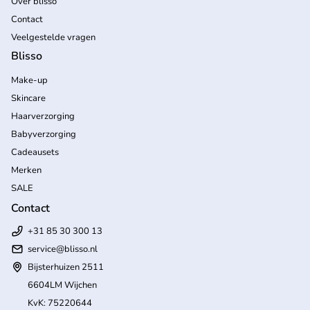
Over blisso
Contact
Veelgestelde vragen
Blisso
Make-up
Skincare
Haarverzorging
Babyverzorging
Cadeausets
Merken
SALE
Contact
+31 85 30 300 13
service@blisso.nl
Bijsterhuizen 2511
6604LM Wijchen
KvK: 75220644