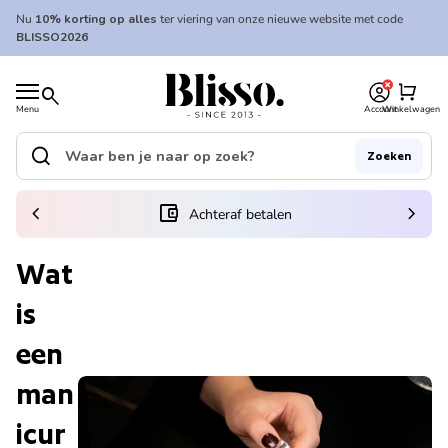
Overslaan naar inhoud
Nu
10% korting op alles
ter viering van onze nieuwe website met code
BLISSO2026
0
Home
shopping_cart
search
Menu
Account
Winkelwagen
Home
search
Zoeken
Zoek op"
(link opent in nieuw tabblad/venster)
chevron_left
account_balance_wallet
chevron_right
Achteraf betalen
Wat
is
een
man
icur