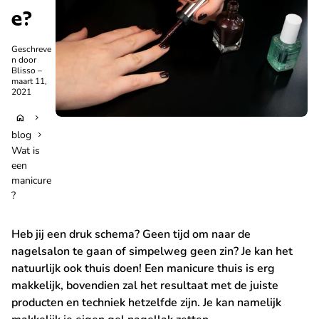
e?
Geschreve
n door
Blisso –
maart 11,
2021
home
chevron_right
blog
chevron_right
Wat is
een
manicure
?
Heb jij een druk schema? Geen tijd om naar de
nagelsalon te gaan of simpelweg geen zin? Je kan het
natuurlijk ook thuis doen! Een manicure thuis is erg
makkelijk, bovendien zal het resultaat met de juiste
producten en techniek hetzelfde zijn. Je kan namelijk