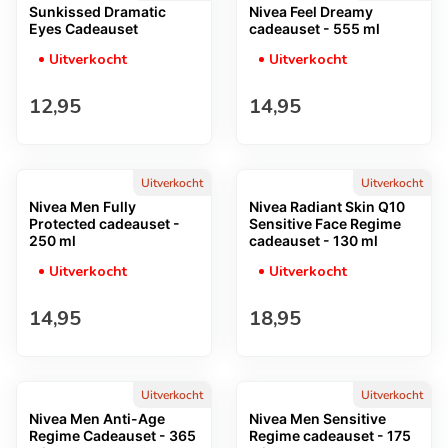
Sunkissed Dramatic
Nivea Feel Dreamy
Eyes Cadeauset
cadeauset - 555 ml
Uitverkocht
Uitverkocht
Normale prijs
Normale prijs
12,95
14,95
Uitverkocht
Uitverkocht
Nivea Men Fully
Nivea Radiant Skin Q10
Protected cadeauset -
Sensitive Face Regime
250 ml
cadeauset - 130 ml
Uitverkocht
Uitverkocht
Normale prijs
Normale prijs
14,95
18,95
Uitverkocht
Uitverkocht
Nivea Men Anti-Age
Nivea Men Sensitive
Regime Cadeauset - 365
Regime cadeauset - 175