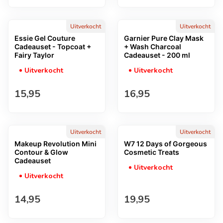
Uitverkocht
Uitverkocht
Essie Gel Couture
Garnier Pure Clay Mask
Cadeauset - Topcoat +
+ Wash Charcoal
Fairy Taylor
Cadeauset - 200 ml
Uitverkocht
Uitverkocht
Normale prijs
Normale prijs
15,95
16,95
Uitverkocht
Uitverkocht
Makeup Revolution Mini
W7 12 Days of Gorgeous
Contour & Glow
Cosmetic Treats
Cadeauset
Uitverkocht
Uitverkocht
Normale prijs
Normale prijs
14,95
19,95