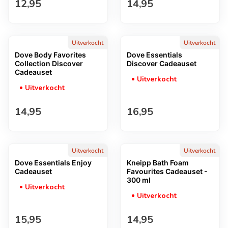
Normale prijs
Normale prijs
12,95
14,95
Uitverkocht
Uitverkocht
Dove Body Favorites
Dove Essentials
Collection Discover
Discover Cadeauset
Cadeauset
Uitverkocht
Uitverkocht
Normale prijs
Normale prijs
14,95
16,95
Uitverkocht
Uitverkocht
Dove Essentials Enjoy
Kneipp Bath Foam
Cadeauset
Favourites Cadeauset -
300 ml
Uitverkocht
Uitverkocht
Normale prijs
Normale prijs
15,95
14,95