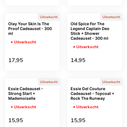
Uitverkocht
Uitverkocht
Olay Your Skin Is The
Old Spice For The
Proof Cadeauset - 300
Legend Captain Deo
ml
Stick + Shower
Cadeauset - 300 ml
Uitverkocht
Uitverkocht
Normale prijs
Normale prijs
17,95
14,95
Uitverkocht
Uitverkocht
Essie Cadeauset -
Essie Gel Couture
Strong Start +
Cadeauset - Topcoat +
Mademoiselle
Rock The Runway
Uitverkocht
Uitverkocht
Normale prijs
Normale prijs
15,95
15,95