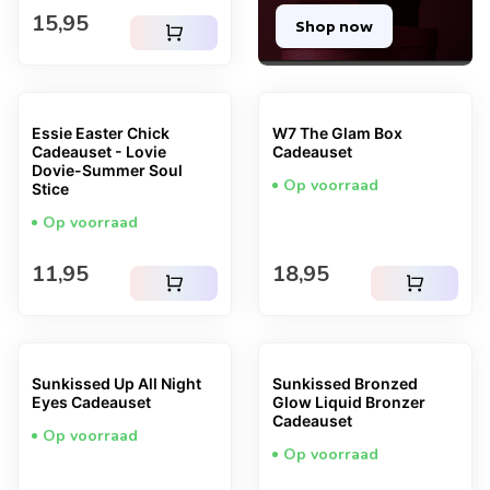
Normale prijs
15,95
Shop now
shopping_cart
Essie Easter Chick
W7 The Glam Box
Cadeauset - Lovie
Cadeauset
Dovie-Summer Soul
Op voorraad
Stice
Op voorraad
Normale prijs
Normale prijs
11,95
18,95
shopping_cart
shopping_cart
Sunkissed Up All Night
Sunkissed Bronzed
Eyes Cadeauset
Glow Liquid Bronzer
Cadeauset
Op voorraad
Op voorraad