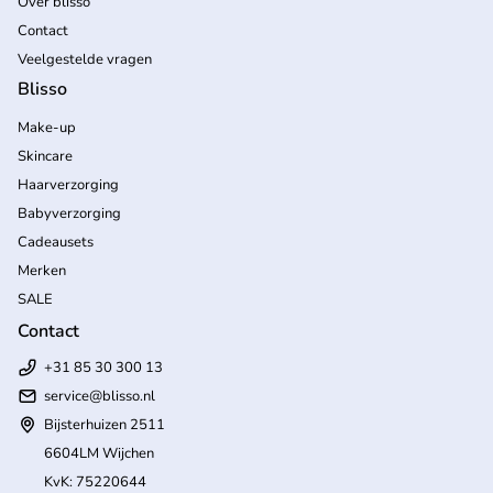
Over blisso
Contact
Veelgestelde vragen
Blisso
Make-up
Skincare
Haarverzorging
Babyverzorging
Cadeausets
Merken
SALE
Contact
+31 85 30 300 13
service@blisso.nl
Bijsterhuizen 2511
6604LM Wijchen
KvK: 75220644