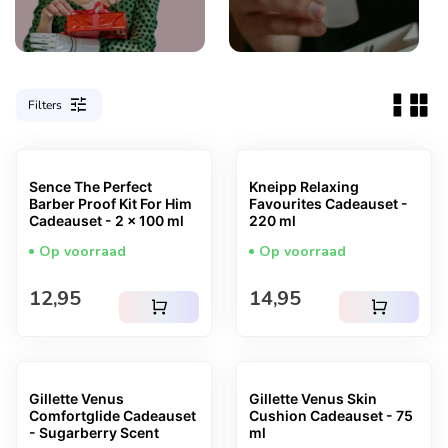
tune
Filters
Sence The Perfect
Kneipp Relaxing
Barber Proof Kit For Him
Favourites Cadeauset -
Cadeauset - 2 x 100 ml
220 ml
Op voorraad
Op voorraad
Normale prijs
Normale prijs
12,95
14,95
shopping_cart
shopping_cart
Gillette Venus
Gillette Venus Skin
Comfortglide Cadeauset
Cushion Cadeauset - 75
- Sugarberry Scent
ml