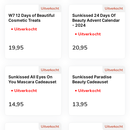
Uitverkocht
Uitverkocht
W7 12 Days of Beautiful
Sunkissed 24 Days Of
Cosmetic Treats
Beauty Advent Calendar
- 2024
Uitverkocht
Uitverkocht
Normale prijs
Normale prijs
19,95
20,95
Uitverkocht
Uitverkocht
Sunkissed All Eyes On
Sunkissed Paradise
You Mascara Cadeauset
Beauty Cadeauset
Uitverkocht
Uitverkocht
Normale prijs
Normale prijs
14,95
13,95
Uitverkocht
Uitverkocht