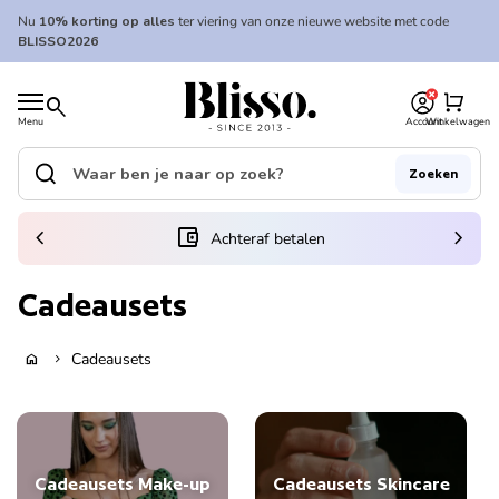
Overslaan naar inhoud
Nu
10% korting op alles
ter viering van onze nieuwe website met code
BLISSO2026
0
Home
shopping_cart
search
Menu
Account
Winkelwagen
Home
search
Zoeken
Zoek op"
(link opent in nieuw tabblad/venster)
chevron_left
account_balance_wallet
chevron_right
Achteraf betalen
Cadeausets
Cadeausets
home
chevron_right
Cadeausets Make-up
Cadeausets Skincare