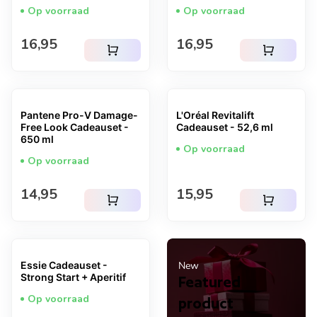
Op voorraad
Op voorraad
Normale prijs
Normale prijs
16,95
16,95
shopping_cart
shopping_cart
Pantene Pro-V Damage-
L'Oréal Revitalift
Free Look Cadeauset -
Cadeauset - 52,6 ml
650 ml
Op voorraad
Op voorraad
Normale prijs
Normale prijs
14,95
15,95
shopping_cart
shopping_cart
Essie Cadeauset -
New
Strong Start + Aperitif
Featured
Op voorraad
product