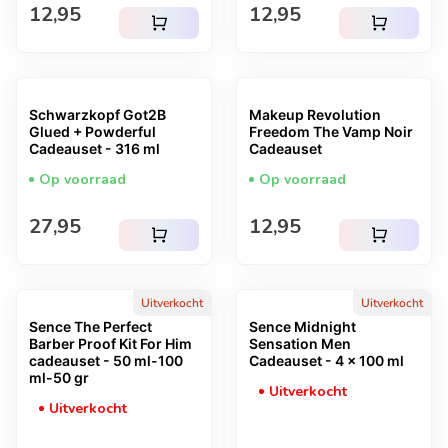
Normale prijs
Normale prijs
12,95
12,95
shopping_cart
shopping_cart
Schwarzkopf Got2B
Makeup Revolution
Glued + Powderful
Freedom The Vamp Noir
Cadeauset - 316 ml
Cadeauset
Op voorraad
Op voorraad
Normale prijs
Normale prijs
27,95
12,95
shopping_cart
shopping_cart
Uitverkocht
Uitverkocht
Sence The Perfect
Sence Midnight
Barber Proof Kit For Him
Sensation Men
cadeauset - 50 ml-100
Cadeauset - 4 x 100 ml
ml-50 gr
Uitverkocht
Uitverkocht