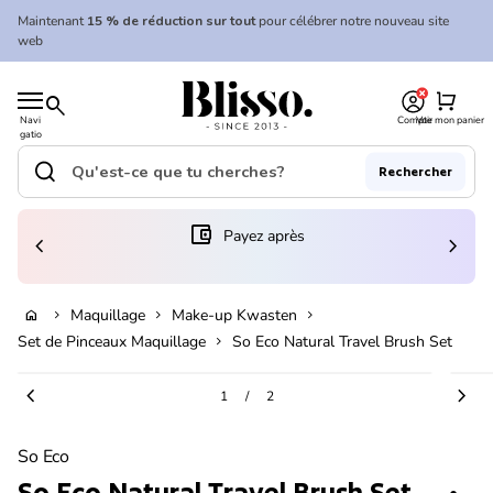
Skip to content
Maintenant
15 % de réduction sur tout
pour célébrer notre nouveau site
web
0
Accueil
shopping_cart
search
Navi
Compte
Voir mon panier
gatio
Accueil
n
mobil
search
Rechercher
e
Recherche"
(le lien s'ouvre dans un nouvel onglet/fenêtre)
account_balance_wallet
Payez après
chevron_left
chevron_right
Ajouter au panier
Maquillage
Make-up Kwasten
home
chevron_right
chevron_right
chevron_right
Set de Pinceaux Maquillage
So Eco Natural Travel Brush Set
chevron_right
Zoom avant
Zoom
chevron_left
chevron_right
1
/
2
So Eco
So Eco Natural Travel Brush Set