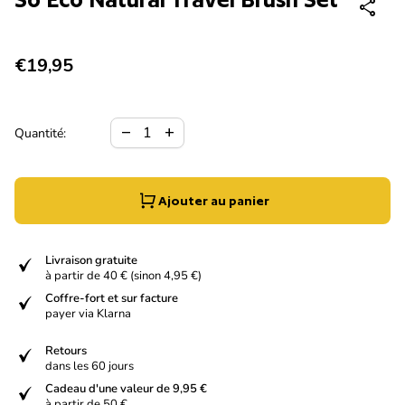
share
Prix normal
€19,95
Diminuer la quantité pour
Augmenter la quantité pour
remove
add
Quantité:
Ajouter au panier
verified
Livraison gratuite
à partir de 40 € (sinon 4,95 €)
verified
Coffre-fort et sur facture
payer via Klarna
verified
Retours
dans les 60 jours
verified
Cadeau d'une valeur de 9,95 €
à partir de 50 €