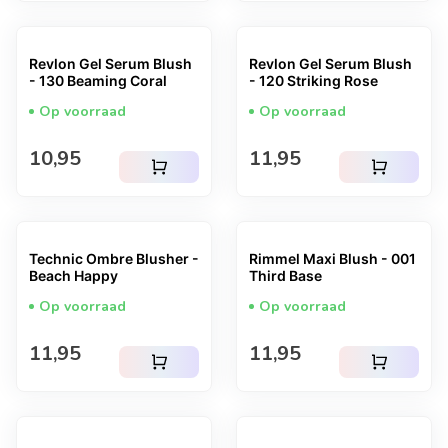
Revlon Gel Serum Blush
Revlon Gel Serum Blush
- 130 Beaming Coral
- 120 Striking Rose
Op voorraad
Op voorraad
Normale prijs
Normale prijs
10,95
11,95
shopping_cart
shopping_cart
Technic Ombre Blusher -
Rimmel Maxi Blush - 001
Beach Happy
Third Base
Op voorraad
Op voorraad
Normale prijs
Normale prijs
11,95
11,95
shopping_cart
shopping_cart