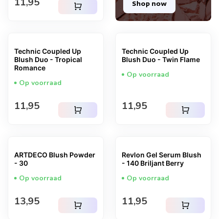
Normale prijs
11,95
Shop now
shopping_cart
Technic Coupled Up
Technic Coupled Up
Blush Duo - Tropical
Blush Duo - Twin Flame
Romance
Op voorraad
Op voorraad
Normale prijs
Normale prijs
11,95
11,95
shopping_cart
shopping_cart
ARTDECO Blush Powder
Revlon Gel Serum Blush
- 30
- 140 Briljant Berry
Op voorraad
Op voorraad
Normale prijs
Normale prijs
13,95
11,95
shopping_cart
shopping_cart