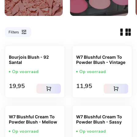
tune
Filters
Bourjois Blush - 92
W7 Blushful Cream To
Santal
Powder Blush - Vintage
Op voorraad
Op voorraad
Normale prijs
Normale prijs
19,95
11,95
shopping_cart
shopping_cart
W7 Blushful Cream To
W7 Blushful Cream To
Powder Blush - Mellow
Powder Blush - Sassy
Op voorraad
Op voorraad