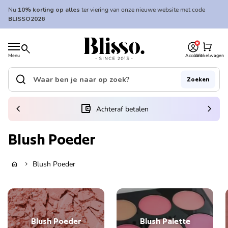
Overslaan naar inhoud
Nu
10% korting op alles
ter viering van onze nieuwe website met code
BLISSO2026
0
Home
shopping_cart
search
Menu
Account
Winkelwagen
Home
search
Zoeken
Zoek op"
(link opent in nieuw tabblad/venster)
chevron_left
account_balance_wallet
chevron_right
Achteraf betalen
Blush Poeder
Blush Poeder
home
chevron_right
Blush Poeder
Blush Palette