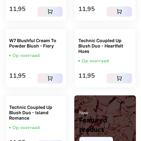
Normale prijs
Normale prijs
11,95
11,95
shopping_cart
shopping_cart
W7 Blushful Cream To
Technic Coupled Up
Powder Blush - Fiery
Blush Duo - Heartfelt
Hues
Op voorraad
Op voorraad
Normale prijs
Normale prijs
11,95
11,95
shopping_cart
shopping_cart
Technic Coupled Up
Blush Duo - Island
New
Romance
Featured
Op voorraad
product