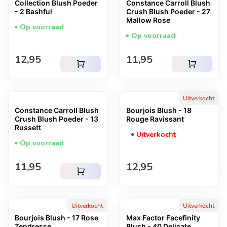
Collection Blush Poeder
Constance Carroll Blush
- 2 Bashful
Crush Blush Poeder - 27
Mallow Rose
Op voorraad
Op voorraad
Normale prijs
Normale prijs
12,95
11,95
shopping_cart
shopping_cart
Uitverkocht
Constance Carroll Blush
Bourjois Blush - 18
Crush Blush Poeder - 13
Rouge Ravissant
Russett
Uitverkocht
Op voorraad
Normale prijs
Normale prijs
11,95
12,95
shopping_cart
Uitverkocht
Uitverkocht
Bourjois Blush - 17 Rose
Max Factor Facefinity
Tendresse
Blush - 40 Delicate