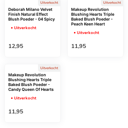
Uitverkocht
Uitverkocht
Deborah Milano Velvet
Makeup Revolution
Finish Natural Effect
Blushing Hearts Triple
Blush Poeder - 04 Spicy
Baked Blush Poeder -
Peach Keen Heart
Uitverkocht
Uitverkocht
Normale prijs
Normale prijs
12,95
11,95
Uitverkocht
Makeup Revolution
Blushing Hearts Triple
Baked Blush Poeder -
Candy Queen Of Hearts
Uitverkocht
Normale prijs
11,95