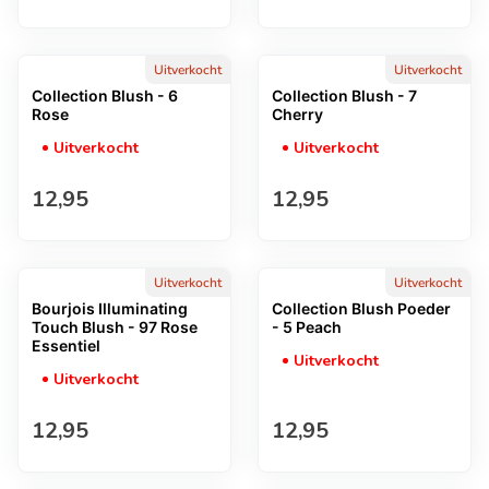
Uitverkocht
Uitverkocht
Collection Blush - 6
Collection Blush - 7
Rose
Cherry
Uitverkocht
Uitverkocht
Normale prijs
Normale prijs
12,95
12,95
Uitverkocht
Uitverkocht
Bourjois Illuminating
Collection Blush Poeder
Touch Blush - 97 Rose
- 5 Peach
Essentiel
Uitverkocht
Uitverkocht
Normale prijs
Normale prijs
12,95
12,95