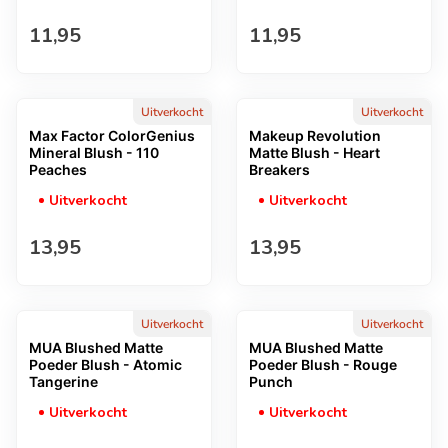
Normale prijs
Normale prijs
11,95
11,95
Uitverkocht
Uitverkocht
Max Factor ColorGenius
Makeup Revolution
Mineral Blush - 110
Matte Blush - Heart
Peaches
Breakers
Uitverkocht
Uitverkocht
Normale prijs
Normale prijs
13,95
13,95
Uitverkocht
Uitverkocht
MUA Blushed Matte
MUA Blushed Matte
Poeder Blush - Atomic
Poeder Blush - Rouge
Tangerine
Punch
Uitverkocht
Uitverkocht