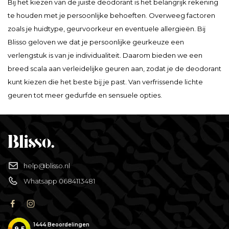
Bij het kiezen van de juiste deodorant is het belangrijk rekening
te houden met je persoonlijke behoeften. Overweeg factoren
zoals je huidtype, geurvoorkeur en eventuele allergieën. Bij
Blisso geloven we dat je persoonlijke geurkeuze een
verlengstuk is van je individualiteit. Daarom bieden we een
breed scala aan verleidelijke geuren aan, zodat je de deodorant
kunt kiezen die het beste bij je past. Van verfrissende lichte
geuren tot meer gedurfde en sensuele opties.
help@blisso.nl
Whatsapp 0684113481
1444
Beoordelingen
9.5