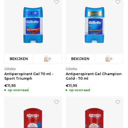
Babyverzorging
Wimperkrullers
Reiniging
Overige
Ontharen
BEKIJKEN
BEKIJKEN
Gillette
Gillette
Antiperspirant Gel 70 ml -
Antiperspirant Gel Champion
Sport Triumph
Gold - 70 ml
€11,95
€11,95
op voorraad
op voorraad