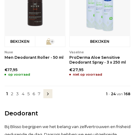
BEKIJKEN
BEKIJKEN
Nuxe
Vaseline
Men Deodorant Roller - 50 ml
ProDerma Aloe Sensitive
Deodorant Spray - 3 x 250 ml
€17,95
€27,95
op voorraad
niet op voorraad
1
2
3
4
5
6
7
1
-
24
van
168
Deodorant
Bij Blisso begrijpen we het belang van zelfvertrouwen en frisheid
gedurende de dag. Daarom hebben we een uitgebreide