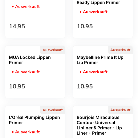
Ready Lippen Primer
Ausverkauft
Ausverkauft
Regulärer Preis
Regulärer Preis
14,95
10,95
Ausverkauft
Ausverkauft
MUA Locked Lippen
Maybelline Prime It Up
Primer
Lip Primer
Ausverkauft
Ausverkauft
Regulärer Preis
Regulärer Preis
10,95
10,95
Ausverkauft
Ausverkauft
L'Oréal Plumping Lippen
Bourjois Miraculous
Primer
Contour Universal
Lipliner & Primer - Lip
Ausverkauft
Liner + Primer