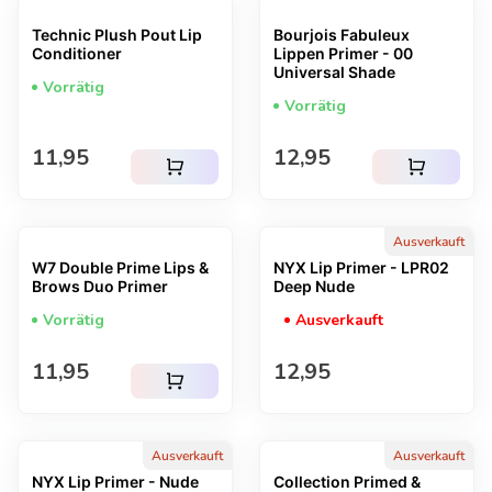
Technic Plush Pout Lip
Bourjois Fabuleux
Conditioner
Lippen Primer - 00
Universal Shade
Vorrätig
Vorrätig
Regulärer Preis
Regulärer Preis
11,95
12,95
shopping_cart
shopping_cart
Ausverkauft
W7 Double Prime Lips &
NYX Lip Primer - LPR02
Brows Duo Primer
Deep Nude
Vorrätig
Ausverkauft
Regulärer Preis
Regulärer Preis
11,95
12,95
shopping_cart
Ausverkauft
Ausverkauft
NYX Lip Primer - Nude
Collection Primed &