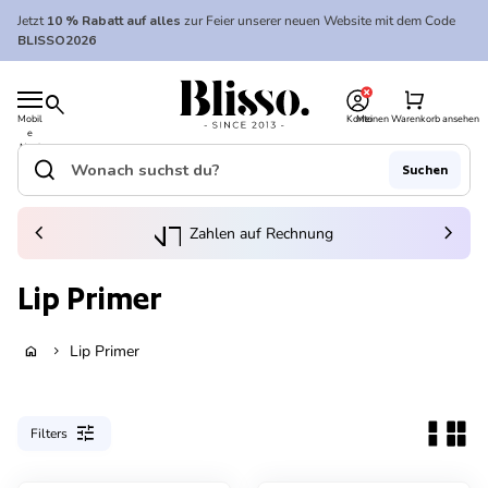
Zum Inhalt springen
Jetzt
10 % Rabatt auf alles
zur Feier unserer neuen Website mit dem Code
BLISSO2026
0
Startseite
shopping_cart
search
Mobil
Konto
Meinen Warenkorb ansehen
e
Startseite
Navi
gatio
search
Suchen
n
Suche"
(Link öffnet in neuem Tab/Fenster)
to_kontostand_wallet
chevron_left
eink
chevron_right
Zahlen auf Rechnung
Lip Primer
Lip Primer
home
chevron_right
tune
Filters