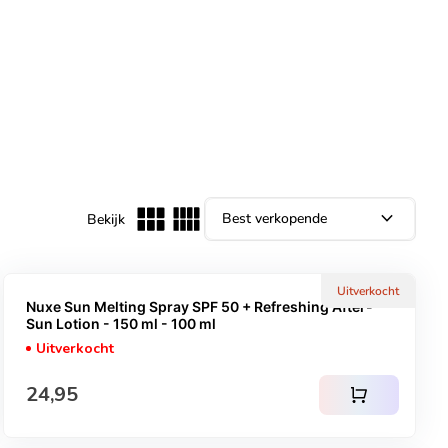
expand_more
Bekijk
Uitverkocht
Nuxe Sun Melting Spray SPF 50 + Refreshing After-
Sun Lotion - 150 ml - 100 ml
Uitverkocht
Normale prijs
24,95
shopping_cart