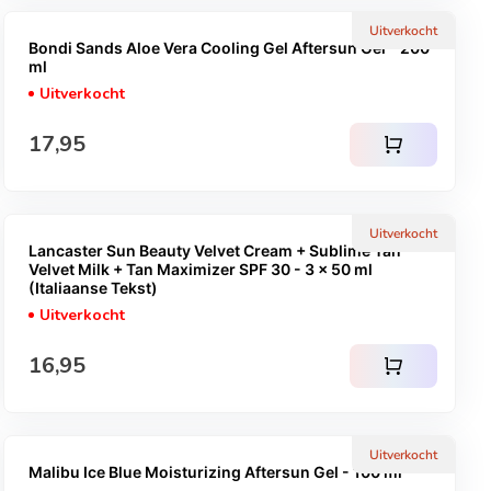
Uitverkocht
Bondi Sands Aloe Vera Cooling Gel Aftersun Gel - 200
ml
Uitverkocht
Normale prijs
17,95
shopping_cart
Uitverkocht
Lancaster Sun Beauty Velvet Cream + Sublime Tan
Velvet Milk + Tan Maximizer SPF 30 - 3 x 50 ml
(Italiaanse Tekst)
Uitverkocht
Normale prijs
16,95
shopping_cart
Uitverkocht
Malibu Ice Blue Moisturizing Aftersun Gel - 100 ml