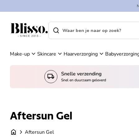
Overslaan naar inhoud
A
in
c
k
c
el
search
shopping_cart
Home
o
w
Home
search
u
a
Zoek op"
n
g
t
e
expand_more
expand_more
expand_more
Make-up
Skincare
Haarverzorging
Babyverzorgin
n
Snelle verzending
local_shipping
Snel en duurzaam geleverd
Aftersun Gel
home
chevron_right
Aftersun Gel