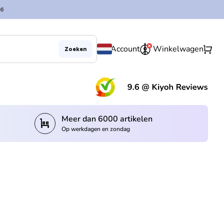
6
0
shopping_cart
Account
Winkelwagen
Zoeken
(lin
Meer dan 6000 artikelen
trolley
Op werkdagen en zondag