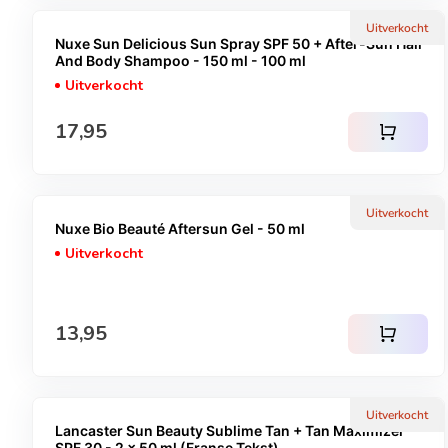
Uitverkocht
Nuxe Sun Delicious Sun Spray SPF 50 + After-Sun Hair
And Body Shampoo - 150 ml - 100 ml
Uitverkocht
Normale prijs
17,95
shopping_cart
Uitverkocht
Nuxe Bio Beauté Aftersun Gel - 50 ml
Uitverkocht
Normale prijs
13,95
shopping_cart
Uitverkocht
Lancaster Sun Beauty Sublime Tan + Tan Maximizer
SPF 30 - 2 x 50 ml (Franse Tekst)