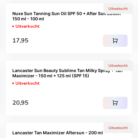
Uitverkocht
Nuxe Sun Tanning Sun Oil SPF 50 + After Sun Lotion -
150 ml - 100 ml
Uitverkocht
Normale prijs
17,95
shopping_cart
Uitverkocht
Lancaster Sun Beauty Sublime Tan Milky Spray + Tan
Maximizer - 150 ml + 125 ml (SPF 15)
Uitverkocht
Normale prijs
20,95
shopping_cart
Uitverkocht
Lancaster Tan Maximizer Aftersun - 200 ml