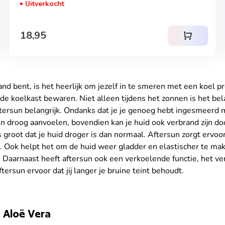
Uitverkocht
Normale prijs
18,95
shopping_cart
nd bent, is het heerlijk om jezelf in te smeren met een koel p
 de koelkast bewaren. Niet alleen tijdens het zonnen is het bel
ftersun belangrijk. Ondanks dat je je genoeg hebt ingesmeerd
en droog aanvoelen, bovendien kan je huid ook verbrand zijn do
 groot dat je huid droger is dan normaal. Aftersun zorgt ervoo
t. Ook helpt het om de huid weer gladder en elastischer te mak
 Daarnaast heeft aftersun ook een verkoelende functie, het ver
ftersun ervoor dat jij langer je bruine teint behoudt.
 Aloë Vera