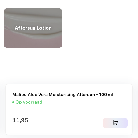
Aftersun Lotion
Malibu Aloe Vera Moisturising Aftersun - 100 ml
Op voorraad
Normale prijs
11,95
shopping_cart