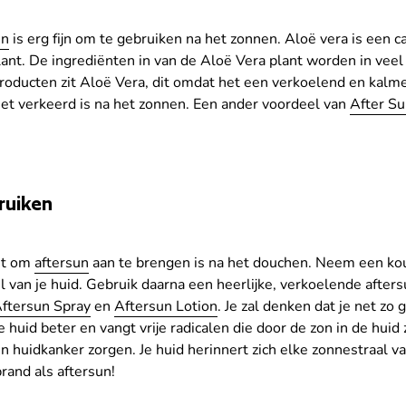
un
is erg fijn om te gebruiken na het zonnen. Aloë vera is een c
ant. De ingrediënten in van de Aloë Vera plant worden in vee
producten zit Aloë Vera, dit omdat het een verkoelend en kalme
iet verkeerd is na het zonnen. Een ander voordeel van
After Su
ruiken
nt om
aftersun
aan te brengen is na het douchen. Neem een k
 van je huid. Gebruik daarna een heerlijke, verkoelende aftersu
ftersun Spray
en
Aftersun Lotion
. Je zal denken dat je net z
 huid beter en vangt vrije radicalen die door de zon in de huid
n huidkanker zorgen. Je huid herinnert zich elke zonnestraal 
and als aftersun!