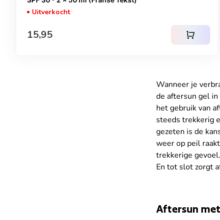
Uitverkocht
Normale prijs
15,95
shopping_cart
Wanneer je verbra
de aftersun gel in
het gebruik van a
steeds trekkerig 
gezeten is de kans
weer op peil raak
trekkerige gevoel.
En tot slot zorgt a
Aftersun met