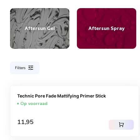
Aftersun Gel
Aftersun Spray
tune
Filters
Technic Pore Fade Mattifying Primer Stick
Op voorraad
Normale prijs
11,95
shopping_cart