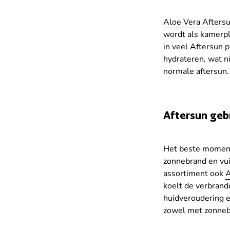
Aloe Vera Afters
wordt als kamerpl
in veel Aftersun 
hydrateren, wat n
normale aftersun.
Aftersun geb
Het beste mome
zonnebrand en vuil
assortiment ook
A
koelt de verbrande
huidveroudering e
zowel met zonnebr