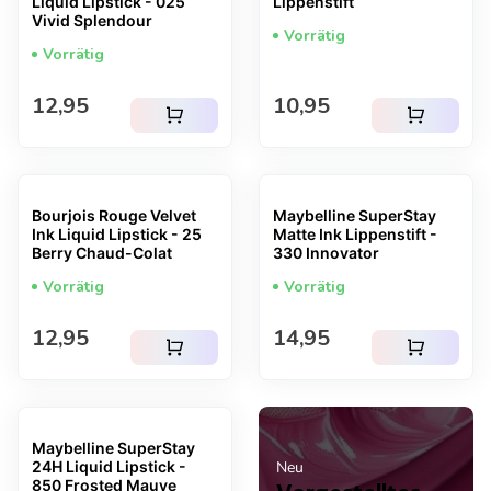
Liquid Lipstick - 025
Lippenstift
Vivid Splendour
Vorrätig
Vorrätig
Regulärer Preis
Regulärer Preis
12,95
10,95
shopping_cart
shopping_cart
Bourjois Rouge Velvet
Maybelline SuperStay
Ink Liquid Lipstick - 25
Matte Ink Lippenstift -
Berry Chaud-Colat
330 Innovator
Vorrätig
Vorrätig
Regulärer Preis
Regulärer Preis
12,95
14,95
shopping_cart
shopping_cart
Maybelline SuperStay
24H Liquid Lipstick -
Neu
850 Frosted Mauve