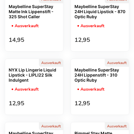
Maybelline SuperStay
Maybelline SuperStay
Matte Ink Lippenstift -
24H Liquid Lipstick - 870
325 Shot Caller
Optic Ruby
Ausverkauft
Ausverkauft
Regulärer Preis
Regulärer Preis
14,95
12,95
Ausverkauft
Ausverkauft
NYX Lip Lingerie Liquid
Maybelline SuperStay
Lipstick - LIPLI22 Silk
24H Lippenstift - 310
Indulgent
Optic Ruby
Ausverkauft
Ausverkauft
Regulärer Preis
Regulärer Preis
12,95
12,95
Ausverkauft
Ausverkauft
Maybelline SuperStay
Rimmel Stay Matte