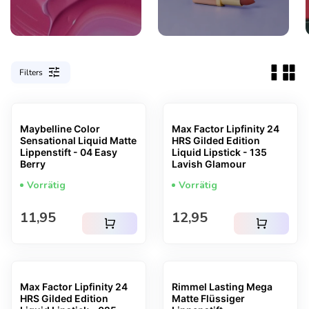
tune
Filters
Maybelline Color
Max Factor Lipfinity 24
Sensational Liquid Matte
HRS Gilded Edition
Lippenstift - 04 Easy
Liquid Lipstick - 135
Berry
Lavish Glamour
Vorrätig
Vorrätig
Regulärer Preis
Regulärer Preis
11,95
12,95
shopping_cart
shopping_cart
Max Factor Lipfinity 24
Rimmel Lasting Mega
HRS Gilded Edition
Matte Flüssiger