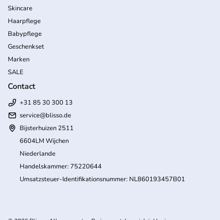
Skincare
Haarpflege
Babypflege
Geschenkset
Marken
SALE
Contact
+31 85 30 300 13
service@blisso.de
Bijsterhuizen 2511
6604LM Wijchen
Niederlande
Handelskammer: 75220644
Umsatzsteuer-Identifikationsnummer: NL860193457B01