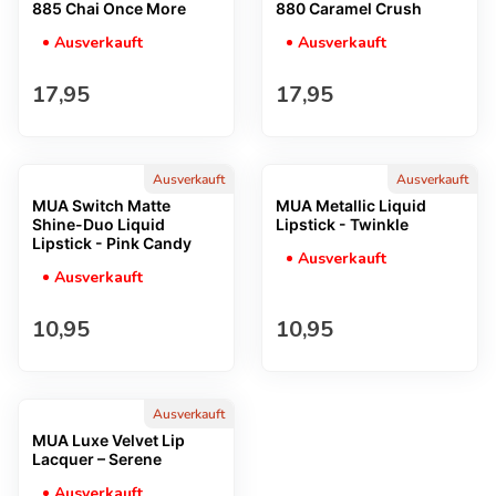
885 Chai Once More
880 Caramel Crush
Ausverkauft
Ausverkauft
Regulärer Preis
Regulärer Preis
17,95
17,95
Ausverkauft
Ausverkauft
MUA Switch Matte
MUA Metallic Liquid
Shine-Duo Liquid
Lipstick - Twinkle
Lipstick - Pink Candy
Ausverkauft
Ausverkauft
Regulärer Preis
Regulärer Preis
10,95
10,95
Ausverkauft
MUA Luxe Velvet Lip
Lacquer – Serene
Ausverkauft