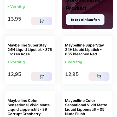
Vorgestelltes
Vorrätig
Produkt
Regulärer Preis
13,95
Jetzt einkaufen
shopping_cart
Maybelline SuperStay
Maybelline SuperStay
24H Liquid Lipstick - 875
24H Liquid Lipstick -
Frozen Rose
865 Bleached Red
Vorrätig
Vorrätig
Regulärer Preis
Regulärer Preis
12,95
12,95
shopping_cart
shopping_cart
Maybelline Color
Maybelline Color
Sensational Vivid Matte
Sensational Vivid Matte
Liquid Lippenstift - 39
Liquid Lippenstift - 05
Corrupt Cranberry
Nude Flush