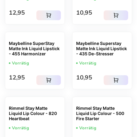
Regulärer Preis
Regulärer Preis
12,95
10,95
shopping_cart
shopping_cart
Maybelline SuperStay
Maybelline Superstay
Matte Ink Liquid Lipstick
Matte Ink Liquid Lipstick
- 455 Harmonizer
- 435 De-Stresser
Vorrätig
Vorrätig
Regulärer Preis
Regulärer Preis
12,95
10,95
shopping_cart
shopping_cart
Rimmel Stay Matte
Rimmel Stay Matte
Liquid Lip Colour - 820
Liquid Lip Colour - 500
Heartbeat
Fire Starter
Vorrätig
Vorrätig