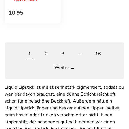
Regulärer Preis
10,95
1
2
3
…
16
Weiter →
Liquid Lipstick ist meist sehr stark pigmentiert, sodass du
weniger davon brauchst, eine dünne Schicht reicht oft
schon für eine schöne Deckkraft. Außerdem hält ein
Liquid Lipstick länger und besser auf den Lippen, selbst
beim Essen oder Trinken verschmiert er nicht. Einen
Lippenstift
, der besonders gut hält, nennen wir einen
Long Lasting Lipstick
. Ein flüssiger Lippenstift ist oft