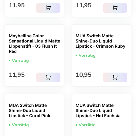
Regulärer Preis
Regulärer Preis
11,95
11,95
shopping_cart
shopping_cart
Maybelline Color
MUA Switch Matte
Sensational Liquid Matte
Shine-Duo Liquid
Lippenstift - 03 Flush It
Lipstick - Crimson Ruby
Red
Vorrätig
Vorrätig
Regulärer Preis
Regulärer Preis
11,95
10,95
shopping_cart
shopping_cart
MUA Switch Matte
MUA Switch Matte
Shine-Duo Liquid
Shine-Duo Liquid
Lipstick - Coral Pink
Lipstick - Hot Fuchsia
Vorrätig
Vorrätig