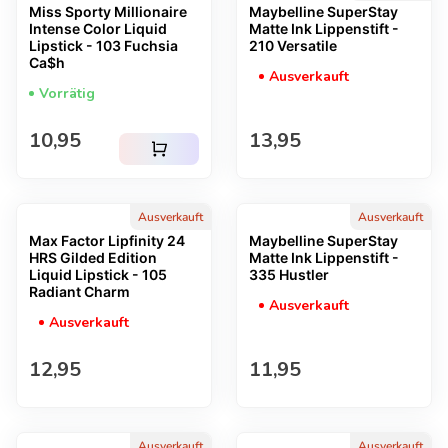
Miss Sporty Millionaire
Maybelline SuperStay
Intense Color Liquid
Matte Ink Lippenstift -
Lipstick - 103 Fuchsia
210 Versatile
Ca$h
Ausverkauft
Vorrätig
Regulärer Preis
Regulärer Preis
10,95
13,95
shopping_cart
Ausverkauft
Ausverkauft
Max Factor Lipfinity 24
Maybelline SuperStay
HRS Gilded Edition
Matte Ink Lippenstift -
Liquid Lipstick - 105
335 Hustler
Radiant Charm
Ausverkauft
Ausverkauft
Regulärer Preis
Regulärer Preis
12,95
11,95
Ausverkauft
Ausverkauft