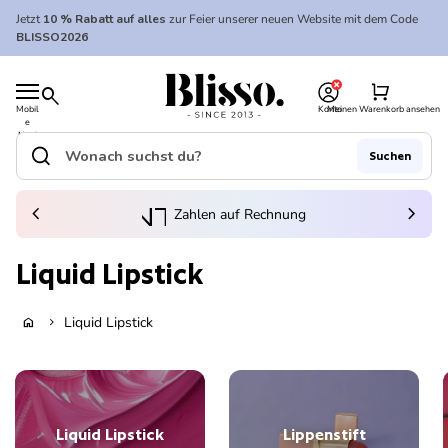
Zum Inhalt springen
Jetzt
10 % Rabatt auf alles
zur Feier unserer neuen Website mit dem Code
BLISSO2026
0
Startseite
shopping_cart
search
Mobil
Konto
Meinen Warenkorb ansehen
e
Startseite
Navi
gatio
search
Suchen
n
Suche"
(Link öffnet in neuem Tab/Fenster)
to_kontostand_wallet
chevron_left
eink
chevron_right
Zahlen auf Rechnung
Liquid Lipstick
Liquid Lipstick
home
chevron_right
Liquid Lipstick
Lippenstift