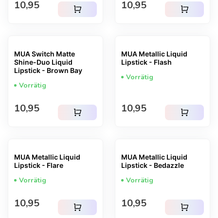
Regulärer Preis
Regulärer Preis
10,95
10,95
shopping_cart
shopping_cart
MUA Switch Matte
MUA Metallic Liquid
Shine-Duo Liquid
Lipstick - Flash
Lipstick - Brown Bay
Vorrätig
Vorrätig
Regulärer Preis
Regulärer Preis
10,95
10,95
shopping_cart
shopping_cart
MUA Metallic Liquid
MUA Metallic Liquid
Lipstick - Flare
Lipstick - Bedazzle
Vorrätig
Vorrätig
Regulärer Preis
Regulärer Preis
10,95
10,95
shopping_cart
shopping_cart