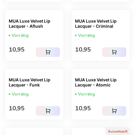
MUA Luxe Velvet Lip
MUA Luxe Velvet Lip
Lacquer - Aflush
Lacquer - Criminal
Vorrätig
Vorrätig
Regulärer Preis
Regulärer Preis
10,95
10,95
shopping_cart
shopping_cart
MUA Luxe Velvet Lip
MUA Luxe Velvet Lip
Lacquer - Funk
Lacquer - Atomic
Vorrätig
Vorrätig
Regulärer Preis
Regulärer Preis
10,95
10,95
shopping_cart
shopping_cart
Ausverkauft