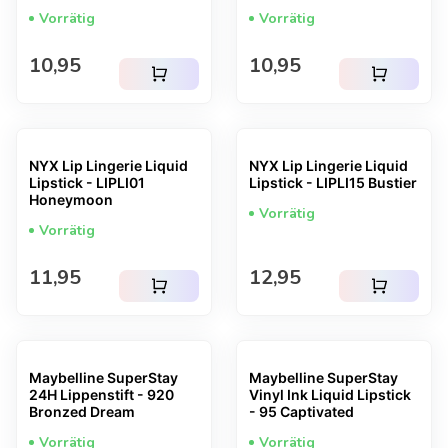
Vorrätig
Vorrätig
Regulärer Preis
Regulärer Preis
10,95
10,95
shopping_cart
shopping_cart
NYX Lip Lingerie Liquid
NYX Lip Lingerie Liquid
Lipstick - LIPLI01
Lipstick - LIPLI15 Bustier
Honeymoon
Vorrätig
Vorrätig
Regulärer Preis
Regulärer Preis
11,95
12,95
shopping_cart
shopping_cart
Maybelline SuperStay
Maybelline SuperStay
24H Lippenstift - 920
Vinyl Ink Liquid Lipstick
Bronzed Dream
- 95 Captivated
Vorrätig
Vorrätig