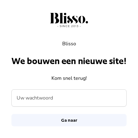
Overslaan naar inhoud
Blisso
We bouwen een nieuwe site!
Kom snel terug!
Uw wachtwoord
Ga naar