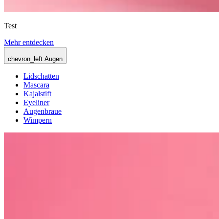
Test
Mehr entdecken
chevron_left
Augen
Lidschatten
Mascara
Kajalstift
Eyeliner
Augenbraue
Wimpern