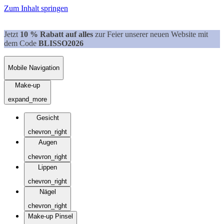
Zum Inhalt springen
Jetzt
10 % Rabatt auf alles
zur Feier unserer neuen Website mit
dem Code
BLISSO2026
Mobile Navigation
Make-up
expand_more
Gesicht
chevron_right
Augen
chevron_right
Lippen
chevron_right
Nägel
chevron_right
Make-up Pinsel