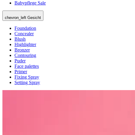
Babypflege Sale
chevron_left
Gesicht
Foundation
Concealer
Blush
Highlighter
Bronzer
Contouring
Puder
Face palettes
Primer
Fixing Spray
Setting Spray