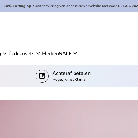
Nu
10% korting op alles
ter viering van onze nieuwe website met code
BLISSO202
expand_more
expand_more
expand_more
g
Cadeausets
Merken
SALE
Achteraf betalen
account_balance_wallet
Mogelijk met Klarna