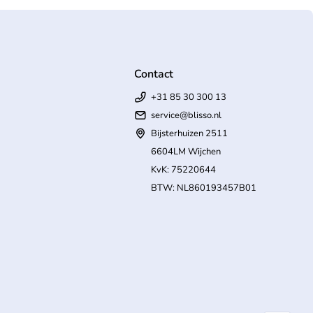
Contact
+31 85 30 300 13
service@blisso.nl
Bijsterhuizen 2511
6604LM Wijchen
KvK: 75220644
BTW: NL860193457B01