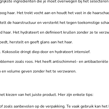
ngrijkste ingrediënten die je moet overwegen bij het selectere
og haar. Het trekt vocht aan en houdt het vast in de haarschac
stelt de haarstructuur en versterkt het tegen toekomstige scha
d haar. Het hydrateert en definieert krullen zonder ze te verz
oedt, herstelt en geeft glans aan het haar.
Kokosolie dringt diep door en hydrateert intensief.
oblemen zoals roos. Het heeft antischimmel- en antibacteriël
en en volume geven zonder het te verzwaren.
et kiezen van het juiste product. Hier zijn enkele tips:
 zoals aanbevolen op de verpakking. Te vaak gebruik kan het 