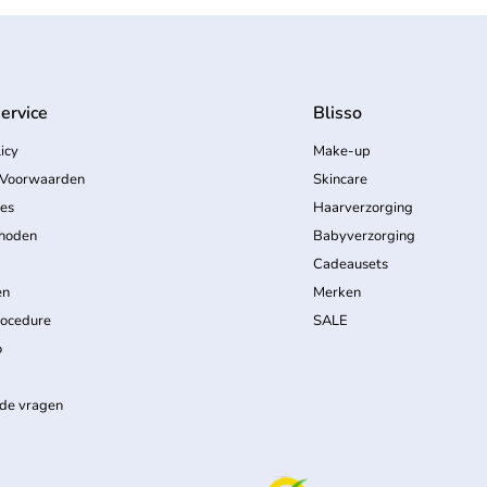
ervice
Blisso
icy
Make-up
Voorwaarden
Skincare
ces
Haarverzorging
hoden
Babyverzorging
Cadeausets
en
Merken
rocedure
SALE
o
lde vragen