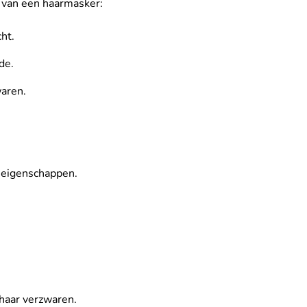
n van een haarmasker:
ht.
de.
waren.
e eigenschappen.
haar verzwaren.