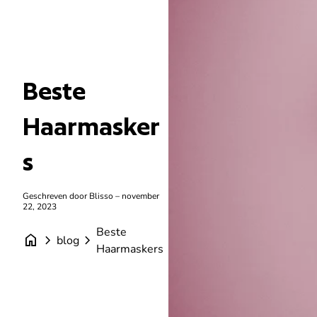
Beste
Haarmasker
s
Geschreven door Blisso – november
22, 2023
Beste
home
chevron_right
chevron_right
blog
Haarmaskers