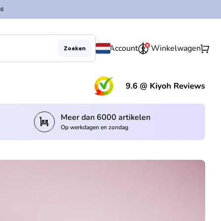
6
0
shopping_cart
Account
Winkelwagen
Zoeken
(lin
Meer dan 6000 artikelen
trolley
Op werkdagen en zondag