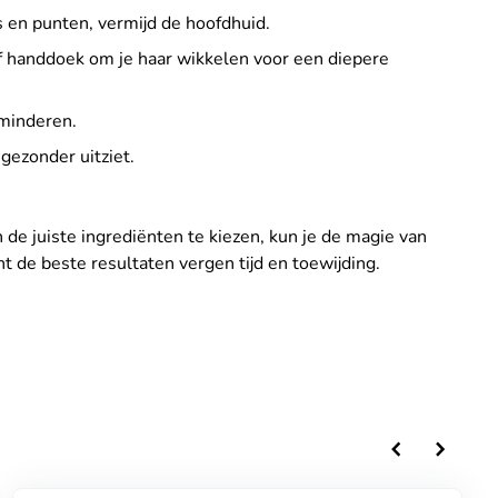
s en punten, vermijd de hoofdhuid.
f handdoek om je haar wikkelen voor een diepere
minderen.
 gezonder uitziet.
 de juiste ingrediënten te kiezen, kun je de magie van
t de beste resultaten vergen tijd en toewijding.
chevron_left
chevron_right