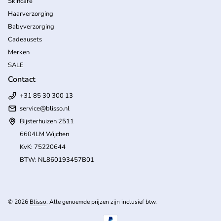
Skincare
Haarverzorging
Babyverzorging
Cadeausets
Merken
SALE
Contact
+31 85 30 300 13
service@blisso.nl
Bijsterhuizen 2511
6604LM Wijchen
KvK: 75220644
BTW: NL860193457B01
(l
© 2026
Blisso
. Alle genoemde prijzen zijn inclusief btw.
Betaalmethoden