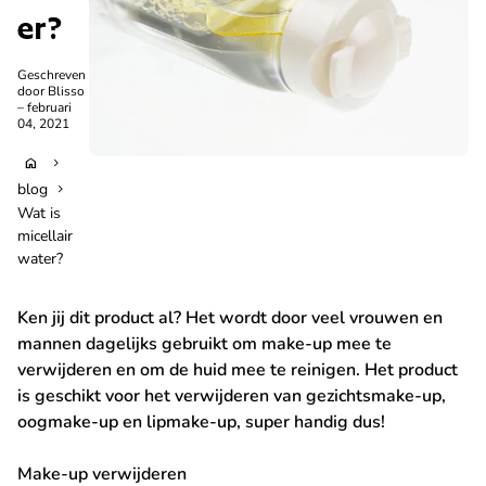
er?
Geschreven
door Blisso
– februari
04, 2021
home
chevron_right
blog
chevron_right
Wat is
micellair
water?
Ken jij dit product al? Het wordt door veel vrouwen en
mannen dagelijks gebruikt om make-up mee te
verwijderen en om de huid mee te reinigen. Het product
is geschikt voor het verwijderen van gezichtsmake-up,
oogmake-up en lipmake-up, super handig dus!
Make-up verwijderen