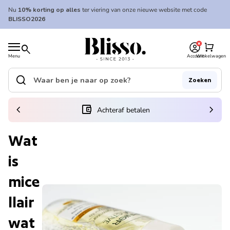
Overslaan naar inhoud
Nu
10% korting op alles
ter viering van onze nieuwe website met code
BLISSO2026
0
Home
shopping_cart
search
Menu
Account
Winkelwagen
Home
search
Zoeken
Zoek op"
(link opent in nieuw tabblad/venster)
chevron_left
account_balance_wallet
chevron_right
Achteraf betalen
Wat
is
mice
llair
wat