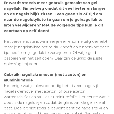
Er wordt steeds meer gebruik gemaakt van gel
nagellak. Simpelweg omdat dit veel beter en langer
Babyverzorging
Wimperkrullers
op de nagels blijft zitten. Even geen zin of tijd om
naar de nagelstyliste te gaan om je gelnagellak te
Reiniging
Overige
laten verwijderen? Met de volgende tips kun je dit
voortaan op zelf doen!
Ontharen
Het vervelendste is wanneer je een enorme uitgroei hebt
maar je nagelstyliste het te druk heeft en binnenkort geen
tijd heeft om je gel lak te verwijderen. Of wil je geld
besparen en het zelf doen? Daar zijn gelukkig de juiste
oplossing(en) voor!
Gebruik nagellakremover (met aceton) en
aluminiumfolie
Het enige wat je hiervoor nodig hebt is een nagelvijl,
nagellakremover
met aceton (of pure aceton),
wattenschijfjes en stukjes aluminiumfolie. Het eerste wat je
doet is de nagels vijlen zodat de glans van de gellak eraf
gaat. Doe dit niet zoals je gewent bent de nagels te vijlen
maar gebruik de vijl bovenop de nagelplaat. Pas wel op