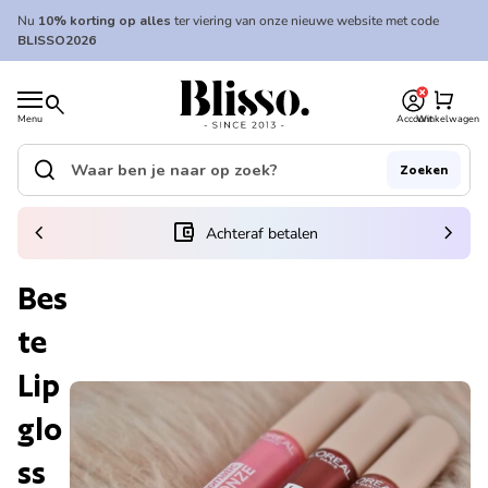
Overslaan naar inhoud
Nu
10% korting op alles
ter viering van onze nieuwe website met code
BLISSO2026
0
Home
shopping_cart
search
Menu
Account
Winkelwagen
Home
search
Zoeken
Zoek op"
(link opent in nieuw tabblad/venster)
chevron_left
account_balance_wallet
chevron_right
Achteraf betalen
Bes
te
Lip
glo
ss