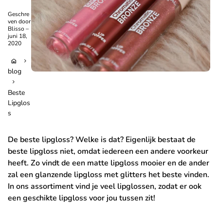
Geschre
ven door
Blisso –
juni 18,
2020
home
chevron_right
blog
chevron_right
Beste
Lipglos
s
De beste lipgloss? Welke is dat? Eigenlijk bestaat de
beste lipgloss niet, omdat iedereen een andere voorkeur
heeft. Zo vindt de een matte lipgloss mooier en de ander
zal een glanzende lipgloss met glitters het beste vinden.
In ons assortiment vind je veel lipglossen, zodat er ook
een geschikte lipgloss voor jou tussen zit!