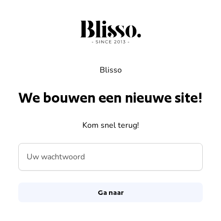
Overslaan naar inhoud
Blisso
We bouwen een nieuwe site!
Kom snel terug!
Uw wachtwoord
Ga naar