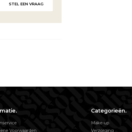
STEL EEN VRAAG
rmatie.
Categorieën.
nservice
Make-up
ene Voorwaarden
Verzorging