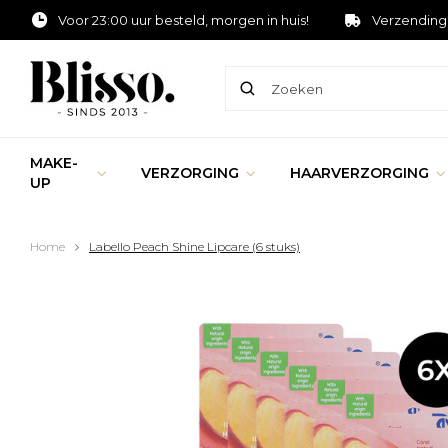
Voor 23:00 uur besteld, morgen in huis!
Verzending
MAKE-
VERZORGING
HAARVERZORGING
UP
Home
Labello Peach Shine Lipcare (6 stuks)