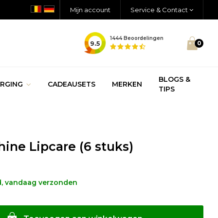
Mijn account
Service & Contact
1444
Beoordelingen
9.5
0
BLOGS &
RGING
CADEAUSETS
MERKEN
TIPS
ine Lipcare (6 stuks)
d, vandaag verzonden