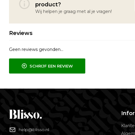
product?
Wij helpen je graag met al je vragen!
Reviews
Geen reviews gevonden...
SCHRIJF EEN REVIEW
Info
Klante
help@blisso.nl
Algem