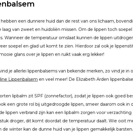
enbalsem
 hebben een dunnere huid dan de rest van ons lichaam, bovend
ke laag van zweet en huidoliën missen. Om de lippen toch soepe
 is. Wanneer de temperatuur omslaat kunnen de lippen uitdrogen
eer soepel en glad uit komt te zien. Hierdoor zal ook je lippenst
mooie glans over je lippen en ruikt vaak erg lekker!
o vind je allerlei lippenbalsems van bekende merken, zo vind je i
line Lippenbalsem
en veel meer! De Elizabeth Arden lippenbalsem
oorten lipbalm zit SPF (zonnefactor), zodat je lippen ook goed b
ook een grote rol bij uitgedroogde lippen, smeer daarom ook in
e lippen verbrand zijn kan een lipbalm zorgen voor verzachting 
stuk droger, dit komt doordat de temperatuur daalt. Wie ooit me
 In de winter kan de dunne huid van je lippen gemakkelijk barsten