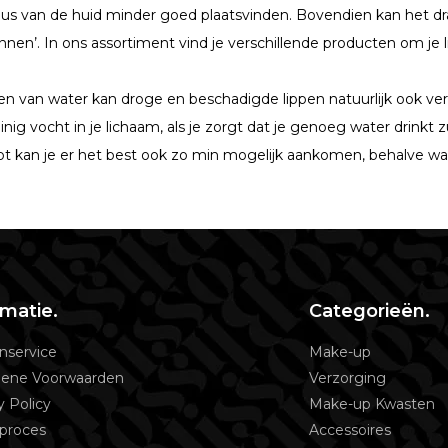
lus van de huid minder goed plaatsvinden. Bovendien kan het dr
nnen’. In ons assortiment vind je verschillende producten om je
en van water kan droge en beschadigde lippen natuurlijk ook ve
inig vocht in je lichaam, als je zorgt dat je genoeg water drinkt
bt kan je er het best ook zo min mogelijk aankomen, behalve w
rmatie.
Categorieën.
nservice
Make-up
ene Voorwaarden
Verzorging
y Policy
Make-up Kwasten
proces
Accessoires