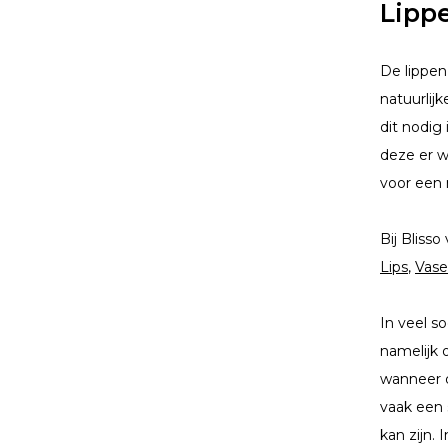
Lipp
De lippen
natuurlij
dit nodig
deze er w
voor een 
Bij Bliss
Lips
,
Vase
In veel s
namelijk 
wanneer d
vaak een 
kan zijn.