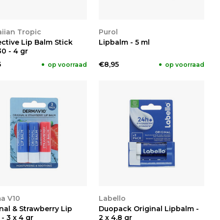
KIJKEN
BEKIJKEN
iian Tropic
Purol
ctive Lip Balm Stick
Lipbalm - 5 ml
0 - 4 gr
5
€8,95
op voorraad
op voorraad
KIJKEN
BEKIJKEN
a V10
Labello
nal & Strawberry Lip
Duopack Original Lipbalm -
- 3 x 4 gr
2 x 4,8 gr