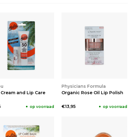
KIJKEN
BEKIJKEN
bu
Physicians Formula
 Cream and Lip Care
Organic Rose Oil Lip Polish
5
€13,95
op voorraad
op voorraad