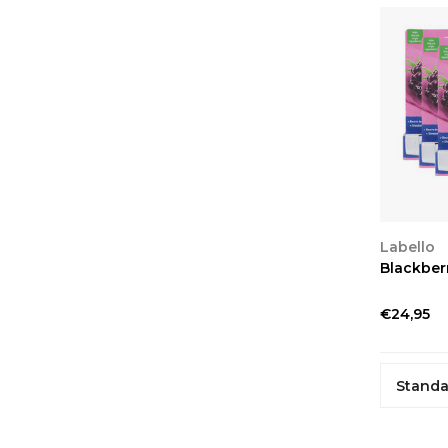
BEKIJ
Labello
Blackberr
€24,95
Standa