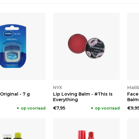
KEN
BEKIJKEN
BE
NYX
Mali
Original - 7 g
Lip Loving Balm - #This Is
Face
Everything
Balm
€7,95
€9,9
op voorraad
op voorraad