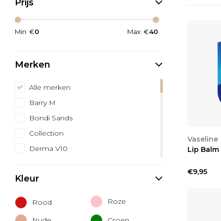
Prijs
Min: €
0
Max: €
40
Merken
Alle merken
Barry M
Bondi Sands
Collection
BEKIJ
Vaseline
Derma V10
Lip Balm 
Dove
€9,95
Kleur
Hawaiian Tropic
Kneipp
Roze
Rood
L'Oréal
Nude
Groen