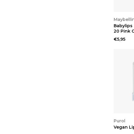
Technic
Vaseline
BEKIJ
Maybelli
Babylips
W7
20 Pink 
€5,95
BEKIJ
Purol
Vegan Li