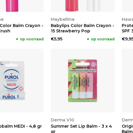
KEN
BEKIJKEN
BE
ne
Maybelline
Hawa
 Color Balm Crayon -
Babylips Color Balm Crayon -
Prote
Crush
15 Strawberry Pop
SPF 3
€5,95
€9,9
op voorraad
op voorraad
KEN
BEKIJKEN
BE
Derma V10
Derm
pbalm MEDI - 4,8 gr
Summer Set Lip Balm - 3 x 4
Origi
gr
Balm 