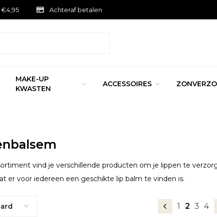
 €4,95
Achteraf betalen
MAKE-UP
ACCESSOIRES
ZONVERZO
KWASTEN
enbalsem
sortiment vind je verschillende producten om je lippen te verz
dat er voor iedereen een geschikte lip balm te vinden is.
1
2
3
4
ard