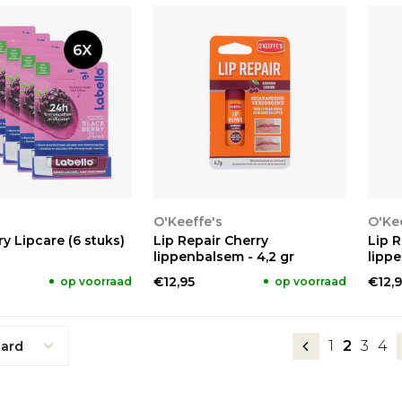
KEN
BEKIJKEN
BE
O'Keeffe's
O'Kee
y Lipcare (6 stuks)
Lip Repair Cherry
Lip R
lippenbalsem - 4,2 gr
lippe
€12,95
€12,9
op voorraad
op voorraad
1
2
3
4
ard