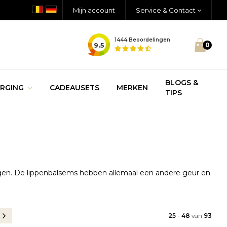
Mijn account
Service & Contact
1444
Beoordelingen
9.5
0
BLOGS &
RGING
CADEAUSETS
MERKEN
TIPS
orgen. De lippenbalsems hebben allemaal een andere geur en
25
-
48
van
93