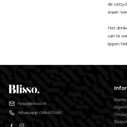
de celcyc
eraan ‘we
Het drink
van te we
lippen he
Info
Klante
help@blisso.nl
Algem
Whatsapp 0684113481
Privac
Bestel