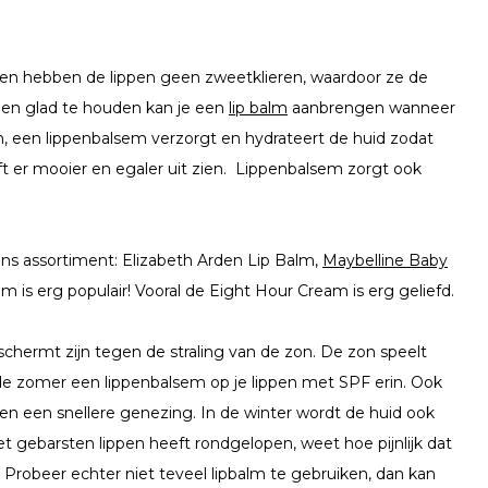
ien hebben de lippen geen zweetklieren, waardoor ze de
l en glad te houden kan je een
lip balm
aanbrengen wanneer
, een lippenbalsem verzorgt en hydrateert de huid zodat
ift er mooier en egaler uit zien. Lippenbalsem zorgt ook
n ons assortiment: Elizabeth Arden Lip Balm,
Maybelline Baby
 is erg populair! Vooral de Eight Hour Cream is erg geliefd.
eschermt zijn tegen de straling van de zon. De zon speelt
 de zomer een lippenbalsem op je lippen met SPF erin. Ook
en een snellere genezing. In de winter wordt de huid ook
t gebarsten lippen heeft rondgelopen, weet hoe pijnlijk dat
. Probeer echter niet teveel lipbalm te gebruiken, dan kan