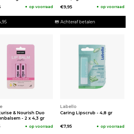
5
€9,95
op voorraad
op voorraad
,95
Achteraf betalen
KIJKEN
BEKIJKEN
e
Labello
turise & Nourish Duo
Caring Lipscrub - 4,8 gr
nbalsem - 2 x 4,3 gr
5
€7,95
op voorraad
op voorraad