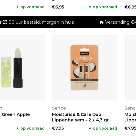
€6,95
€6,9
op voorraad
op voorraad
r 23:00 uur besteld, morgen in huis!
Verzending €4
KEN
BEKIJKEN
BE
n
Sence
Senc
- Green Apple
Moisturise & Care Duo
Mois
Lippenbalsem - 2 x 4,3 gr
Lippe
€7,95
€7,9
op voorraad
op voorraad