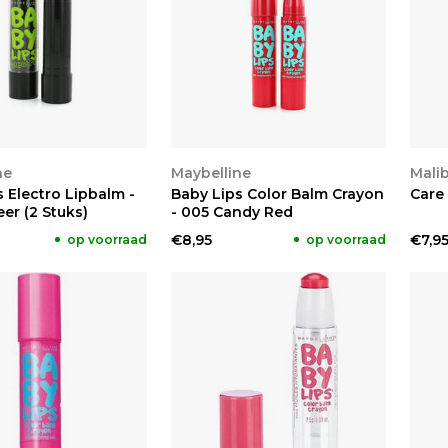
KEN
BEKIJKEN
BE
ne
Maybelline
Mali
 Electro Lipbalm -
Baby Lips Color Balm Crayon
Care
er (2 Stuks)
- 005 Candy Red
€8,95
€7,9
op voorraad
op voorraad