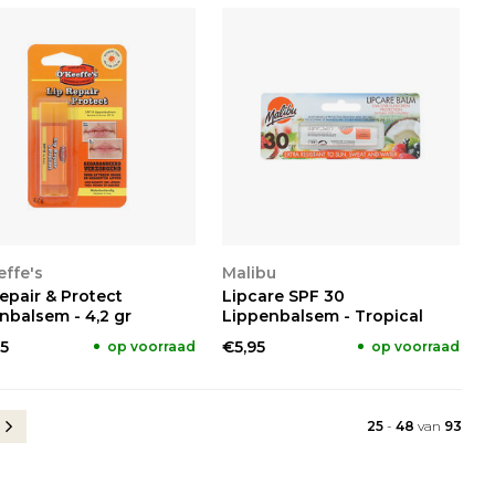
KIJKEN
BEKIJKEN
ffe's
Malibu
epair & Protect
Lipcare SPF 30
nbalsem - 4,2 gr
Lippenbalsem - Tropical
5
€5,95
op voorraad
op voorraad
25
-
48
van
93