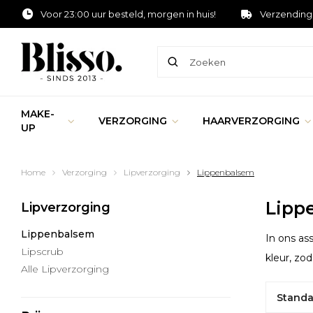
Voor 23:00 uur besteld, morgen in huis!
Verzending
MAKE-
VERZORGING
HAARVERZORGING
UP
Home
Verzorging
Lipverzorging
Lippenbalsem
Lipp
Lipverzorging
Lippenbalsem
In ons as
Lipscrub
kleur, zo
Alle Lipverzorging
Standa