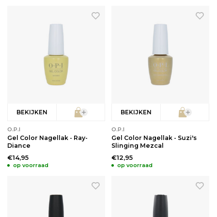
Babyverzorging
Wimperkrullers
Reiniging
Overige
Ontharen
BEKIJKEN
BEKIJKEN
O.P.I
O.P.I
Gel Color Nagellak - Ray-
Gel Color Nagellak - Suzi's
Diance
Slinging Mezcal
€14,95
€12,95
op voorraad
op voorraad