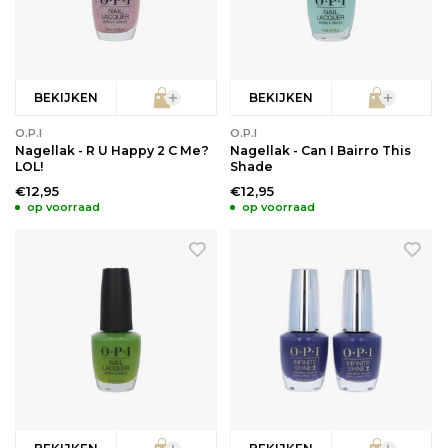
BEKIJKEN
BEKIJKEN
O.P.I
O.P.I
Nagellak - R U Happy 2 C Me?
Nagellak - Can I Bairro This
LOL!
Shade
€12,95
€12,95
op voorraad
op voorraad