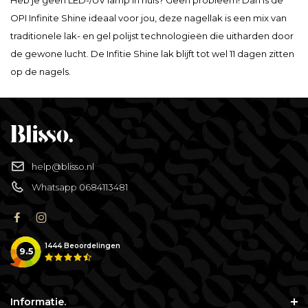
Heb je geen LED-/UV lamp in huis? Geen probleem! Dan is de
OPI Infinite Shine ideaal voor jou, deze nagellak is een mix van
traditionele lak- en gel polijst technologieën die uitharden door
de gewone lucht. De Infitie Shine lak blijft tot wel 11 dagen zitten
op de nagels.
help@blisso.nl
Whatsapp 0684113481
1444
Beoordelingen
9.5
Informatie.