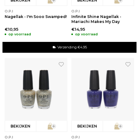
BEKIJKEN
BEKIJKEN
O.P.I
O.P.I
Nagellak - I'm Sooo Swamped!
Infinite Shine Nagellak -
Mariachi Makes My Day
€10,95
€14,95
op voorraad
op voorraad
Verzending €4,95
BEKIJKEN
BEKIJKEN
O.P.I
O.P.I