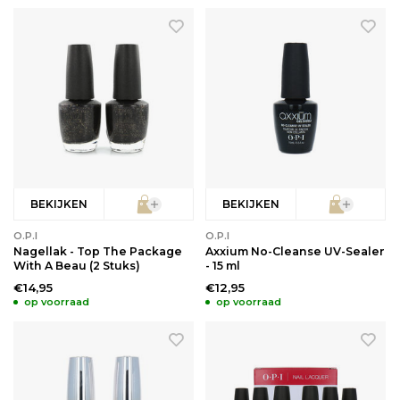
BEKIJKEN
BEKIJKEN
O.P.I
O.P.I
Nagellak - Top The Package
Axxium No-Cleanse UV-Sealer
With A Beau (2 Stuks)
- 15 ml
€14,95
€12,95
op voorraad
op voorraad