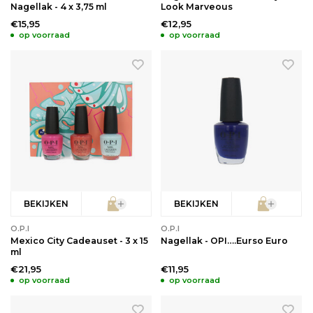
Nagellak - 4 x 3,75 ml
Look Marveous
€15,95
€12,95
op voorraad
op voorraad
BEKIJKEN
BEKIJKEN
O.P.I
O.P.I
Mexico City Cadeauset - 3 x 15
Nagellak - OPI….Eurso Euro
ml
€21,95
€11,95
op voorraad
op voorraad