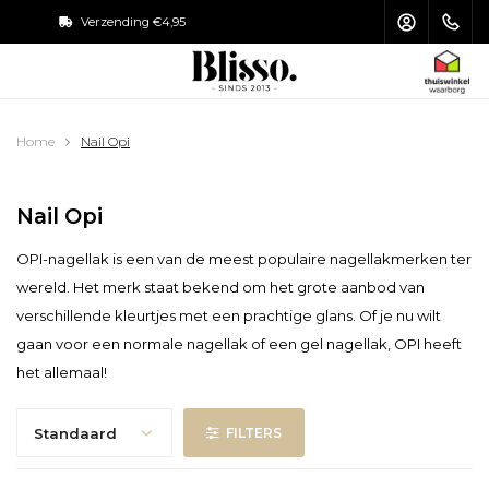
Verzending €4,95
Achteraf betal
HOOFDMENU / MAKE-UP KWASTEN
HOOFDMENU / HAARVERZORGING
HOOFDMENU / ZONVERZORGING
HOOFDMENU / ACCESSOIRES
HOOFDMENU / VERZORGING
HOOFDMENU / MAKE-UP
Home
Nail Opi
Make-up Kwasten
Haarverzorging
Zonverzorging
Accessoires
Verzorging
Make-up
Nail Opi
Gezicht
Gezichtsverzorging
Shampoo
Gezicht
Toilettas
Zonnebrand
OPI-nagellak is een van de meest populaire nagellakmerken ter
Ogen
Oogcrème
Haarstyling
Ogen
Puntenslijpers
Aftersun
wereld. Het merk staat bekend om het grote aanbod van
verschillende kleurtjes met een prachtige glans. Of je nu wilt
Lippen
Lipverzorging
Haarmasker
Lippen
Nagelvijl
Zelfbruiners
gaan voor een normale nagellak of een gel nagellak, OPI heeft
het allemaal!
Nagels
Lichaamsverzorging
Conditioner
Make-up Kwasten Set
Pincet
Handverzorging
Haarolie
Make-up Kwasten Schoonmaken
Schaartjes & Knippertjes
Standaard
FILTERS
Voetverzorging
Make-up Kwasten Opbergen
Spiegels