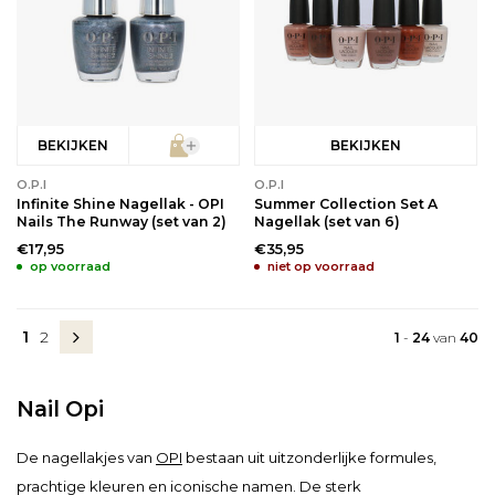
BEKIJKEN
BEKIJKEN
O.P.I
O.P.I
Infinite Shine Nagellak - OPI
Summer Collection Set A
Nails The Runway (set van 2)
Nagellak (set van 6)
€17,95
€35,95
op voorraad
niet op voorraad
1
2
1
-
24
van
40
Nail Opi
De nagellakjes van
OPI
bestaan uit uitzonderlijke formules,
prachtige kleuren en iconische namen. De sterk