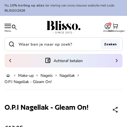
Overslaan naar inhoud
Nu
10% korting op alles
ter viering van onze nieuwe website met code
BLISSO2026
0
Home
shopping_cart
search
Menu
Account
Winkelwagen
Home
search
Zoeken
Zoek op"
(link opent in nieuw tabblad/venster)
chevron_left
account_balance_wallet
chevron_right
Achteraf betalen
Make-up
Nagels
Nagellak
home
chevron_right
chevron_right
chevron_right
chevron_right
Uitverkocht
O.P.I Nagellak - Gleam On!
Zoom in
O.P.I Nagellak - Gleam On!
share