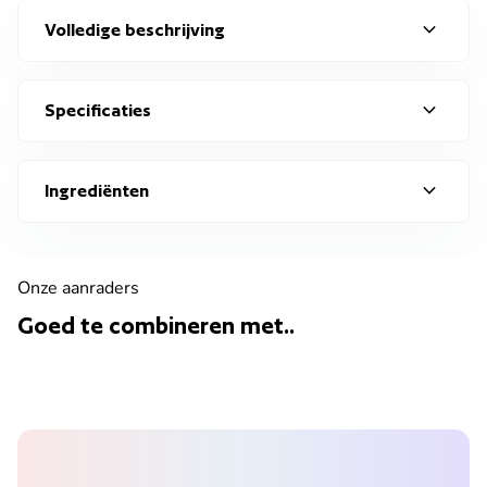
expand_more
Volledige beschrijving
expand_more
Specificaties
expand_more
Ingrediënten
Onze aanraders
Goed te combineren met..