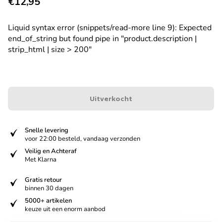
Normale prijs
€12,95
Liquid syntax error (snippets/read-more line 9): Expected
end_of_string but found pipe in "product.description |
strip_html | size > 200"
Uitverkocht
verified
Snelle levering
voor 22:00 besteld, vandaag verzonden
verified
Veilig en Achteraf
Met Klarna
verified
Gratis retour
binnen 30 dagen
verified
5000+ artikelen
keuze uit een enorm aanbod