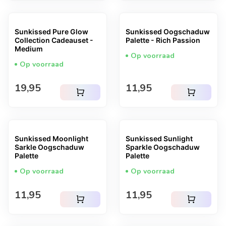
Sunkissed Pure Glow
Sunkissed Oogschaduw
Collection Cadeauset -
Palette - Rich Passion
Medium
Op voorraad
Op voorraad
Normale prijs
Normale prijs
19,95
11,95
shopping_cart
shopping_cart
Sunkissed Moonlight
Sunkissed Sunlight
Sarkle Oogschaduw
Sparkle Oogschaduw
Palette
Palette
Op voorraad
Op voorraad
Normale prijs
Normale prijs
11,95
11,95
shopping_cart
shopping_cart