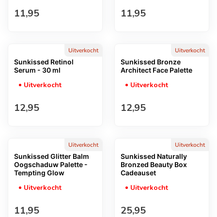
Normale prijs
Normale prijs
11,95
11,95
Uitverkocht
Uitverkocht
Sunkissed Retinol
Sunkissed Bronze
Serum - 30 ml
Architect Face Palette
Uitverkocht
Uitverkocht
Normale prijs
Normale prijs
12,95
12,95
Uitverkocht
Uitverkocht
Sunkissed Glitter Balm
Sunkissed Naturally
Oogschaduw Palette -
Bronzed Beauty Box
Tempting Glow
Cadeauset
Uitverkocht
Uitverkocht
Normale prijs
Normale prijs
11,95
25,95