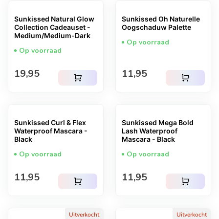
Sunkissed Natural Glow
Sunkissed Oh Naturelle
Collection Cadeauset -
Oogschaduw Palette
Medium/Medium-Dark
Op voorraad
Op voorraad
Normale prijs
Normale prijs
19,95
11,95
shopping_cart
shopping_cart
Sunkissed Curl & Flex
Sunkissed Mega Bold
Waterproof Mascara -
Lash Waterproof
Black
Mascara - Black
Op voorraad
Op voorraad
Normale prijs
Normale prijs
11,95
11,95
shopping_cart
shopping_cart
Uitverkocht
Uitverkocht