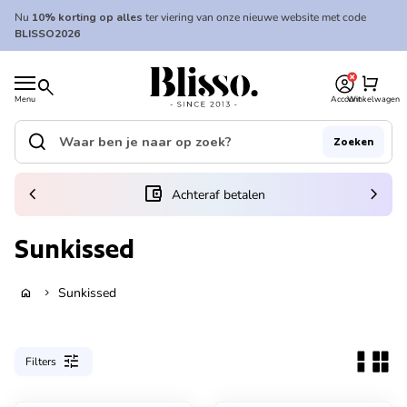
Overslaan naar inhoud
Nu
10% korting op alles
ter viering van onze nieuwe website met code
BLISSO2026
0
Home
shopping_cart
search
Menu
Account
Winkelwagen
Home
search
Zoeken
Zoek op"
(link opent in nieuw tabblad/venster)
chevron_left
account_balance_wallet
chevron_right
Achteraf betalen
Sunkissed
Sunkissed
home
chevron_right
tune
Filters