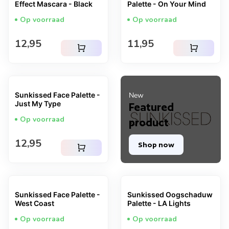
Effect Mascara - Black
Palette - On Your Mind
Op voorraad
Op voorraad
Normale prijs
Normale prijs
12,95
11,95
shopping_cart
shopping_cart
Sunkissed Face Palette -
New
Just My Type
Featured
Op voorraad
product
Normale prijs
12,95
Shop now
shopping_cart
Sunkissed Face Palette -
Sunkissed Oogschaduw
West Coast
Palette - LA Lights
Op voorraad
Op voorraad