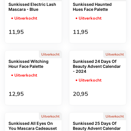
Sunkissed Electric Lash
Sunkissed Haunted
Mascara - Blue
Hues Face Palette
Uitverkocht
Uitverkocht
Normale prijs
Normale prijs
11,95
11,95
Uitverkocht
Uitverkocht
Sunkissed Witching
Sunkissed 24 Days Of
Hour Face Palette
Beauty Advent Calendar
- 2024
Uitverkocht
Uitverkocht
Normale prijs
Normale prijs
12,95
20,95
Uitverkocht
Uitverkocht
Sunkissed All Eyes On
Sunkissed 25 Days Of
You Mascara Cadeauset
Beauty Advent Calendar