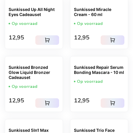
Sunkissed Up All Night
Sunkissed Miracle
Eyes Cadeauset
Cream - 60 ml
Op voorraad
Op voorraad
Normale prijs
Normale prijs
12,95
12,95
shopping_cart
shopping_cart
Sunkissed Bronzed
Sunkissed Repair Serum
Glow Liquid Bronzer
Bonding Mascara - 10 ml
Cadeauset
Op voorraad
Op voorraad
Normale prijs
Normale prijs
12,95
12,95
shopping_cart
shopping_cart
Sunkissed 5In1 Max
Sunkissed Trio Face