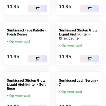
Normale prijs
Normale prijs
11,95
11,95
shopping_cart
shopping_cart
Sunkissed Face Palette -
Sunkissed Glisten Glow
Fresh Desire
Liquid Highlighter -
Champagne
Op voorraad
Op voorraad
Normale prijs
Normale prijs
11,95
11,95
shopping_cart
shopping_cart
Sunkissed Glisten Glow
Sunkissed Lash Serum -
Liquid Highlighter - Soft
7 ml
Rose
Op voorraad
Op voorraad