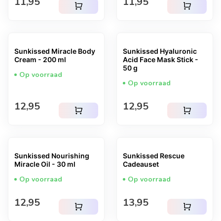
Normale prijs
Normale prijs
11,95
11,95
shopping_cart
shopping_cart
Sunkissed Miracle Body
Sunkissed Hyaluronic
Cream - 200 ml
Acid Face Mask Stick -
50 g
Op voorraad
Op voorraad
Normale prijs
Normale prijs
12,95
12,95
shopping_cart
shopping_cart
Sunkissed Nourishing
Sunkissed Rescue
Miracle Oil - 30 ml
Cadeauset
Op voorraad
Op voorraad
Normale prijs
Normale prijs
12,95
13,95
shopping_cart
shopping_cart