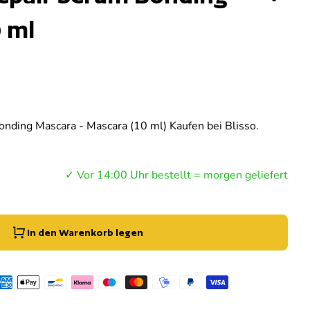
0 ml
nding Mascara - Mascara (10 ml) Kaufen bei Blisso.
g der Menge für
e erhöhen für
✓ Vor 14:00 Uhr bestellt = morgen geliefert
In den Warenkorb legen