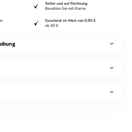
Sicher und auf Rechnung
verifiziert
Bezahlen Sie mit Klarna
en
Geschenk im Wert von 9,95 €
verifiziert
ab 40 €
expand_more
eibung
expand_more
expand_more