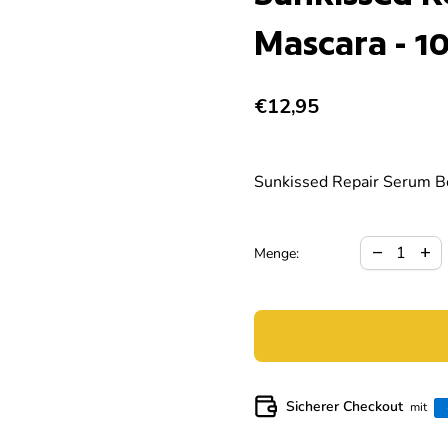
Mascara - 1
Regulärer Preis
€12,95
Sunkissed Repair Serum Bo
Verringerun
Meng
remove
add
Menge:
Sicherer Checkout
mit