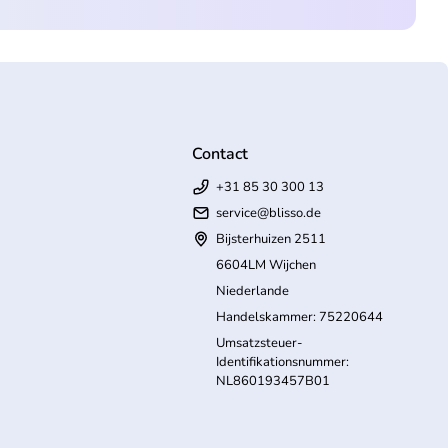
Contact
+31 85 30 300 13
service@blisso.de
Bijsterhuizen 2511
6604LM Wijchen
Niederlande
Handelskammer: 75220644
Umsatzsteuer-
Identifikationsnummer:
NL860193457B01