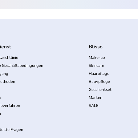
ienst
Blisso
zrichtlinie
Make-up
e Geschäftsbedingungen
Skincare
rgang
Haarpflege
ethoden
Babypflege
Geschenkset
n
Marken
everfahren
SALE
o
tellte Fragen