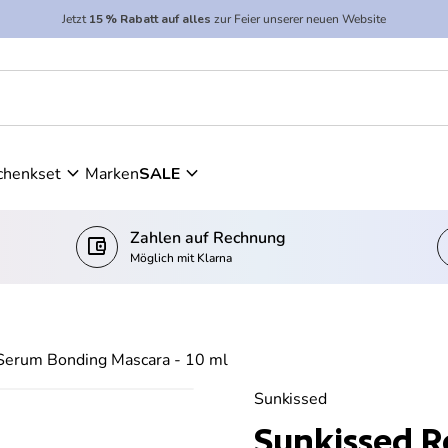
Jetzt
15 % Rabatt auf alles
zur Feier unserer neuen Website
ra - 10 ml
expand_more
expand_more
chenkset
Marken
SALE
Zahlen auf Rechnung
account_balance_wallet
c
Möglich mit Klarna
Serum Bonding Mascara - 10 ml
Sunkissed
Sunkissed R