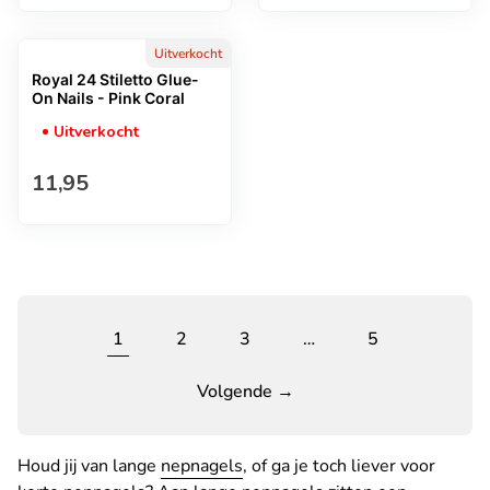
Uitverkocht
Royal 24 Stiletto Glue-
On Nails - Pink Coral
Uitverkocht
Normale prijs
11,95
1
2
3
…
5
Volgende →
Houd jij van lange
nepnagels
, of ga je toch liever voor