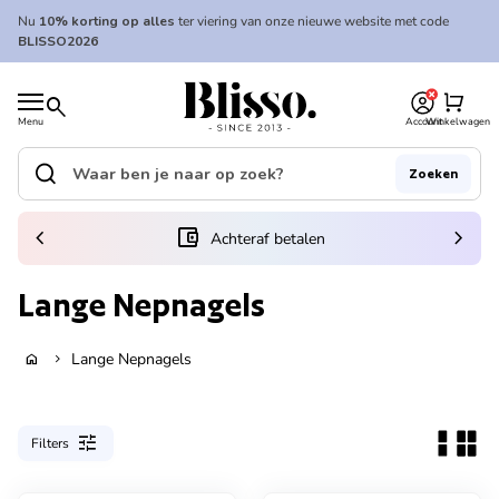
Overslaan naar inhoud
Nu
10% korting op alles
ter viering van onze nieuwe website met code
BLISSO2026
0
Home
shopping_cart
search
Menu
Account
Winkelwagen
Home
search
Zoeken
Zoek op"
(link opent in nieuw tabblad/venster)
chevron_left
account_balance_wallet
chevron_right
Achteraf betalen
Lange Nepnagels
Lange Nepnagels
home
chevron_right
tune
Filters