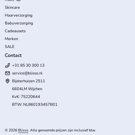
Skincare
Haarverzorging
Babyverzorging
Cadeausets
Merken
SALE
Contact
+31 85 30 300 13
service@blisso.nl
Bijsterhuizen 2511
6604LM Wijchen
KvK: 75220644
BTW: NL860193457B01
(l
© 2026
Blisso
. Alle genoemde prijzen zijn inclusief btw.