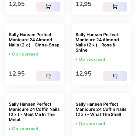
Normale prijs
Normale prijs
12,95
12,95
shopping_cart
shopping_cart
Sally Hansen Perfect
Sally Hansen Perfect
Manicure 24 Almond
Manicure 24 Almond
Nails (2 x ) - Cinna-Snap
Nails (2 x ) - Rose &
Shine
Op voorraad
Op voorraad
Normale prijs
Normale prijs
12,95
12,95
shopping_cart
shopping_cart
Sally Hansen Perfect
Sally Hansen Perfect
Manicure 24 Coffin Nails
Manicure 24 Coffin Nails
(2 x ) - Meet Me In The
(2 x ) - What The Shell
Metal
Op voorraad
Op voorraad