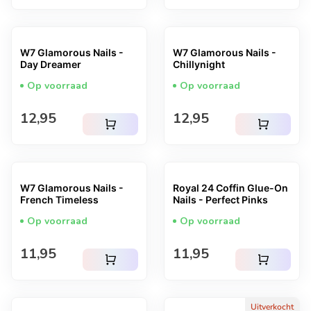
W7 Glamorous Nails -
W7 Glamorous Nails -
Day Dreamer
Chillynight
Op voorraad
Op voorraad
Normale prijs
Normale prijs
12,95
12,95
shopping_cart
shopping_cart
W7 Glamorous Nails -
Royal 24 Coffin Glue-On
French Timeless
Nails - Perfect Pinks
Op voorraad
Op voorraad
Normale prijs
Normale prijs
11,95
11,95
shopping_cart
shopping_cart
Uitverkocht