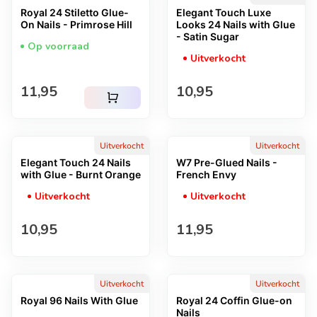
Royal 24 Stiletto Glue-
Elegant Touch Luxe
On Nails - Primrose Hill
Looks 24 Nails with Glue
- Satin Sugar
Op voorraad
Uitverkocht
Normale prijs
Normale prijs
11,95
10,95
shopping_cart
Uitverkocht
Uitverkocht
Elegant Touch 24 Nails
W7 Pre-Glued Nails -
with Glue - Burnt Orange
French Envy
Uitverkocht
Uitverkocht
Normale prijs
Normale prijs
10,95
11,95
Uitverkocht
Uitverkocht
Royal 96 Nails With Glue
Royal 24 Coffin Glue-on
Nails