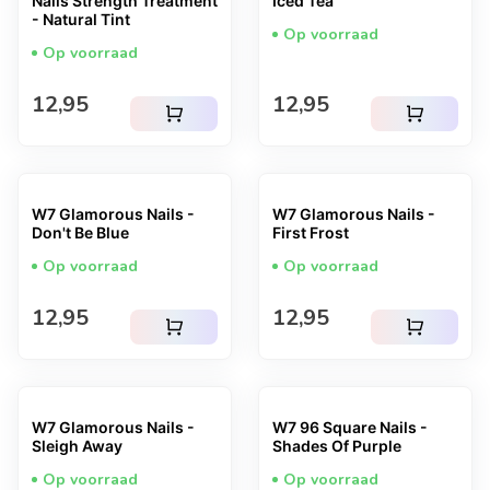
Nails Strength Treatment
Iced Tea
- Natural Tint
Op voorraad
Op voorraad
Normale prijs
Normale prijs
12,95
12,95
shopping_cart
shopping_cart
W7 Glamorous Nails -
W7 Glamorous Nails -
Don't Be Blue
First Frost
Op voorraad
Op voorraad
Normale prijs
Normale prijs
12,95
12,95
shopping_cart
shopping_cart
W7 Glamorous Nails -
W7 96 Square Nails -
Sleigh Away
Shades Of Purple
Op voorraad
Op voorraad