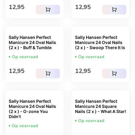
Normale prijs
Normale prijs
12,95
12,95
shopping_cart
shopping_cart
Sally Hansen Perfect
Sally Hansen Perfect
Manicure 24 Oval Nails
Manicure 24 Oval Nails
(2 x ) - Buff & Tumble
(2 x ) - Swoop There It Is
Op voorraad
Op voorraad
Normale prijs
Normale prijs
12,95
12,95
shopping_cart
shopping_cart
Sally Hansen Perfect
Sally Hansen Perfect
Manicure 24 Oval Nails
Manicure 24 Square
(2 x ) - O-zone You
Nails (2 x ) - What A Star!
Didn't
Op voorraad
Op voorraad