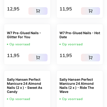
Normale prijs
Normale prijs
12,95
11,95
shopping_cart
shopping_cart
W7 Pre-Glued Nails -
W7 Pre-Glued Nails - Hot
Glitter For You
Date
Op voorraad
Op voorraad
Normale prijs
Normale prijs
11,95
11,95
shopping_cart
shopping_cart
Sally Hansen Perfect
Sally Hansen Perfect
Manicure 24 Almond
Manicure 24 Almond
Nails (2 x ) - Sweet As
Nails (2 x ) - Ride The
Candy
Wave
Op voorraad
Op voorraad