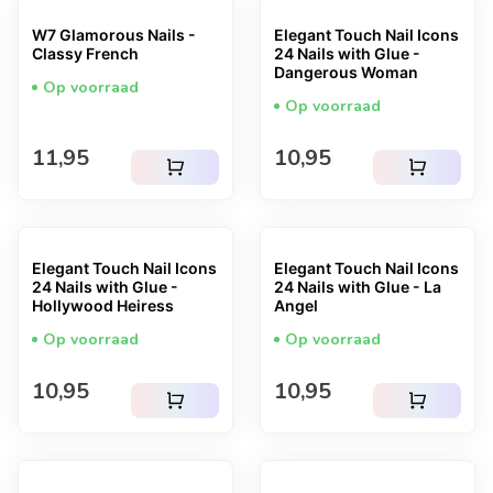
W7 Glamorous Nails -
Elegant Touch Nail Icons
Classy French
24 Nails with Glue -
Dangerous Woman
Op voorraad
Op voorraad
Normale prijs
Normale prijs
11,95
10,95
shopping_cart
shopping_cart
Elegant Touch Nail Icons
Elegant Touch Nail Icons
24 Nails with Glue -
24 Nails with Glue - La
Hollywood Heiress
Angel
Op voorraad
Op voorraad
Normale prijs
Normale prijs
10,95
10,95
shopping_cart
shopping_cart