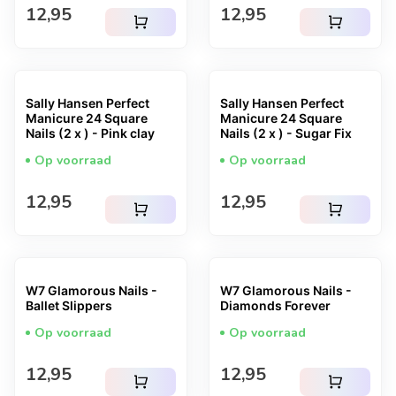
Normale prijs
Normale prijs
12,95
12,95
shopping_cart
shopping_cart
Sally Hansen Perfect
Sally Hansen Perfect
Manicure 24 Square
Manicure 24 Square
Nails (2 x ) - Pink clay
Nails (2 x ) - Sugar Fix
Op voorraad
Op voorraad
Normale prijs
Normale prijs
12,95
12,95
shopping_cart
shopping_cart
W7 Glamorous Nails -
W7 Glamorous Nails -
Ballet Slippers
Diamonds Forever
Op voorraad
Op voorraad
Normale prijs
Normale prijs
12,95
12,95
shopping_cart
shopping_cart