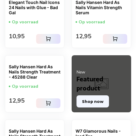
Elegant Touch Nail Icons
Sally Hansen Hard As
24 Nails with Glue - Bad
Nails Vitamin Strength
Gal
Serum
Op voorraad
Op voorraad
Normale prijs
Normale prijs
10,95
12,95
shopping_cart
shopping_cart
Sally Hansen Hard As
Nails Strength Treatment
New
- 45288 Clear
Featured
Op voorraad
product
Normale prijs
12,95
Shop now
shopping_cart
Sally Hansen Hard As
W7 Glamorous Nails -