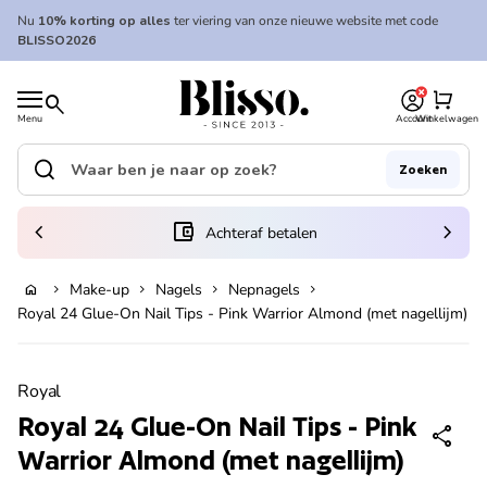
Overslaan naar inhoud
Nu
10% korting op alles
ter viering van onze nieuwe website met code
BLISSO2026
0
Home
shopping_cart
search
Menu
Account
Winkelwagen
Home
search
Zoeken
Zoek op"
(link opent in nieuw tabblad/venster)
chevron_left
account_balance_wallet
chevron_right
Achteraf betalen
Make-up
Nagels
Nepnagels
home
chevron_right
chevron_right
chevron_right
chevron_right
In winkelwagen
Royal 24 Glue-On Nail Tips - Pink Warrior Almond (met nagellijm)
Zoom in
Royal
Royal 24 Glue-On Nail Tips - Pink
share
Warrior Almond (met nagellijm)