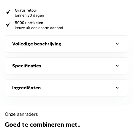
verified
Gratis retour
binnen 30 dagen
verified
5000+ artikelen
keuze uit een enorm aanbod
expand_more
Volledige beschrijving
expand_more
Specificaties
expand_more
Ingrediënten
Onze aanraders
Goed te combineren met..