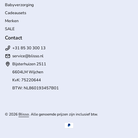
Babyverzorging
Cadeausets
Merken
SALE
Contact
+31 85 30 300 13
service@blisso.nl
Bijsterhuizen 2511
6604LM Wijchen
KvK: 75220644
BTW: NL860193457B01
(l
© 2026
Blisso
. Alle genoemde prijzen zijn inclusief btw.
Betaalmethoden