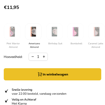
Normale prijs
€11,95
Pink Warrior
Americano
Birthday Suit
Bombshell
Caramel Latte
Almond
Almond
Almond
Hoeveelheid verlagen voor
Verhoog de hoeveelheid voor
remove
add
Hoeveelheid:
In winkelwagen
verified
Snelle levering
voor 22:00 besteld, vandaag verzonden
verified
Veilig en Achteraf
Met Klarna