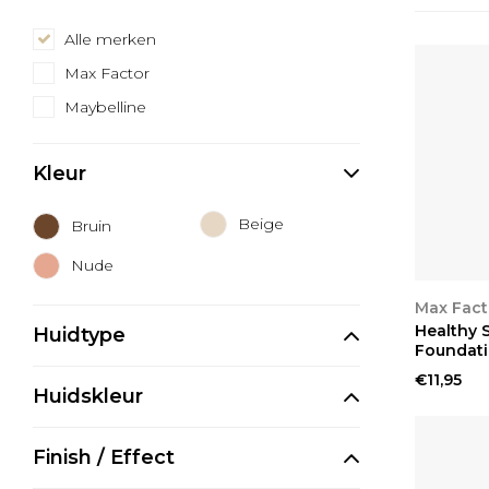
Alle merken
Max Factor
Maybelline
Kleur
Beige
Bruin
Nude
BEKIJ
Max Fact
Healthy 
Huidtype
Foundati
€11,95
Huidskleur
Finish / Effect