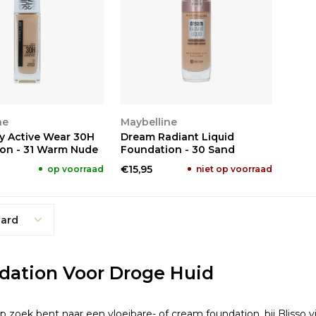
KEN
BEKIJKEN
ne
Maybelline
y Active Wear 30H
Dream Radiant Liquid
on - 31 Warm Nude
Foundation - 30 Sand
€15,95
op voorraad
niet op voorraad
ard
dation Voor Droge Huid
op zoek bent naar een vloeibare- of cream foundation, bij Blisso v