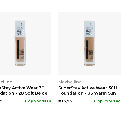
KIJKEN
BEKIJKEN
elline
Maybelline
rStay Active Wear 30H
SuperStay Active Wear 30H
dation - 28 Soft Beige
Foundation - 36 Warm Sun
5
€16,95
op voorraad
op voorraad