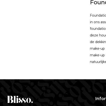
Foun
Foundatio
in ons as
foundatio
deze houd
de dekkin
make-up s
make-up l
natuurlijk
Info