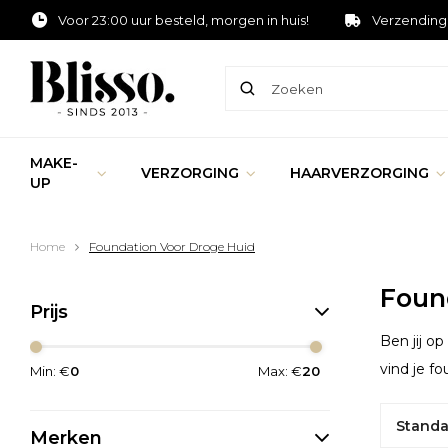
Voor 23:00 uur besteld, morgen in huis!
Verzending
MAKE-
VERZORGING
HAARVERZORGING
UP
Home
Foundation Voor Droge Huid
Foun
Prijs
Ben jij o
vind je f
Min: €
0
Max: €
20
Standa
Merken