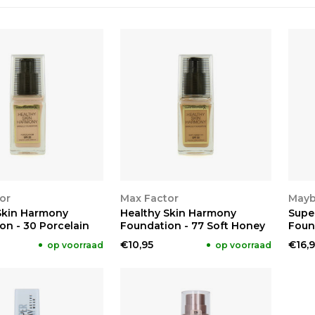
KEN
BEKIJKEN
BE
or
Max Factor
Mayb
Skin Harmony
Healthy Skin Harmony
Supe
on - 30 Porcelain
Foundation - 77 Soft Honey
Foun
€10,95
€16,9
op voorraad
op voorraad