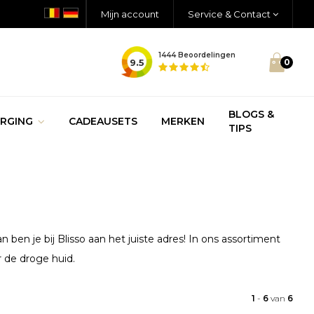
Mijn account
Service & Contact
1444
Beoordelingen
9.5
0
BLOGS &
RGING
CADEAUSETS
MERKEN
TIPS
 ben je bij Blisso aan het juiste adres! In ons assortiment
r de droge huid.
1
-
6
van
6