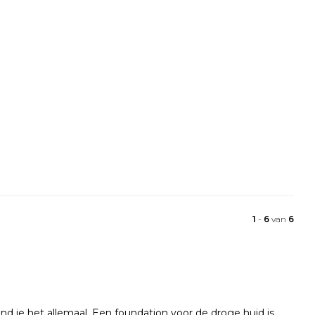
1
-
6
van
6
ind je het allemaal. Een foundation voor de droge huid is