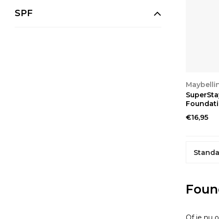
SPF
BEKIJ
Maybelli
SuperSta
Foundati
€16,95
Standa
Foun
Of je nu 