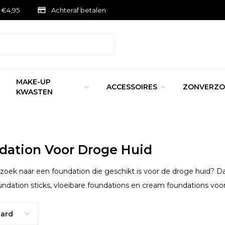
 €4,95
Achteraf betalen
MAKE-UP
ACCESSOIRES
ZONVERZO
KWASTEN
dation Voor Droge Huid
p zoek naar een foundation die geschikt is voor de droge huid? Dan
oundation sticks, vloeibare foundations en cream foundations voo
ard