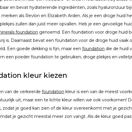
ibaar en bevat hydraterende ingrediënten, zoals hyaluronzuur bij
n merken als Revlon en Elizabeth Arden. Als je een droge huid he
plekjes zullen dan juist meer opvallen. Heb je een gevoelige h
inerals foundation
genoemd. Een foundation voor droge huid beva
-vrij is. Daarnaast bevat een foundation voor de droge huid vaak
eld. Een goede dekking is fijn, maar een
foundation
die de huid v
om een poeder foundation te gebruiken, droge plekjes en velletje
ation kleur kiezen
en van de verkeerde
foundation
kleur is een van de meest voork
tuurlijk uit, maar een te lichte kleur willen we ook voorkomen! 
k, zodat je goed kan zien of de kleur overeenkomt met je gezicht e
omdat je gezicht meestal meer zon vangt. Als de kleur goed pas