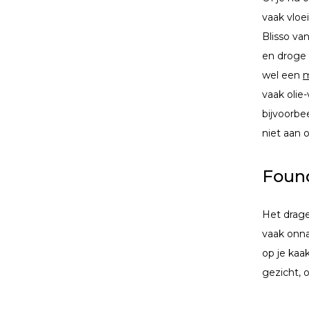
vaak vloe
Blisso va
en droge 
wel een
m
vaak olie
bijvoorbe
niet aan 
Found
Het drag
vaak onna
op je kaa
gezicht, 