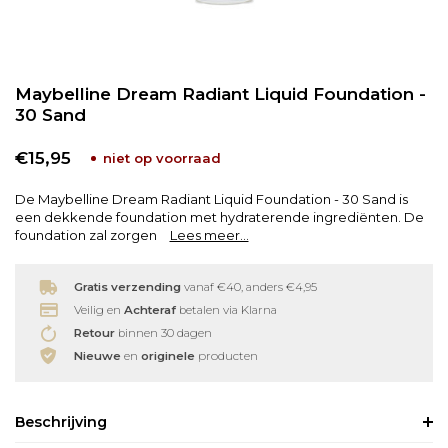
Babyverzorging
Wimperkrullers
Maybelline Dream Radiant Liquid Foundation -
Reiniging
Overige
30 Sand
Ontharen
€15,95
niet op voorraad
De Maybelline Dream Radiant Liquid Foundation - 30 Sand is
een dekkende foundation met hydraterende ingrediënten. De
foundation zal zorgen
Lees meer...
Gratis verzending
vanaf €40, anders €4,95
Veilig en
Achteraf
betalen via Klarna
Retour
binnen 30 dagen
Nieuwe
en
originele
producten
Beschrijving