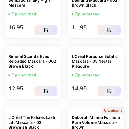
Sensational Sky High
Demand Mascara - 002
Mascara
Brown Black
Op voorraad
Op voorraad
Normale prijs
Normale prijs
16,95
11,95
shopping_cart
shopping_cart
Rimmel ScandalEyes
L'Oréal Paradise Extatic
Reloaded Mascara - 002
Mascara - 05 Nectar
Brown Black
Pleasure
Op voorraad
Op voorraad
Normale prijs
Normale prijs
12,95
14,95
shopping_cart
shopping_cart
Uitverkocht
L'Oréal The Falsies Lash
Deborah Milano Formula
Lift Mascara - 02
Pura Volume Mascara -
Brownish Black
Brown