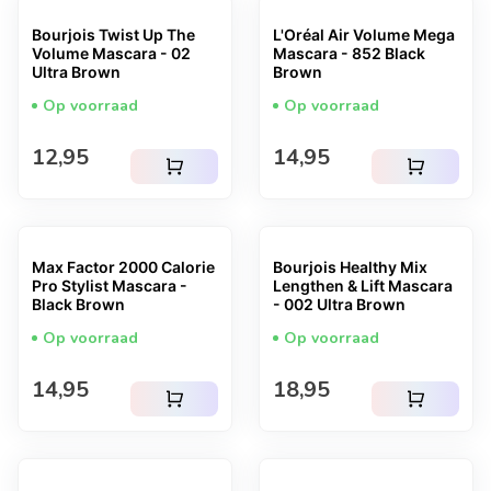
Bourjois Twist Up The
L'Oréal Air Volume Mega
Volume Mascara - 02
Mascara - 852 Black
Ultra Brown
Brown
Op voorraad
Op voorraad
Normale prijs
Normale prijs
12,95
14,95
shopping_cart
shopping_cart
Max Factor 2000 Calorie
Bourjois Healthy Mix
Pro Stylist Mascara -
Lengthen & Lift Mascara
Black Brown
- 002 Ultra Brown
Op voorraad
Op voorraad
Normale prijs
Normale prijs
14,95
18,95
shopping_cart
shopping_cart