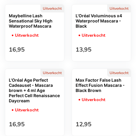
Uitverkocht
Uitverkocht
Maybelline Lash
L'Oréal Voluminous x4
Sensational Sky High
Waterproof Mascara -
Waterproof Mascara
Black
Uitverkocht
Uitverkocht
Normale prijs
Normale prijs
16,95
13,95
Uitverkocht
Uitverkocht
L'Oréal Age Perfect
Max Factor False Lash
Cadeauset - Mascara
Effect Fusion Mascara -
brown + 4 ml Age
Black Brown
Perfect Cell Renaissance
Uitverkocht
Daycream
Uitverkocht
Normale prijs
Normale prijs
16,95
12,95