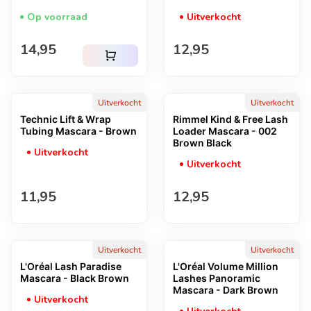
Op voorraad
Uitverkocht
Normale prijs
Normale prijs
14,95
12,95
shopping_cart
Uitverkocht
Uitverkocht
Technic Lift & Wrap
Rimmel Kind & Free Lash
Tubing Mascara - Brown
Loader Mascara - 002
Brown Black
Uitverkocht
Uitverkocht
Normale prijs
Normale prijs
11,95
12,95
Uitverkocht
Uitverkocht
L'Oréal Lash Paradise
L'Oréal Volume Million
Mascara - Black Brown
Lashes Panoramic
Mascara - Dark Brown
Uitverkocht