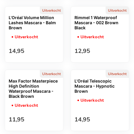
Uitverkocht
Uitverkocht
L'Oréal Volume Million
Rimmel 1 Waterproof
Lashes Mascara - Balm
Mascara - 002 Brown
Brown
Black
Uitverkocht
Uitverkocht
Normale prijs
Normale prijs
14,95
12,95
Uitverkocht
Uitverkocht
Max Factor Masterpiece
L'Oréal Telescopic
High Definition
Mascara - Hypnotic
Waterproof Mascara -
Brown
Black Brown
Uitverkocht
Uitverkocht
Normale prijs
Normale prijs
11,95
14,95