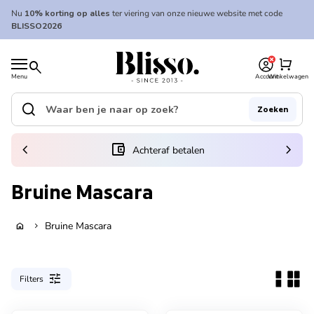
Overslaan naar inhoud
Nu
10% korting op alles
ter viering van onze nieuwe website met code
BLISSO2026
0
Home
shopping_cart
search
Menu
Account
Winkelwagen
Home
search
Zoeken
Zoek op"
(link opent in nieuw tabblad/venster)
chevron_left
account_balance_wallet
chevron_right
Achteraf betalen
Bruine Mascara
Bruine Mascara
home
chevron_right
tune
Filters