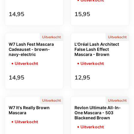
Uitverkocht
Normale prijs
Normale prijs
14,95
15,95
Uitverkocht
Uitverkocht
W7 Lash Fest Mascara
L'Oréal Lash Architect
Cadeauset - brown-
False Lash Effect
navy-electric
Mascara - Brown
Uitverkocht
Uitverkocht
Normale prijs
Normale prijs
14,95
12,95
Uitverkocht
Uitverkocht
W7 It's Really Brown
Revlon Ultimate All-In-
Mascara
One Mascara - 503
Blackened Brown
Uitverkocht
Uitverkocht