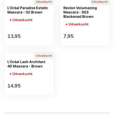
Uitverkocht
Uitverkocht
L'Oréal Paradise Extatic
Revlon Volumazing
Mascara - 02 Brown
Mascara - 903
Blackened Brown
Uitverkocht
Uitverkocht
Normale prijs
Normale prijs
13,95
7,95
Uitverkocht
L'Oréal Lash Architect
4D Mascara - Brown
Uitverkocht
Normale prijs
14,95