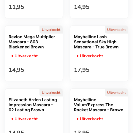
Normale prijs
Normale prijs
11,95
14,95
Uitverkocht
Uitverkocht
Revlon Mega Multiplier
Maybelline Lash
Mascara - 803
Sensational Sky High
Blackened Brown
Mascara - True Brown
Uitverkocht
Uitverkocht
Normale prijs
Normale prijs
14,95
17,95
Uitverkocht
Uitverkocht
Elizabeth Arden Lasting
Maybelline
Impression Mascara -
Volum'Express The
02 Lasting Brown
Rocket Mascara - Brown
Uitverkocht
Uitverkocht
Normale prijs
Normale prijs
14,95
13,95