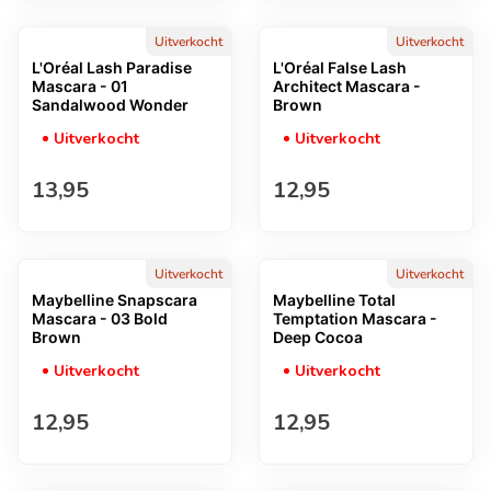
Uitverkocht
Uitverkocht
L'Oréal Lash Paradise
L'Oréal False Lash
Mascara - 01
Architect Mascara -
Sandalwood Wonder
Brown
Uitverkocht
Uitverkocht
Normale prijs
Normale prijs
13,95
12,95
Uitverkocht
Uitverkocht
Maybelline Snapscara
Maybelline Total
Mascara - 03 Bold
Temptation Mascara -
Brown
Deep Cocoa
Uitverkocht
Uitverkocht
Normale prijs
Normale prijs
12,95
12,95