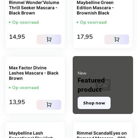
Rimmel Wonder'Volume
Maybelline Green
Thrill Seeker Mascara -
Edition Mascara -
Black Brown
Brownish Black
Op voorraad
Op voorraad
Normale prijs
Normale prijs
14,95
17,95
shopping_cart
shopping_cart
Max Factor Divine
Lashes Mascara - Black
New
Brown
Featured
Op voorraad
product
Normale prijs
13,95
Shop now
shopping_cart
Maybelline Lash
Rimmel ScandalEyes on