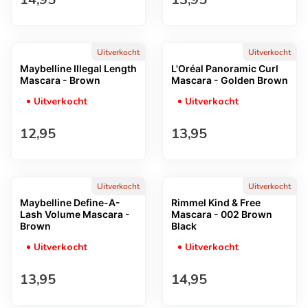
Uitverkocht
Uitverkocht
Maybelline Illegal Length
L'Oréal Panoramic Curl
Mascara - Brown
Mascara - Golden Brown
Uitverkocht
Uitverkocht
Normale prijs
Normale prijs
12,95
13,95
Uitverkocht
Uitverkocht
Maybelline Define-A-
Rimmel Kind & Free
Lash Volume Mascara -
Mascara - 002 Brown
Brown
Black
Uitverkocht
Uitverkocht
Normale prijs
Normale prijs
13,95
14,95