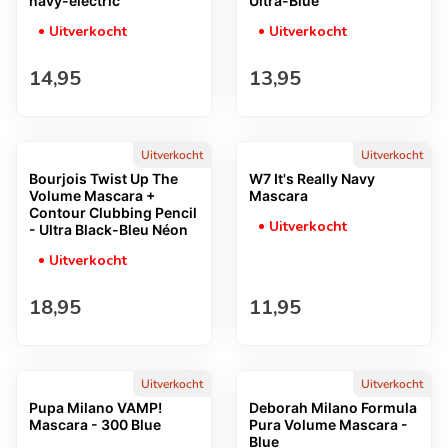
navy-electric
Ultra-Blue
Uitverkocht
Uitverkocht
Normale prijs
Normale prijs
14,95
13,95
Uitverkocht
Uitverkocht
Bourjois Twist Up The
W7 It's Really Navy
Volume Mascara +
Mascara
Contour Clubbing Pencil
Uitverkocht
- Ultra Black-Bleu Néon
Uitverkocht
Normale prijs
Normale prijs
18,95
11,95
Uitverkocht
Uitverkocht
Pupa Milano VAMP!
Deborah Milano Formula
Mascara - 300 Blue
Pura Volume Mascara -
Blue