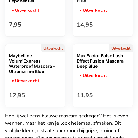
Exponentiel
Blue
Uitverkocht
Uitverkocht
Normale prijs
Normale prijs
7,95
14,95
Uitverkocht
Uitverkocht
Maybelline
Max Factor False Lash
Volum'Express
Effect Fusion Mascara -
Waterproof Mascara -
Deep Blue
Ultramarine Blue
Uitverkocht
Uitverkocht
Normale prijs
Normale prijs
12,95
11,95
Heb jij wel eens blauwe mascara gedragen? Het is even
wennen, maar het kan je look helemaal afmaken. Dit
vrolijke kleurtje staat super mooi bij grijze, bruine of