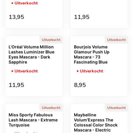
Uitverkocht
Normale prijs
Normale prijs
13,95
11,95
Uitverkocht
Uitverkocht
L'Oréal Volume Million
Bourjois Volume
Lashes Luminizer Blue
Glamour Push Up
Eyes Mascara - Dark
Mascara - 73
Sapphire
Fascinating Blue
Uitverkocht
Uitverkocht
Normale prijs
Normale prijs
11,95
8,95
Uitverkocht
Uitverkocht
Miss Sporty Fabulous
Maybelline
Lash Mascara - Extreme
Volum'Express The
Turquoise
Colossal Color Shock
Mascara - Electric