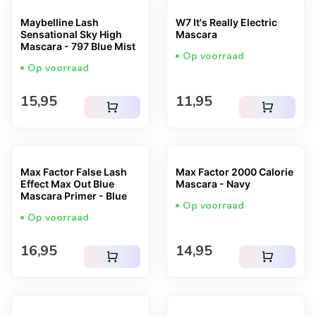
Maybelline Lash
W7 It's Really Electric
Sensational Sky High
Mascara
Mascara - 797 Blue Mist
Op voorraad
Op voorraad
Normale prijs
Normale prijs
15,95
11,95
shopping_cart
shopping_cart
Max Factor False Lash
Max Factor 2000 Calorie
Effect Max Out Blue
Mascara - Navy
Mascara Primer - Blue
Op voorraad
Op voorraad
Normale prijs
Normale prijs
16,95
14,95
shopping_cart
shopping_cart