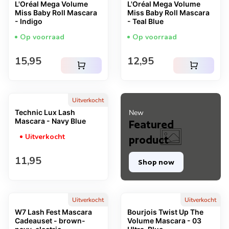
L'Oréal Mega Volume
L'Oréal Mega Volume
Miss Baby Roll Mascara
Miss Baby Roll Mascara
- Indigo
- Teal Blue
Op voorraad
Op voorraad
Normale prijs
Normale prijs
15,95
12,95
shopping_cart
shopping_cart
Uitverkocht
Technic Lux Lash
New
Mascara - Navy Blue
Featured
Uitverkocht
product
Normale prijs
11,95
Shop now
Uitverkocht
Uitverkocht
W7 Lash Fest Mascara
Bourjois Twist Up The
Cadeauset - brown-
Volume Mascara - 03