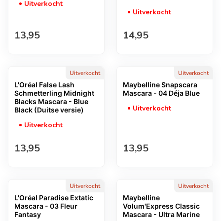
Uitverkocht
Uitverkocht
Normale prijs
Normale prijs
13,95
14,95
Uitverkocht
Uitverkocht
L'Oréal False Lash
Maybelline Snapscara
Schmetterling Midnight
Mascara - 04 Déja Blue
Blacks Mascara - Blue
Uitverkocht
Black (Duitse versie)
Uitverkocht
Normale prijs
Normale prijs
13,95
13,95
Uitverkocht
Uitverkocht
L'Oréal Paradise Extatic
Maybelline
Mascara - 03 Fleur
Volum'Express Classic
Fantasy
Mascara - Ultra Marine