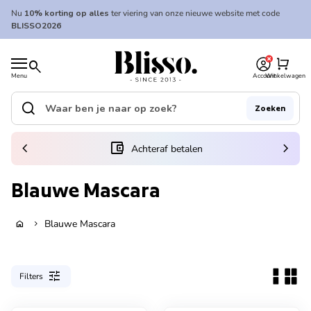
Overslaan naar inhoud
Nu
10% korting op alles
ter viering van onze nieuwe website met code
BLISSO2026
0
Home
shopping_cart
search
Menu
Account
Winkelwagen
Home
search
Zoeken
Zoek op"
(link opent in nieuw tabblad/venster)
chevron_left
account_balance_wallet
chevron_right
Achteraf betalen
Blauwe Mascara
Blauwe Mascara
home
chevron_right
tune
Filters