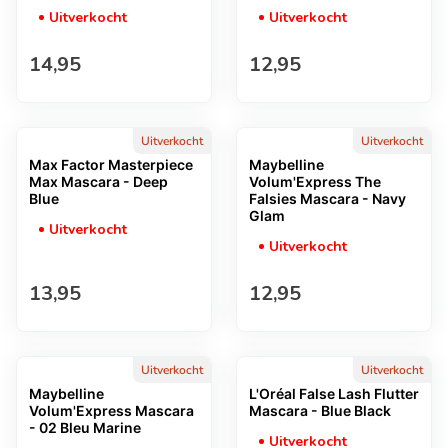
Uitverkocht
Uitverkocht
Normale prijs
Normale prijs
14,95
12,95
Uitverkocht
Uitverkocht
Max Factor Masterpiece
Maybelline
Max Mascara - Deep
Volum'Express The
Blue
Falsies Mascara - Navy
Glam
Uitverkocht
Uitverkocht
Normale prijs
Normale prijs
13,95
12,95
Uitverkocht
Uitverkocht
Maybelline
L'Oréal False Lash Flutter
Volum'Express Mascara
Mascara - Blue Black
- 02 Bleu Marine
Uitverkocht