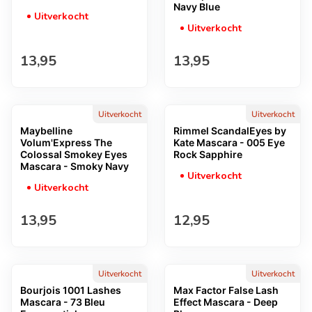
Navy Blue
Uitverkocht
Uitverkocht
Normale prijs
Normale prijs
13,95
13,95
Uitverkocht
Uitverkocht
Maybelline
Rimmel ScandalEyes by
Volum'Express The
Kate Mascara - 005 Eye
Colossal Smokey Eyes
Rock Sapphire
Mascara - Smoky Navy
Uitverkocht
Uitverkocht
Normale prijs
Normale prijs
13,95
12,95
Uitverkocht
Uitverkocht
Bourjois 1001 Lashes
Max Factor False Lash
Mascara - 73 Bleu
Effect Mascara - Deep