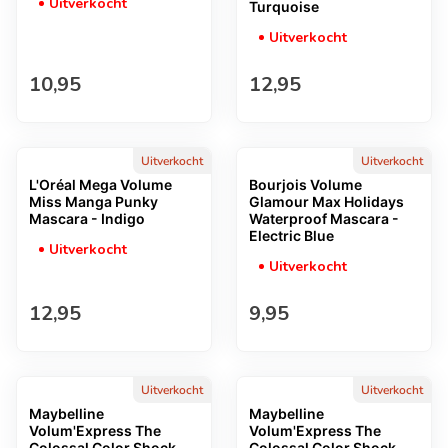
Uitverkocht
Turquoise
Uitverkocht
Normale prijs
Normale prijs
10,95
12,95
Uitverkocht
Uitverkocht
L'Oréal Mega Volume
Bourjois Volume
Miss Manga Punky
Glamour Max Holidays
Mascara - Indigo
Waterproof Mascara -
Electric Blue
Uitverkocht
Uitverkocht
Normale prijs
Normale prijs
12,95
9,95
Uitverkocht
Uitverkocht
Maybelline
Maybelline
Volum'Express The
Volum'Express The
Colossal Color Shock
Colossal Color Shock