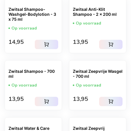
Zwitsal Shampoo-
Zwitsal Anti-Klit
Washgel-Bodylotion - 3
Shampoo - 2 x 200 ml
x 75 ml
Op voorraad
Op voorraad
Normale prijs
Normale prijs
14,95
13,95
shopping_cart
shopping_cart
Zwitsal Shampoo - 700
Zwitsal Zeepvrije Wasgel
ml
- 700 ml
Op voorraad
Op voorraad
Normale prijs
Normale prijs
13,95
13,95
shopping_cart
shopping_cart
Zwitsal Water & Care
Zwitsal Zeepvrij