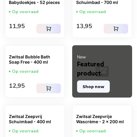
Babydoekjes - 52 pieces
Schuimbad - 700 ml
Op voorraad
Op voorraad
Normale prijs
Normale prijs
11,95
13,95
shopping_cart
shopping_cart
Zwitsal Bubble Bath
New
Soap Free - 400 ml
Featured
Op voorraad
product
Normale prijs
12,95
Shop now
shopping_cart
Zwitsal Zeepvrij
Zwitsal Zeepvrije
Schuimbad - 400 ml
Wascrème - 2 x 200 ml
Op voorraad
Op voorraad