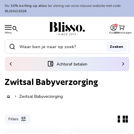
Overslaan naar inhoud
Nu
10% korting op alles
ter viering van onze nieuwe website met code
BLISSO2026
0
Home
shopping_cart
search
Menu
Account
Winkelwagen
Home
search
Zoeken
Zoek op"
(link opent in nieuw tabblad/venster)
chevron_left
account_balance_wallet
chevron_right
Achteraf betalen
Zwitsal Babyverzorging
Zwitsal Babyverzorging
home
chevron_right
tune
Filters