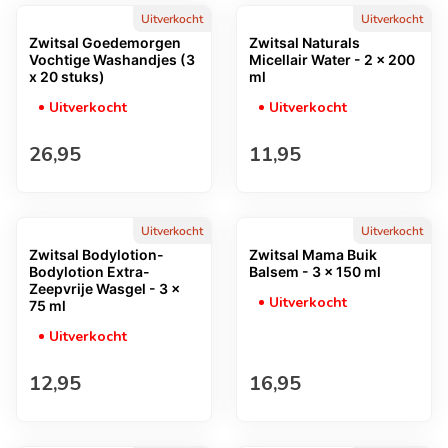
Uitverkocht
Uitverkocht
Zwitsal Goedemorgen
Zwitsal Naturals
Vochtige Washandjes (3
Micellair Water - 2 x 200
x 20 stuks)
ml
Uitverkocht
Uitverkocht
Normale prijs
Normale prijs
26,95
11,95
Uitverkocht
Uitverkocht
Zwitsal Bodylotion-
Zwitsal Mama Buik
Bodylotion Extra-
Balsem - 3 x 150 ml
Zeepvrije Wasgel - 3 x
Uitverkocht
75 ml
Uitverkocht
Normale prijs
Normale prijs
12,95
16,95