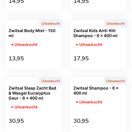
Normale prijs
Normale prijs
14,95
14,95
Uitverkocht
Uitverkocht
Zwitsal Body Mist - 150
Zwitsal Kids Anti-Klit
ml
Shampoo - 6 x 400 ml
Uitverkocht
Uitverkocht
Normale prijs
Normale prijs
13,95
17,95
Uitverkocht
Uitverkocht
Zwitsal Slaap Zacht Bad
Zwitsal Shampoo - 6 x
& Wasgel Eucalyptus
400 ml
Geur - 6 x 400 ml
Uitverkocht
Uitverkocht
Normale prijs
Normale prijs
30,95
30,95