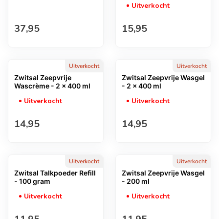
Uitverkocht
Normale prijs
Normale prijs
37,95
15,95
Uitverkocht
Uitverkocht
Zwitsal Zeepvrije
Zwitsal Zeepvrije Wasgel
Wascrème - 2 x 400 ml
- 2 x 400 ml
Uitverkocht
Uitverkocht
Normale prijs
Normale prijs
14,95
14,95
Uitverkocht
Uitverkocht
Zwitsal Talkpoeder Refill
Zwitsal Zeepvrije Wasgel
- 100 gram
- 200 ml
Uitverkocht
Uitverkocht
Normale prijs
Normale prijs