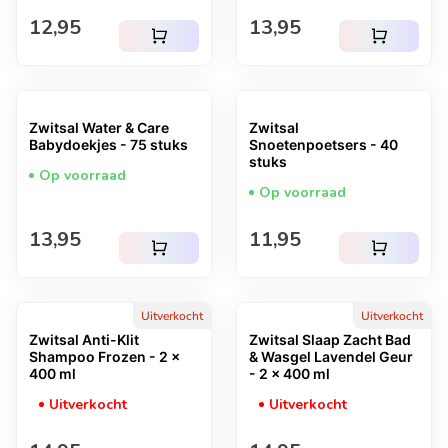
Normale prijs
Normale prijs
12,95
13,95
shopping_cart
shopping_cart
Zwitsal Water & Care
Zwitsal
Babydoekjes - 75 stuks
Snoetenpoetsers - 40
stuks
Op voorraad
Op voorraad
Normale prijs
Normale prijs
13,95
11,95
shopping_cart
shopping_cart
Uitverkocht
Uitverkocht
Zwitsal Anti-Klit
Zwitsal Slaap Zacht Bad
Shampoo Frozen - 2 x
& Wasgel Lavendel Geur
400 ml
- 2 x 400 ml
Uitverkocht
Uitverkocht