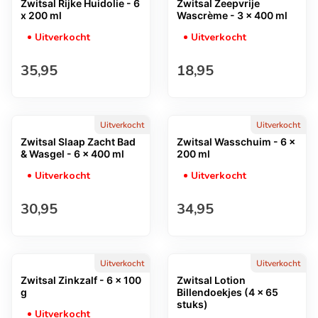
Zwitsal Rijke Huidolie - 6
Zwitsal Zeepvrije
x 200 ml
Wascrème - 3 x 400 ml
Uitverkocht
Uitverkocht
Normale prijs
Normale prijs
35,95
18,95
Uitverkocht
Uitverkocht
Zwitsal Slaap Zacht Bad
Zwitsal Wasschuim - 6 x
& Wasgel - 6 x 400 ml
200 ml
Uitverkocht
Uitverkocht
Normale prijs
Normale prijs
30,95
34,95
Uitverkocht
Uitverkocht
Zwitsal Zinkzalf - 6 x 100
Zwitsal Lotion
g
Billendoekjes (4 x 65
stuks)
Uitverkocht