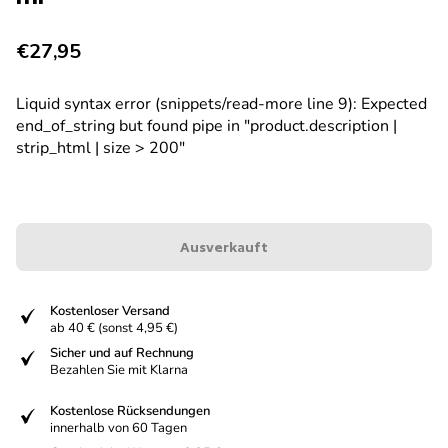
Regulärer Preis
€27,95
Liquid syntax error (snippets/read-more line 9): Expected
end_of_string but found pipe in "product.description |
strip_html | size > 200"
Ausverkauft
fiziert
Kostenloser Versand
ab 40 € (sonst 4,95 €)
fiziert
Sicher und auf Rechnung
Bezahlen Sie mit Klarna
fiziert
Kostenlose Rücksendungen
innerhalb von 60 Tagen