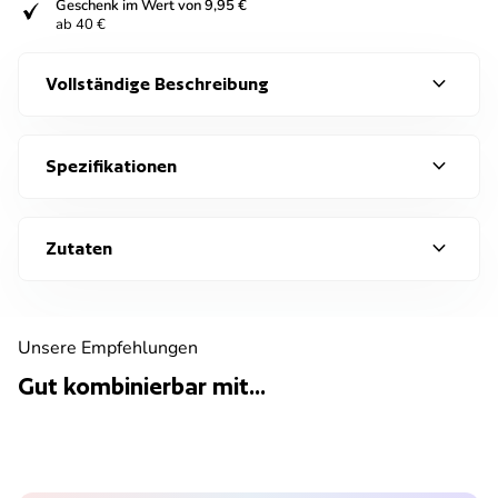
fiziert
Geschenk im Wert von 9,95 €
ab 40 €
expand_more
Vollständige Beschreibung
expand_more
Spezifikationen
expand_more
Zutaten
Unsere Empfehlungen
Gut kombinierbar mit...