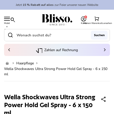
Zum Inhalt springen
Jetzt
15 % Rabatt auf alles
zur Feier unserer neuen Website
0
Startseite
shopping_cart
search
Mobil
Konto
Meinen Warenkorb ansehen
e
Startseite
Navi
gatio
search
Suchen
n
Suche"
(Link öffnet in neuem Tab/Fenster)
to_kontostand_wallet
chevron_left
eink
chevron_right
Zahlen auf Rechnung
Haarpflege
home
chevron_right
chevron_right
Ausverkauft
Wella Shockwaves Ultra Strong Power Hold Gel Spray - 6 x 150
ml
Vergrößern
Wella Shockwaves Ultra Strong
share
Power Hold Gel Spray - 6 x 150
ml