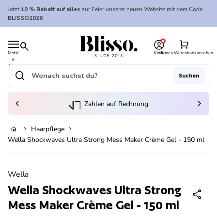
Zum Inhalt springen
Jetzt
10 % Rabatt auf alles
zur Feier unserer neuen Website mit dem Code
BLISSO2026
0
Startseite
shopping_cart
search
Mobil
Konto
Meinen Warenkorb ansehen
e
Startseite
Navi
gatio
search
Suchen
n
Suche"
(Link öffnet in neuem Tab/Fenster)
to_kontostand_wallet
chevron_left
eink
chevron_right
Zahlen auf Rechnung
Haarpflege
home
chevron_right
chevron_right
Ausverkauft
Wella Shockwaves Ultra Strong Mess Maker Crème Gel - 150 ml
Vergrößern
Wella
Wella Shockwaves Ultra Strong
share
Mess Maker Crème Gel - 150 ml