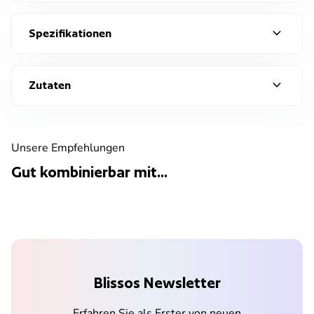
expand_more
Spezifikationen
expand_more
Zutaten
Unsere Empfehlungen
Gut kombinierbar mit...
Blissos Newsletter
Erfahren Sie als Erster von neuen