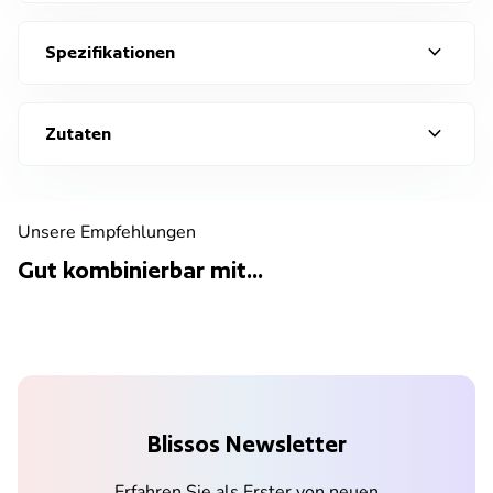
expand_more
Spezifikationen
expand_more
Zutaten
Unsere Empfehlungen
Gut kombinierbar mit...
Blissos Newsletter
Erfahren Sie als Erster von neuen