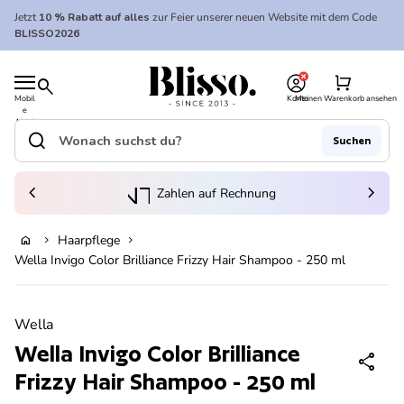
Zum Inhalt springen
Jetzt
10 % Rabatt auf alles
zur Feier unserer neuen Website mit dem Code
BLISSO2026
0
Startseite
shopping_cart
search
Mobil
Konto
Meinen Warenkorb ansehen
e
Startseite
Navi
gatio
search
Suchen
n
Suche"
(Link öffnet in neuem Tab/Fenster)
to_kontostand_wallet
chevron_left
eink
chevron_right
Zahlen auf Rechnung
Haarpflege
home
chevron_right
chevron_right
Ausverkauft
Wella Invigo Color Brilliance Frizzy Hair Shampoo - 250 ml
Vergrößern
Wella
Wella Invigo Color Brilliance
share
Frizzy Hair Shampoo - 250 ml