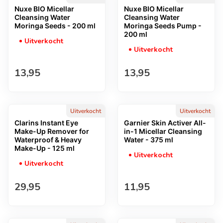
Nuxe BIO Micellar
Nuxe BIO Micellar
Cleansing Water
Cleansing Water
Moringa Seeds - 200 ml
Moringa Seeds Pump -
200 ml
Uitverkocht
Uitverkocht
Normale prijs
Normale prijs
13,95
13,95
Uitverkocht
Uitverkocht
Clarins Instant Eye
Garnier Skin Activer All-
Make-Up Remover for
in-1 Micellar Cleansing
Waterproof & Heavy
Water - 375 ml
Make-Up - 125 ml
Uitverkocht
Uitverkocht
Normale prijs
Normale prijs
29,95
11,95