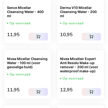
Sence Micellar
Derma V10 Micellar
Cleansing Water - 400
Cleansing Water - 200
ml
ml
Op voorraad
Op voorraad
Normale prijs
Normale prijs
11,95
10,95
shopping_cart
shopping_cart
Nivea Micellar Cleansing
Nivea Micellair Expert
Water - 100 ml (voor
Anti Residu Make-up
gevoelige huid)
remover - 200 ml (voor
waterproof make-up)
Op voorraad
Op voorraad
Normale prijs
Normale prijs
11,95
12,95
shopping_cart
shopping_cart