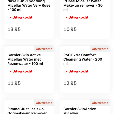
Nuxe 3-in-1 Soothing
L'Oréal Micellar Water
Micellar Water Very Rose
Make-up remover - 30
- 100 ml
ml
Uitverkocht
Uitverkocht
Normale prijs
Normale prijs
13,95
10,95
Uitverkocht
Uitverkocht
Garnier Skin Active
RoC Extra Comfort
Micellair Water met
Cleansing Water - 200
Rozenwater - 100 ml
ml
Uitverkocht
Uitverkocht
Normale prijs
Normale prijs
11,95
12,95
Uitverkocht
Uitverkocht
Rimmel Just Let it Go
Garnier SkinActive
Oogmake-up Remover
Micellair