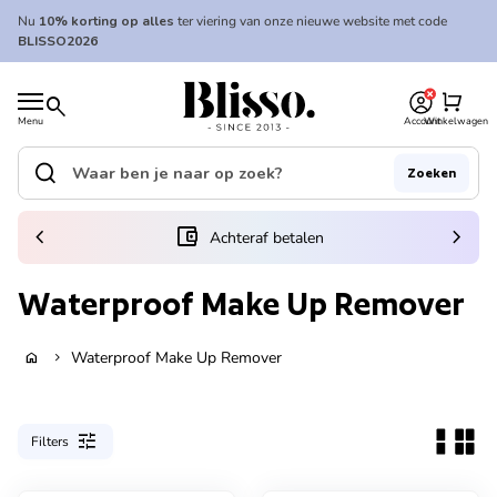
Overslaan naar inhoud
Nu
10% korting op alles
ter viering van onze nieuwe website met code
BLISSO2026
0
Home
shopping_cart
search
Menu
Account
Winkelwagen
Home
search
Zoeken
Zoek op"
(link opent in nieuw tabblad/venster)
chevron_left
account_balance_wallet
chevron_right
Achteraf betalen
Waterproof Make Up Remover
Waterproof Make Up Remover
home
chevron_right
tune
Filters