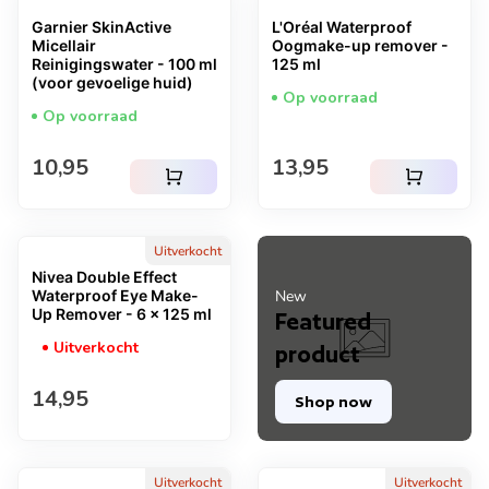
Garnier SkinActive
L'Oréal Waterproof
Micellair
Oogmake-up remover -
Reinigingswater - 100 ml
125 ml
(voor gevoelige huid)
Op voorraad
Op voorraad
Normale prijs
Normale prijs
10,95
13,95
shopping_cart
shopping_cart
Uitverkocht
Nivea Double Effect
Waterproof Eye Make-
New
Up Remover - 6 x 125 ml
Featured
Uitverkocht
product
Normale prijs
14,95
Shop now
Uitverkocht
Uitverkocht