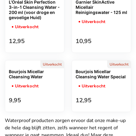
L'Oréal Skin Perfection
Garnier SkinActive
3-in-1 Cleansing Water -
Micellair
200 ml (voor droge en
Reinigingswater - 125 ml
gevoelige Huid)
Uitverkocht
Uitverkocht
Normale prijs
Normale prijs
12,95
10,95
Uitverkocht
Uitverkocht
Bourjois Micellar
Bourjois Micellar
Cleansing Water
Cleansing Water Special
Uitverkocht
Uitverkocht
Normale prijs
Normale prijs
9,95
12,95
Waterproof producten zorgen ervoor dat onze make-up
de hele dag blijft zitten, zelfs wanneer het regent of
wanneer je gaat zwemmen. Ideaal dus! Maar deze