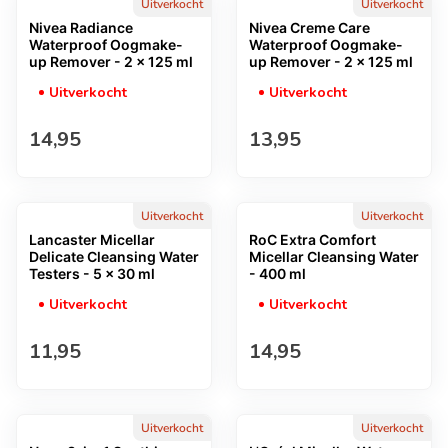
Uitverkocht
Uitverkocht
Nivea Radiance
Nivea Creme Care
Waterproof Oogmake-
Waterproof Oogmake-
up Remover - 2 x 125 ml
up Remover - 2 x 125 ml
Uitverkocht
Uitverkocht
Normale prijs
Normale prijs
14,95
13,95
Uitverkocht
Uitverkocht
Lancaster Micellar
RoC Extra Comfort
Delicate Cleansing Water
Micellar Cleansing Water
Testers - 5 x 30 ml
- 400 ml
Uitverkocht
Uitverkocht
Normale prijs
Normale prijs
11,95
14,95
Uitverkocht
Uitverkocht