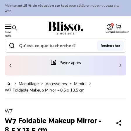
Skip to content
Maintenant
15 % de réduction sur tout
pour célébrer notre nouveau site
web
0
Accueil
shopping_cart
search
Navi
Compte
Voir mon panier
gatio
Accueil
n
mobil
search
Rechercher
e
Recherche"
(le lien s'ouvre dans un nouvel onglet/fenêtre)
account_balance_wallet
Payez après
chevron_left
chevron_right
Ajouter au panier
Maquillage
Accessoires
Miroirs
home
chevron_right
chevron_right
chevron_right
chevron_right
W7 Foldable Makeup Mirror - 8,5 x 13,5 cm
Zoom avant
W7
W7 Foldable Makeup Mirror -
share
8,5 x 13,5 cm