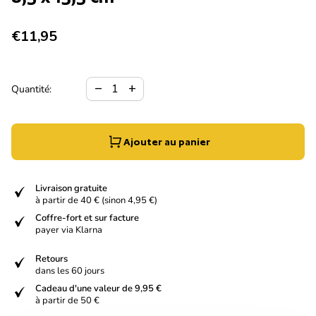
Prix normal
€11,95
Diminuer la quantité pour
Augmenter la quantité pour
remove
add
Quantité:
Ajouter au panier
verified
Livraison gratuite
à partir de 40 € (sinon 4,95 €)
verified
Coffre-fort et sur facture
payer via Klarna
verified
Retours
dans les 60 jours
verified
Cadeau d'une valeur de 9,95 €
à partir de 50 €