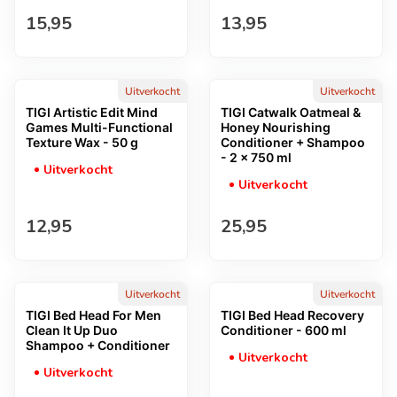
Normale prijs
Normale prijs
15,95
13,95
Uitverkocht
Uitverkocht
TIGI Artistic Edit Mind
TIGI Catwalk Oatmeal &
Games Multi-Functional
Honey Nourishing
Texture Wax - 50 g
Conditioner + Shampoo
- 2 x 750 ml
Uitverkocht
Uitverkocht
Normale prijs
Normale prijs
12,95
25,95
Uitverkocht
Uitverkocht
TIGI Bed Head For Men
TIGI Bed Head Recovery
Clean It Up Duo
Conditioner - 600 ml
Shampoo + Conditioner
Uitverkocht
Uitverkocht