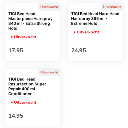
Uitverkocht
Uitverkocht
TIGI Bed Head
TIGI Bed Head Hard Head
Masterpiece Hairspray
Hairspray 385 ml -
340 ml - Extra Strong
Extreme Hold
Hold
Uitverkocht
Uitverkocht
Normale prijs
Normale prijs
17,95
24,95
Uitverkocht
TIGI Bed Head
Resurrection Super
Repair 400 ml
Conditioner
Uitverkocht
Normale prijs
14,95