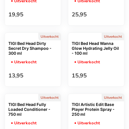
Uitverkocht
Uitverkocht
Normale prijs
Normale prijs
19,95
25,95
Uitverkocht
Uitverkocht
TIGI Bed Head Dirty
TIGI Bed Head Wanna
Secret Dry Shampoo -
Glow Hydrating Jelly Oil
300 ml
- 100 ml
Uitverkocht
Uitverkocht
Normale prijs
Normale prijs
13,95
15,95
Uitverkocht
Uitverkocht
TIGI Bed Head Fully
TIGI Artistic Edit Base
Loaded Conditioner -
Player Protein Spray -
750 ml
250 ml
Uitverkocht
Uitverkocht