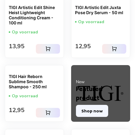
TIGI Artistic Edit Shine
TIGI Artistic Edit Juxta
Heist Lightweight
Pose Dry Serum - 50 ml
Conditioning Cream -
Op voorraad
100 ml
Op voorraad
Normale prijs
Normale prijs
13,95
12,95
shopping_cart
shopping_cart
TIGI Hair Reborn
Sublime Smooth
New
Shampoo - 250 ml
Featured
Op voorraad
product
Normale prijs
12,95
Shop now
shopping_cart