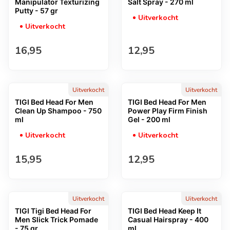
Manipulator Texturizing
Salt Spray - 270 ml
Putty - 57 gr
Uitverkocht
Uitverkocht
Normale prijs
Normale prijs
16,95
12,95
Uitverkocht
Uitverkocht
TIGI Bed Head For Men
TIGI Bed Head For Men
Clean Up Shampoo - 750
Power Play Firm Finish
ml
Gel - 200 ml
Uitverkocht
Uitverkocht
Normale prijs
Normale prijs
15,95
12,95
Uitverkocht
Uitverkocht
TIGI Tigi Bed Head For
TIGI Bed Head Keep It
Men Slick Trick Pomade
Casual Hairspray - 400
- 75 gr
ml