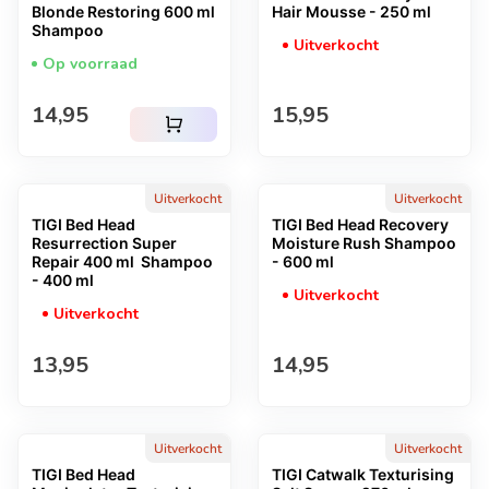
Blonde Restoring 600 ml
Hair Mousse - 250 ml
Shampoo
Uitverkocht
Op voorraad
Normale prijs
Normale prijs
14,95
15,95
shopping_cart
Uitverkocht
Uitverkocht
TIGI Bed Head
TIGI Bed Head Recovery
Resurrection Super
Moisture Rush Shampoo
Repair 400 ml Shampoo
- 600 ml
- 400 ml
Uitverkocht
Uitverkocht
Normale prijs
Normale prijs
13,95
14,95
Uitverkocht
Uitverkocht
TIGI Bed Head
TIGI Catwalk Texturising