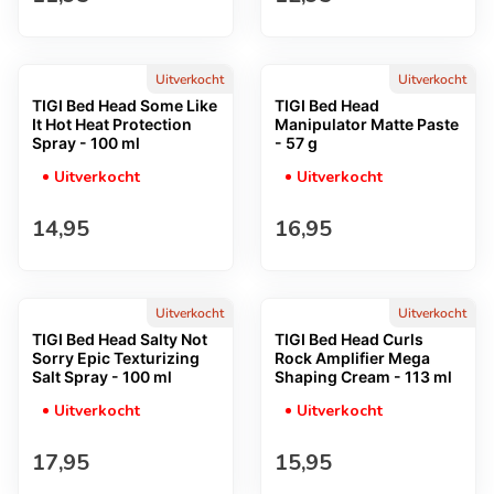
Uitverkocht
Uitverkocht
TIGI Bed Head Some Like
TIGI Bed Head
It Hot Heat Protection
Manipulator Matte Paste
Spray - 100 ml
- 57 g
Uitverkocht
Uitverkocht
Normale prijs
Normale prijs
14,95
16,95
Uitverkocht
Uitverkocht
TIGI Bed Head Salty Not
TIGI Bed Head Curls
Sorry Epic Texturizing
Rock Amplifier Mega
Salt Spray - 100 ml
Shaping Cream - 113 ml
Uitverkocht
Uitverkocht
Normale prijs
Normale prijs
17,95
15,95