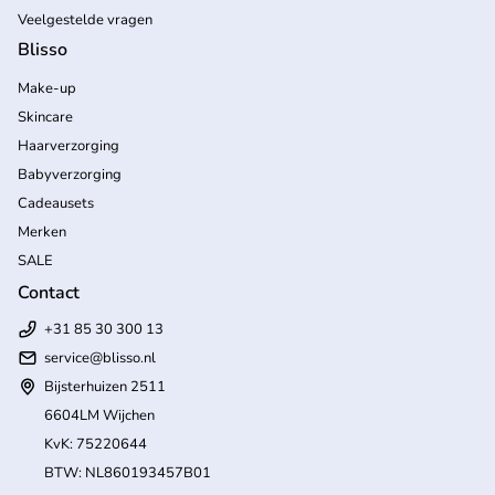
Veelgestelde vragen
Blisso
Make-up
Skincare
Haarverzorging
Babyverzorging
Cadeausets
Merken
SALE
Contact
+31 85 30 300 13
service@blisso.nl
Bijsterhuizen 2511
6604LM Wijchen
KvK: 75220644
BTW: NL860193457B01