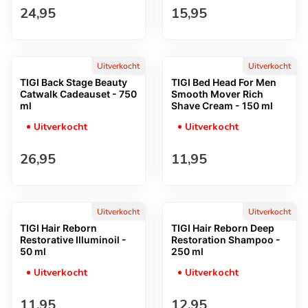
Normale prijs
Normale prijs
24,95
15,95
Uitverkocht
Uitverkocht
TIGI Back Stage Beauty
TIGI Bed Head For Men
Catwalk Cadeauset - 750
Smooth Mover Rich
ml
Shave Cream - 150 ml
Uitverkocht
Uitverkocht
Normale prijs
Normale prijs
26,95
11,95
Uitverkocht
Uitverkocht
TIGI Hair Reborn
TIGI Hair Reborn Deep
Restorative Illuminoil -
Restoration Shampoo -
50 ml
250 ml
Uitverkocht
Uitverkocht
Normale prijs
Normale prijs
11,95
12,95