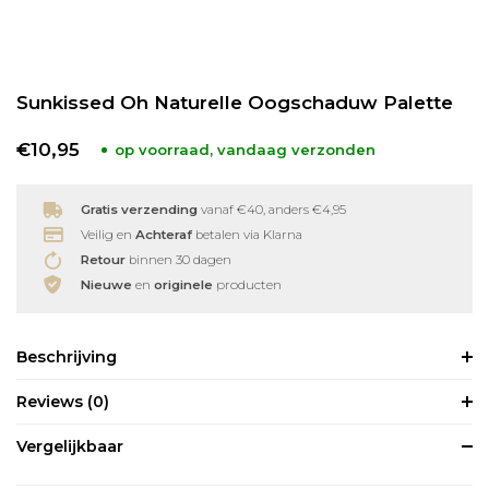
Babyverzorging
Wimperkrullers
Sunkissed Oh Naturelle Oogschaduw Palette
Reiniging
Overige
€10,95
op voorraad, vandaag verzonden
Ontharen
Gratis verzending
vanaf €40, anders €4,95
Veilig en
Achteraf
betalen via Klarna
Retour
binnen 30 dagen
Nieuwe
en
originele
producten
Beschrijving
Reviews
(0)
Vergelijkbaar