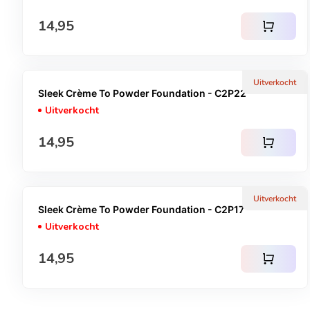
Normale prijs
14,95
shopping_cart
Uitverkocht
Sleek Crème To Powder Foundation - C2P22
Uitverkocht
Normale prijs
14,95
shopping_cart
Uitverkocht
Sleek Crème To Powder Foundation - C2P17
Uitverkocht
Normale prijs
14,95
shopping_cart