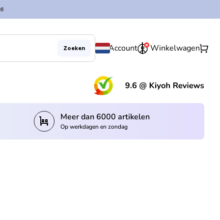
6
0
shopping_cart
Account
Winkelwagen
Zoeken
(lin
Meer dan 6000 artikelen
trolley
Op werkdagen en zondag