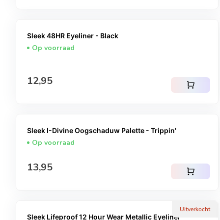
Sleek 48HR Eyeliner - Black
Op voorraad
Normale prijs
12,95
shopping_cart
Sleek I-Divine Oogschaduw Palette - Trippin'
Op voorraad
Normale prijs
13,95
shopping_cart
Uitverkocht
Sleek Lifeproof 12 Hour Wear Metallic Eyeliner -