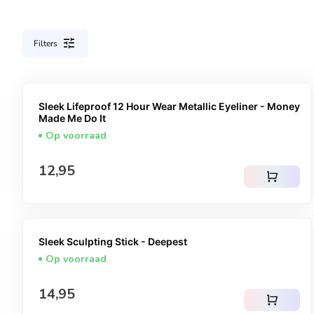
tune
Filters
Sleek Lifeproof 12 Hour Wear Metallic Eyeliner - Money
Made Me Do It
Op voorraad
Normale prijs
12,95
shopping_cart
Sleek Sculpting Stick - Deepest
Op voorraad
Normale prijs
14,95
shopping_cart