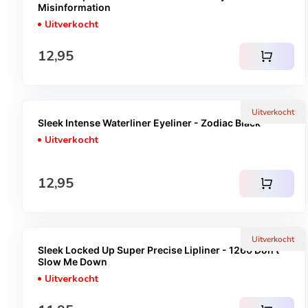
Misinformation
Uitverkocht
Normale prijs
12,95
shopping_cart
Uitverkocht
Sleek Intense Waterliner Eyeliner - Zodiac Black
Uitverkocht
Normale prijs
12,95
shopping_cart
Uitverkocht
Sleek Locked Up Super Precise Lipliner - 1266 Don't
Slow Me Down
Uitverkocht