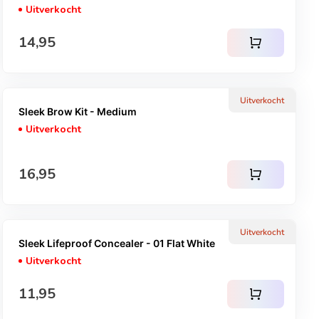
Uitverkocht
Normale prijs
14,95
shopping_cart
Uitverkocht
Sleek Brow Kit - Medium
Uitverkocht
Normale prijs
16,95
shopping_cart
Uitverkocht
Sleek Lifeproof Concealer - 01 Flat White
Uitverkocht
Normale prijs
11,95
shopping_cart