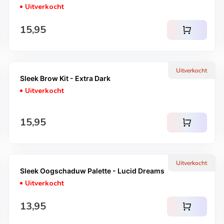
Uitverkocht
Normale prijs
15,95
shopping_cart
Uitverkocht
Sleek Brow Kit - Extra Dark
Uitverkocht
Normale prijs
15,95
shopping_cart
Uitverkocht
Sleek Oogschaduw Palette - Lucid Dreams
Uitverkocht
Normale prijs
13,95
shopping_cart