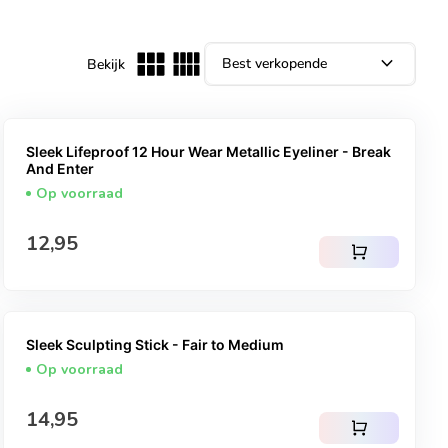
expand_more
Bekijk
Sleek Lifeproof 12 Hour Wear Metallic Eyeliner - Break
And Enter
Op voorraad
Normale prijs
12,95
shopping_cart
Sleek Sculpting Stick - Fair to Medium
Op voorraad
Normale prijs
14,95
shopping_cart