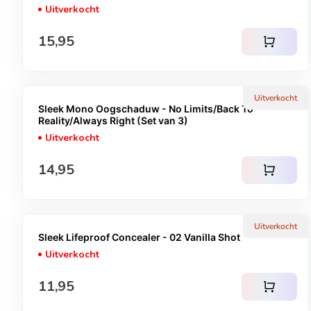
Uitverkocht
Normale prijs
15,95
shopping_cart
Uitverkocht
Sleek Mono Oogschaduw - No Limits/Back To
Reality/Always Right (Set van 3)
Uitverkocht
Normale prijs
14,95
shopping_cart
Uitverkocht
Sleek Lifeproof Concealer - 02 Vanilla Shot
Uitverkocht
Normale prijs
11,95
shopping_cart