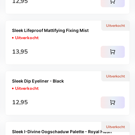
Normale prijs
12,95
shopping_cart
Uitverkocht
Sleek Lifeproof Mattifying Fixing Mist
Uitverkocht
Normale prijs
13,95
shopping_cart
Uitverkocht
Sleek Dip Eyeliner - Black
Uitverkocht
Normale prijs
12,95
shopping_cart
Uitverkocht
Sleek I-Divine Oogschaduw Palette - Royal Flush