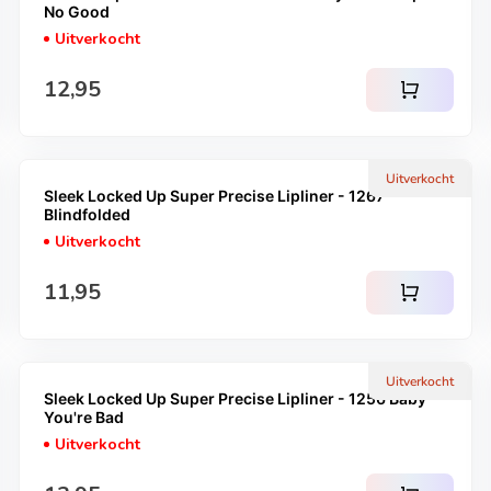
No Good
Uitverkocht
Normale prijs
12,95
shopping_cart
Uitverkocht
Sleek Locked Up Super Precise Lipliner - 1267
Blindfolded
Uitverkocht
Normale prijs
11,95
shopping_cart
Uitverkocht
Sleek Locked Up Super Precise Lipliner - 1256 Baby
You're Bad
Uitverkocht