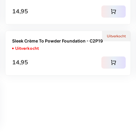
Normale prijs
14,95
shopping_cart
Uitverkocht
Sleek Crème To Powder Foundation - C2P19
Uitverkocht
Normale prijs
14,95
shopping_cart