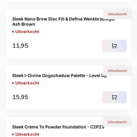
Uitverkocht
Sleek Nano Brow Disc Fill & Define Wenkbrauwgel -
Ash Brown
Uitverkocht
Normale prijs
11,95
shopping_cart
Uitverkocht
Sleek I-Divine Oogschaduw Palette - Level Up
Uitverkocht
Normale prijs
15,95
shopping_cart
Uitverkocht
Sleek Crème To Powder Foundation - C2P23
Uitverkocht