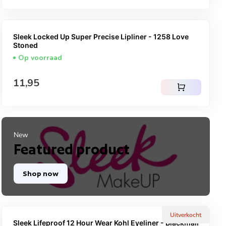
Sleek Locked Up Super Precise Lipliner - 1258 Love
Stoned
Op voorraad
Normale prijs
11,95
shopping_cart
New
Featured product
Shop now
Uitverkocht
Sleek Lifeproof 12 Hour Wear Kohl Eyeliner - Blackmail