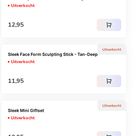
Uitverkocht
Normale prijs
12,95
shopping_cart
Uitverkocht
Sleek Face Form Sculpting Stick - Tan-Deep
Uitverkocht
Normale prijs
11,95
shopping_cart
Uitverkocht
Sleek Mini Giftset
Uitverkocht