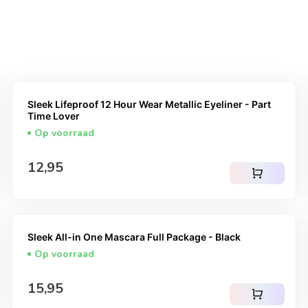
Sleek Lifeproof 12 Hour Wear Metallic Eyeliner - Part
Time Lover
Op voorraad
Normale prijs
12,95
shopping_cart
Sleek All-in One Mascara Full Package - Black
Op voorraad
Normale prijs
15,95
shopping_cart