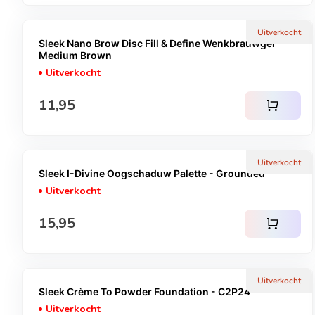
Uitverkocht
Sleek Nano Brow Disc Fill & Define Wenkbrauwgel -
Medium Brown
Uitverkocht
Normale prijs
11,95
shopping_cart
Uitverkocht
Sleek I-Divine Oogschaduw Palette - Grounded
Uitverkocht
Normale prijs
15,95
shopping_cart
Uitverkocht
Sleek Crème To Powder Foundation - C2P24
Uitverkocht