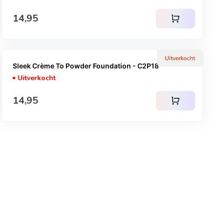
Normale prijs
14,95
shopping_cart
Uitverkocht
Sleek Crème To Powder Foundation - C2P18
Uitverkocht
Normale prijs
14,95
shopping_cart