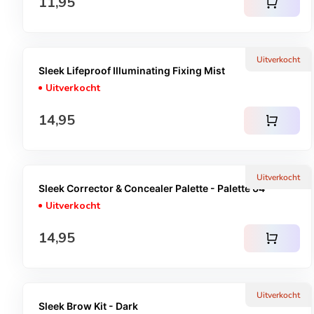
Normale prijs
11,95
shopping_cart
Uitverkocht
Sleek Lifeproof Illuminating Fixing Mist
Uitverkocht
Normale prijs
14,95
shopping_cart
Uitverkocht
Sleek Corrector & Concealer Palette - Palette 04
Uitverkocht
Normale prijs
14,95
shopping_cart
Uitverkocht
Sleek Brow Kit - Dark