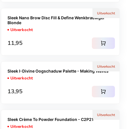
Uitverkocht
Sleek Nano Brow Disc Fill & Define Wenkbrauwgel -
Blonde
Uitverkocht
Normale prijs
11,95
shopping_cart
Uitverkocht
Sleek I-Divine Oogschaduw Palette - Making Waves
Uitverkocht
Normale prijs
13,95
shopping_cart
Uitverkocht
Sleek Crème To Powder Foundation - C2P21
Uitverkocht