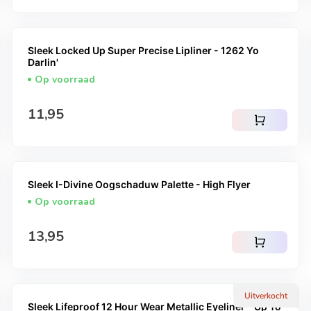
Sleek Locked Up Super Precise Lipliner - 1262 Yo
Darlin'
Op voorraad
Normale prijs
11,95
shopping_cart
Sleek I-Divine Oogschaduw Palette - High Flyer
Op voorraad
Normale prijs
13,95
shopping_cart
Uitverkocht
Sleek Lifeproof 12 Hour Wear Metallic Eyeliner - Up To