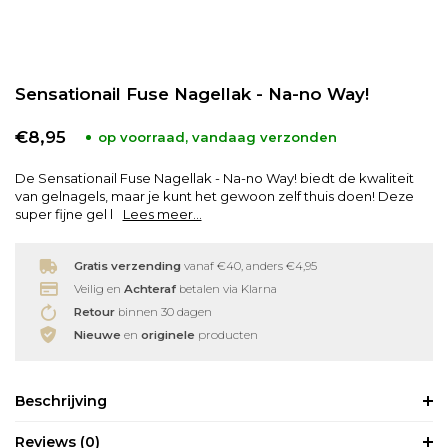
Babyverzorging
Wimperkrullers
Sensationail Fuse Nagellak - Na-no Way!
Reiniging
Overige
€8,95
op voorraad, vandaag verzonden
Ontharen
De Sensationail Fuse Nagellak - Na-no Way! biedt de kwaliteit
van gelnagels, maar je kunt het gewoon zelf thuis doen! Deze
super fijne gel l
Lees meer...
Gratis verzending
vanaf €40, anders €4,95
Veilig en
Achteraf
betalen via Klarna
Retour
binnen 30 dagen
Nieuwe
en
originele
producten
Beschrijving
Reviews
(0)