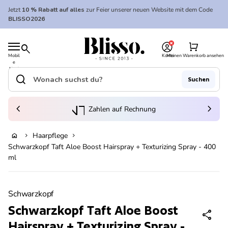
Zum Inhalt springen
Jetzt
10 % Rabatt auf alles
zur Feier unserer neuen Website mit dem Code
BLISSO2026
0
Startseite
shopping_cart
search
Mobil
Konto
Meinen Warenkorb ansehen
e
Startseite
Navi
gatio
search
Suchen
n
Suche"
(Link öffnet in neuem Tab/Fenster)
to_kontostand_wallet
chevron_left
eink
chevron_right
Zahlen auf Rechnung
Haarpflege
home
chevron_right
chevron_right
Ausverkauft
Schwarzkopf Taft Aloe Boost Hairspray + Texturizing Spray - 400
ml
Vergrößern
Schwarzkopf
Schwarzkopf Taft Aloe Boost
share
Hairspray + Texturizing Spray -