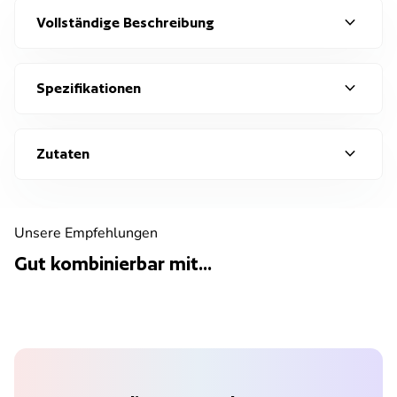
expand_more
Vollständige Beschreibung
expand_more
Spezifikationen
expand_more
Zutaten
Unsere Empfehlungen
Gut kombinierbar mit...