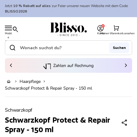
Zum Inhalt springen
Jetzt
10 % Rabatt auf alles
zur Feier unserer neuen Website mit dem Code
BLISSO2026
0
Startseite
shopping_cart
search
Mobil
Konto
Meinen Warenkorb ansehen
e
Startseite
Navi
gatio
search
Suchen
n
Suche"
(Link öffnet in neuem Tab/Fenster)
to_kontostand_wallet
chevron_left
eink
chevron_right
Zahlen auf Rechnung
Haarpflege
home
chevron_right
chevron_right
Ausverkauft
Schwarzkopf Protect & Repair Spray - 150 ml
Vergrößern
Schwarzkopf
Schwarzkopf Protect & Repair
share
Spray - 150 ml