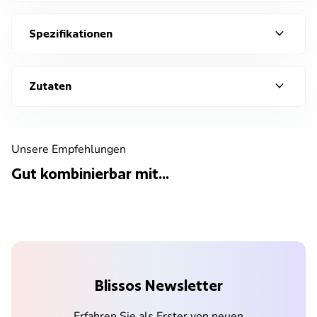
expand_more
Spezifikationen
expand_more
Zutaten
Unsere Empfehlungen
Gut kombinierbar mit...
Blissos Newsletter
Erfahren Sie als Erster von neuen