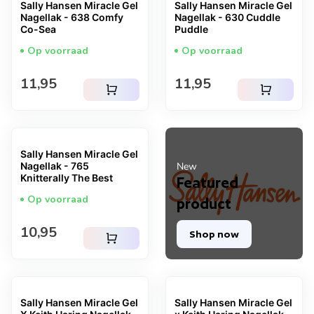
Sally Hansen Miracle Gel
Sally Hansen Miracle Gel
Nagellak - 638 Comfy
Nagellak - 630 Cuddle
Co-Sea
Puddle
Op voorraad
Op voorraad
Normale prijs
Normale prijs
11,95
11,95
shopping_cart
shopping_cart
Sally Hansen Miracle Gel
Nagellak - 765
New
Knitterally The Best
Featured
Op voorraad
product
Normale prijs
10,95
Shop now
shopping_cart
Sally Hansen Miracle Gel
Sally Hansen Miracle Gel