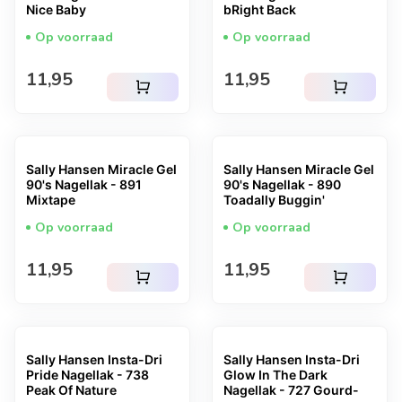
Nice Baby
bRight Back
Op voorraad
Op voorraad
Normale prijs
Normale prijs
11,95
11,95
shopping_cart
shopping_cart
Sally Hansen Miracle Gel
Sally Hansen Miracle Gel
90's Nagellak - 891
90's Nagellak - 890
Mixtape
Toadally Buggin'
Op voorraad
Op voorraad
Normale prijs
Normale prijs
11,95
11,95
shopping_cart
shopping_cart
Sally Hansen Insta-Dri
Sally Hansen Insta-Dri
Pride Nagellak - 738
Glow In The Dark
Peak Of Nature
Nagellak - 727 Gourd-