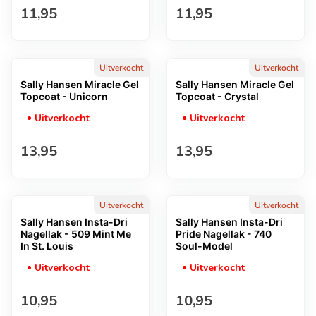
Normale prijs
Normale prijs
11,95
11,95
Uitverkocht
Uitverkocht
Sally Hansen Miracle Gel
Sally Hansen Miracle Gel
Topcoat - Unicorn
Topcoat - Crystal
Uitverkocht
Uitverkocht
Normale prijs
Normale prijs
13,95
13,95
Uitverkocht
Uitverkocht
Sally Hansen Insta-Dri
Sally Hansen Insta-Dri
Nagellak - 509 Mint Me
Pride Nagellak - 740
In St. Louis
Soul-Model
Uitverkocht
Uitverkocht
Normale prijs
Normale prijs
10,95
10,95