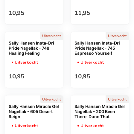
Normale prijs
Normale prijs
10,95
11,95
Uitverkocht
Uitverkocht
Sally Hansen Insta-Dri
Sally Hansen Insta-Dri
Pride Nagellak - 748
Pride Nagellak - 745
Healing Feeling
Espresso Yourself
Uitverkocht
Uitverkocht
Normale prijs
Normale prijs
10,95
10,95
Uitverkocht
Uitverkocht
Sally Hansen Miracle Gel
Sally Hansen Miracle Gel
Nagellak - 605 Desert
Nagellak - 200 Been
Reign
There, Dune That
Uitverkocht
Uitverkocht