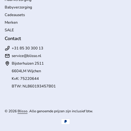
Babyverzorging
Cadeausets
Merken
SALE
Contact
+31 85 30 300 13
service@blisso.nl
Bijsterhuizen 2511
6604LM Wijchen
KvK: 75220644
BTW: NL860193457B01
(l
© 2026
Blisso
. Alle genoemde prijzen zijn inclusief btw.
Betaalmethoden