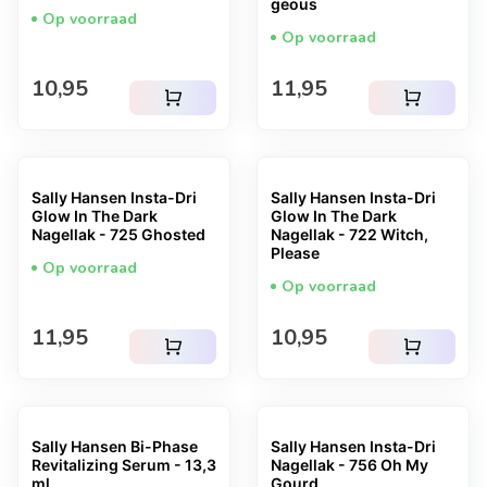
geous
Op voorraad
Op voorraad
Normale prijs
Normale prijs
10,95
11,95
shopping_cart
shopping_cart
Sally Hansen Insta-Dri
Sally Hansen Insta-Dri
Glow In The Dark
Glow In The Dark
Nagellak - 725 Ghosted
Nagellak - 722 Witch,
Please
Op voorraad
Op voorraad
Normale prijs
Normale prijs
11,95
10,95
shopping_cart
shopping_cart
Sally Hansen Bi-Phase
Sally Hansen Insta-Dri
Revitalizing Serum - 13,3
Nagellak - 756 Oh My
ml
Gourd