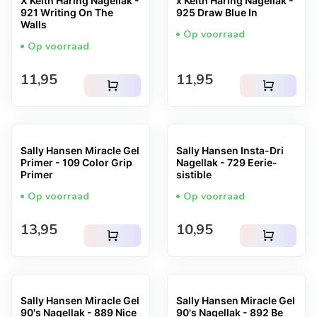
X Keith Haring Nagellak -
x Keith Haring Nagellak -
921 Writing On The
925 Draw Blue In
Walls
Op voorraad
Op voorraad
Normale prijs
Normale prijs
11,95
11,95
shopping_cart
shopping_cart
Sally Hansen Miracle Gel
Sally Hansen Insta-Dri
Primer - 109 Color Grip
Nagellak - 729 Eerie-
Primer
sistible
Op voorraad
Op voorraad
Normale prijs
Normale prijs
13,95
10,95
shopping_cart
shopping_cart
Sally Hansen Miracle Gel
Sally Hansen Miracle Gel
90's Nagellak - 889 Nice
90's Nagellak - 892 Be