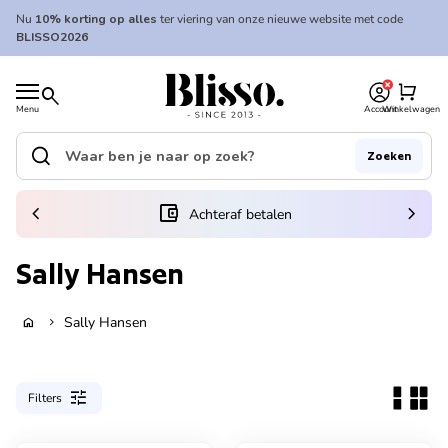
Overslaan naar inhoud
Nu
10% korting op alles
ter viering van onze nieuwe website met code
BLISSO2026
0
Home
shopping_cart
search
Menu
Account
Winkelwagen
Home
search
Zoeken
Zoek op"
(link opent in nieuw tabblad/venster)
chevron_left
account_balance_wallet
chevron_right
Achteraf betalen
Sally Hansen
Sally Hansen
home
chevron_right
tune
Filters