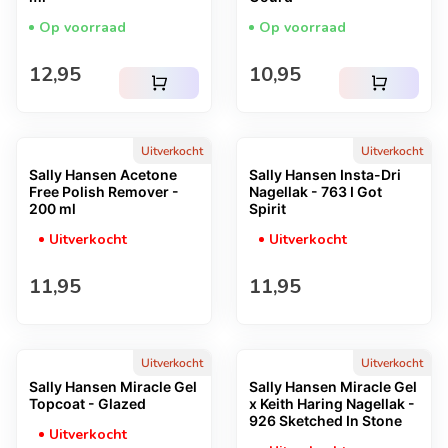
Op voorraad
Op voorraad
Normale prijs
Normale prijs
12,95
10,95
shopping_cart
shopping_cart
Uitverkocht
Uitverkocht
Sally Hansen Acetone
Sally Hansen Insta-Dri
Free Polish Remover -
Nagellak - 763 I Got
200 ml
Spirit
Uitverkocht
Uitverkocht
Normale prijs
Normale prijs
11,95
11,95
Uitverkocht
Uitverkocht
Sally Hansen Miracle Gel
Sally Hansen Miracle Gel
Topcoat - Glazed
x Keith Haring Nagellak -
926 Sketched In Stone
Uitverkocht