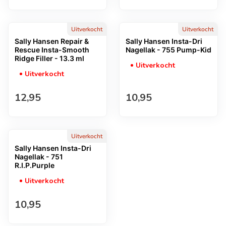
Uitverkocht
Uitverkocht
Sally Hansen Repair &
Sally Hansen Insta-Dri
Rescue Insta-Smooth
Nagellak - 755 Pump-Kid
Ridge Filler - 13.3 ml
Uitverkocht
Uitverkocht
Normale prijs
Normale prijs
12,95
10,95
Uitverkocht
Sally Hansen Insta-Dri
Nagellak - 751
R.I.P.Purple
Uitverkocht
Normale prijs
10,95