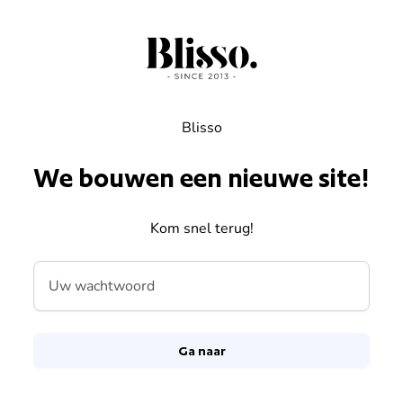
Overslaan naar inhoud
Blisso
We bouwen een nieuwe site!
Kom snel terug!
Uw wachtwoord
Ga naar