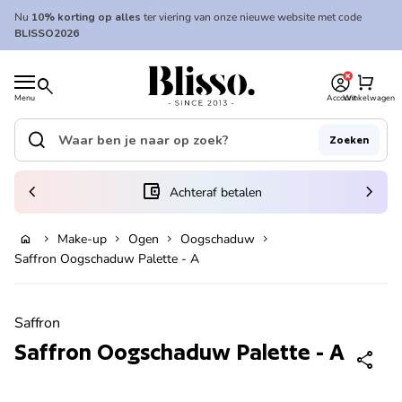
Overslaan naar inhoud
Nu
10% korting op alles
ter viering van onze nieuwe website met code
BLISSO2026
0
Home
shopping_cart
search
Menu
Account
Winkelwagen
Home
search
Zoeken
Zoek op"
(link opent in nieuw tabblad/venster)
chevron_left
account_balance_wallet
chevron_right
Achteraf betalen
Make-up
Ogen
Oogschaduw
home
chevron_right
chevron_right
chevron_right
chevron_right
In winkelwagen
Saffron Oogschaduw Palette - A
Zoom in
Saffron
Saffron Oogschaduw Palette - A
share