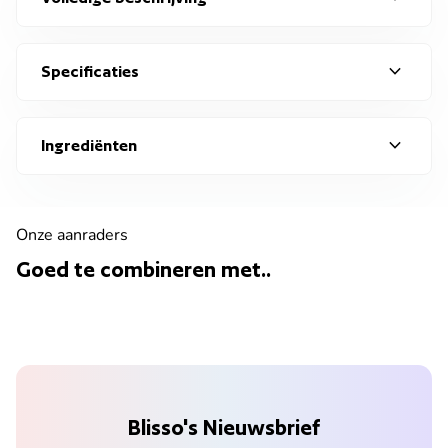
expand_more
Specificaties
expand_more
Ingrediënten
Onze aanraders
Goed te combineren met..
Blisso's Nieuwsbrief