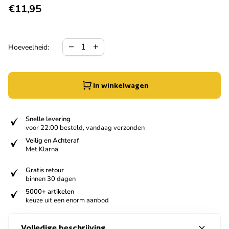
Normale prijs
€11,95
Hoeveelheid verlagen voor
Verhoog de hoeveelheid voor
remove
add
Hoeveelheid:
In winkelwagen
verified
Snelle levering
voor 22:00 besteld, vandaag verzonden
verified
Veilig en Achteraf
Met Klarna
verified
Gratis retour
binnen 30 dagen
verified
5000+ artikelen
keuze uit een enorm aanbod
expand_more
Volledige beschrijving