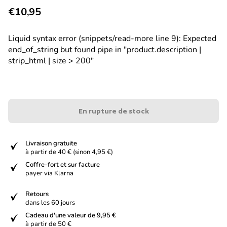
Prix normal
€10,95
Liquid syntax error (snippets/read-more line 9): Expected
end_of_string but found pipe in "product.description |
strip_html | size > 200"
En rupture de stock
verified
Livraison gratuite
à partir de 40 € (sinon 4,95 €)
verified
Coffre-fort et sur facture
payer via Klarna
verified
Retours
dans les 60 jours
verified
Cadeau d'une valeur de 9,95 €
à partir de 50 €