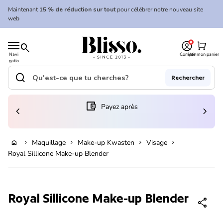
Skip to content
Maintenant
15 % de réduction sur tout
pour célébrer notre nouveau site
web
0
Accueil
shopping_cart
search
Navi
Compte
Voir mon panier
gatio
Accueil
n
mobil
search
Rechercher
e
Recherche"
(le lien s'ouvre dans un nouvel onglet/fenêtre)
account_balance_wallet
Payez après
chevron_left
chevron_right
En rupture de stock
Maquillage
Make-up Kwasten
Visage
home
chevron_right
chevron_right
chevron_right
chevron_right
Royal Sillicone Make-up Blender
Zoom avant
Royal Sillicone Make-up Blender
share