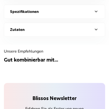
expand_more
Spezifikationen
expand_more
Zutaten
Unsere Empfehlungen
Gut kombinierbar mit...
Blissos Newsletter
Erfahren Sie als Erster von neuen