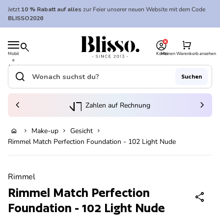
Zum Inhalt springen
Jetzt
10 % Rabatt auf alles
zur Feier unserer neuen Website mit dem Code
BLISSO2026
0
Startseite
shopping_cart
search
Mobil
Konto
Meinen Warenkorb ansehen
e
Startseite
Navi
gatio
search
Suchen
n
Suche"
(Link öffnet in neuem Tab/Fenster)
to_kontostand_wallet
chevron_left
eink
chevron_right
Zahlen auf Rechnung
Make-up
Gesicht
home
chevron_right
chevron_right
chevron_right
Ausverkauft
Rimmel Match Perfection Foundation - 102 Light Nude
Vergrößern
Rimmel
Rimmel Match Perfection
share
Foundation - 102 Light Nude