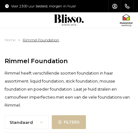
Verzending €4,95
Achteraf betal
HOOFDMENU / MAKE-UP KWASTEN
HOOFDMENU / HAARVERZORGING
HOOFDMENU / ZONVERZORGING
HOOFDMENU / ACCESSOIRES
HOOFDMENU / VERZORGING
HOOFDMENU / MAKE-UP
Home
Rimmel Foundation
Make-up Kwasten
Haarverzorging
Zonverzorging
Accessoires
Verzorging
Make-up
Rimmel Foundation
Gezicht
Gezichtsverzorging
Shampoo
Gezicht
Toilettas
Zonnebrand
Rimmel heeft verschillende soorten foundation in haar
Ogen
Oogcrème
Haarstyling
Ogen
Puntenslijpers
Aftersun
assortiment; liquid foundation, stick foundation, mousse
foundation en poeder foundation. Laat je huid stralen en
Lippen
Lipverzorging
Haarmasker
Lippen
Nagelvijl
Zelfbruiners
camoufleer imperfecties met een van de vele foundations van
Rimmel.
Nagels
Lichaamsverzorging
Conditioner
Make-up Kwasten Set
Pincet
Handverzorging
Haarolie
Make-up Kwasten Schoonmaken
Schaartjes & Knippertjes
Standaard
FILTERS
Voetverzorging
Make-up Kwasten Opbergen
Spiegels