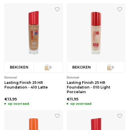
Babyverzorging
Wimperkrullers
Reiniging
Overige
Ontharen
BEKIJKEN
BEKIJKEN
Rimmel
Rimmel
Lasting Finish 25 HR
Lasting Finish 25 HR
Foundation - 410 Latte
Foundation - 010 Light
Porcelain
€13,95
€11,95
op voorraad
op voorraad