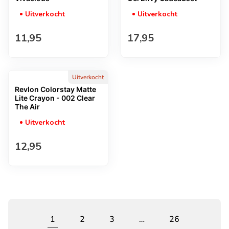
Uitverkocht
Uitverkocht
Normale prijs
Normale prijs
11,95
17,95
Uitverkocht
Revlon Colorstay Matte
Lite Crayon - 002 Clear
The Air
Uitverkocht
Normale prijs
12,95
1
2
3
…
26