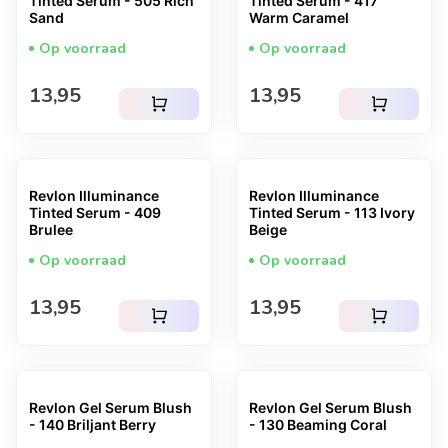
Tinted Serum - 505 Rich
Tinted Serum - 417
Sand
Warm Caramel
Op voorraad
Op voorraad
Normale prijs
Normale prijs
13,95
13,95
shopping_cart
shopping_cart
Revlon Illuminance
Revlon Illuminance
Tinted Serum - 409
Tinted Serum - 113 Ivory
Brulee
Beige
Op voorraad
Op voorraad
Normale prijs
Normale prijs
13,95
13,95
shopping_cart
shopping_cart
Revlon Gel Serum Blush
Revlon Gel Serum Blush
- 140 Briljant Berry
- 130 Beaming Coral