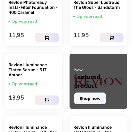
Revlon Photoready
Revlon Super Lustrous
Insta-Filter Foundation -
The Gloss - Sandstorm
400 Caramel
Op voorraad
Op voorraad
Normale prijs
Normale prijs
11,95
11,95
shopping_cart
shopping_cart
Revlon Illuminance
Tinted Serum - 517
New
Amber
Featured
Op voorraad
product
Normale prijs
13,95
Shop now
shopping_cart
Revlon Illuminance
Revlon Illuminance