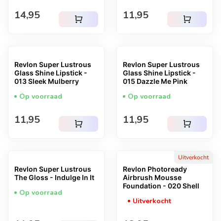
Normale prijs
Normale prijs
14,95
11,95
shopping_cart
shopping_cart
Revlon Super Lustrous
Revlon Super Lustrous
Glass Shine Lipstick -
Glass Shine Lipstick -
013 Sleek Mulberry
015 Dazzle Me Pink
Op voorraad
Op voorraad
Normale prijs
Normale prijs
11,95
11,95
shopping_cart
shopping_cart
Uitverkocht
Revlon Super Lustrous
Revlon Photoready
The Gloss - Indulge In It
Airbrush Mousse
Foundation - 020 Shell
Op voorraad
Uitverkocht