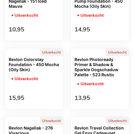
Nagellak - 151 Iced
Pump Foundation - 450
Mauve
Mocha (Oily Skin)
Uitverkocht
Uitverkocht
Normale prijs
Normale prijs
10,95
14,95
Uitverkocht
Uitverkocht
Revlon Colorstay
Revlon Photoready
Foundation - 450 Mocha
Primer & Shadow &
(Oily Skin)
Sparkle Oogschaduw
Palette - 523 Rustic
Uitverkocht
Uitverkocht
Normale prijs
Normale prijs
15,95
13,95
Uitverkocht
Uitverkocht
Revlon Nagellak - 276
Revlon Travel Collection
Vivacious
Gel Envy Cadeauset