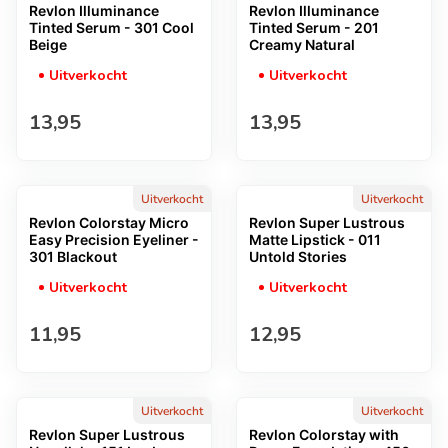
Revlon Illuminance
Revlon Illuminance
Tinted Serum - 301 Cool
Tinted Serum - 201
Beige
Creamy Natural
Uitverkocht
Uitverkocht
Normale prijs
Normale prijs
13,95
13,95
Uitverkocht
Uitverkocht
Revlon Colorstay Micro
Revlon Super Lustrous
Easy Precision Eyeliner -
Matte Lipstick - 011
301 Blackout
Untold Stories
Uitverkocht
Uitverkocht
Normale prijs
Normale prijs
11,95
12,95
Uitverkocht
Uitverkocht
Revlon Super Lustrous
Revlon Colorstay with