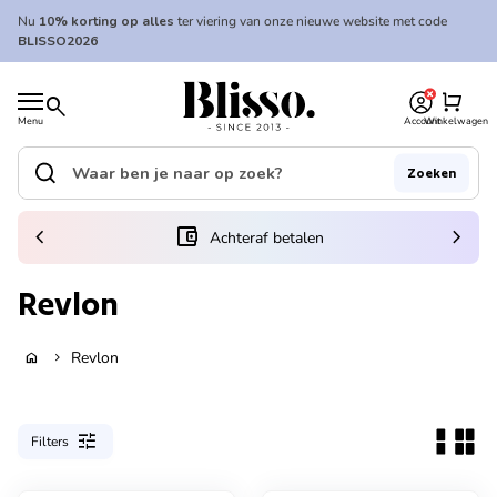
Overslaan naar inhoud
Nu
10% korting op alles
ter viering van onze nieuwe website met code
BLISSO2026
0
Home
shopping_cart
search
Menu
Account
Winkelwagen
Home
search
Zoeken
Zoek op"
(link opent in nieuw tabblad/venster)
chevron_left
account_balance_wallet
chevron_right
Achteraf betalen
Revlon
Revlon
home
chevron_right
tune
Filters