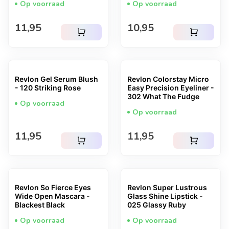
Op voorraad
Op voorraad
Normale prijs
Normale prijs
11,95
10,95
shopping_cart
shopping_cart
Revlon Gel Serum Blush
Revlon Colorstay Micro
- 120 Striking Rose
Easy Precision Eyeliner -
302 What The Fudge
Op voorraad
Op voorraad
Normale prijs
Normale prijs
11,95
11,95
shopping_cart
shopping_cart
Revlon So Fierce Eyes
Revlon Super Lustrous
Wide Open Mascara -
Glass Shine Lipstick -
Blackest Black
025 Glassy Ruby
Op voorraad
Op voorraad