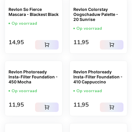
Revlon So Fierce
Revlon Colorstay
Mascara - Blackest Black
Oogschaduw Palette -
20 Sunrise
Op voorraad
Op voorraad
Normale prijs
Normale prijs
14,95
11,95
shopping_cart
shopping_cart
Revlon Photoready
Revlon Photoready
Insta-Filter Foundation -
Insta-Filter Foundation -
450 Mocha
410 Cappuccino
Op voorraad
Op voorraad
Normale prijs
Normale prijs
11,95
11,95
shopping_cart
shopping_cart