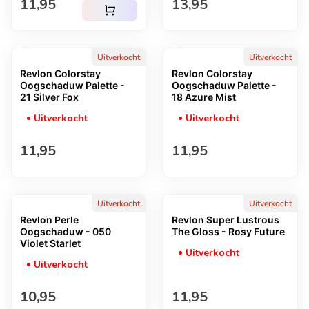
Normale prijs
Normale prijs
11,95
13,95
shopping_cart
Uitverkocht
Uitverkocht
Revlon Colorstay
Revlon Colorstay
Oogschaduw Palette -
Oogschaduw Palette -
21 Silver Fox
18 Azure Mist
Uitverkocht
Uitverkocht
Normale prijs
Normale prijs
11,95
11,95
Uitverkocht
Uitverkocht
Revlon Perle
Revlon Super Lustrous
Oogschaduw - 050
The Gloss - Rosy Future
Violet Starlet
Uitverkocht
Uitverkocht
Normale prijs
Normale prijs
10,95
11,95