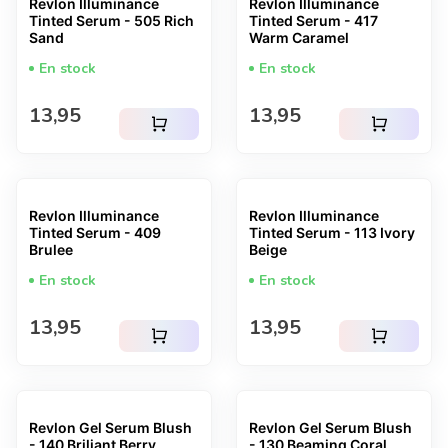
Revlon Illuminance
Revlon Illuminance
Tinted Serum - 505 Rich
Tinted Serum - 417
Sand
Warm Caramel
En stock
En stock
Prix normal
Prix normal
13,95
13,95
shopping_cart
shopping_cart
Revlon Illuminance
Revlon Illuminance
Tinted Serum - 409
Tinted Serum - 113 Ivory
Brulee
Beige
En stock
En stock
Prix normal
Prix normal
13,95
13,95
shopping_cart
shopping_cart
Revlon Gel Serum Blush
Revlon Gel Serum Blush
- 140 Briljant Berry
- 130 Beaming Coral