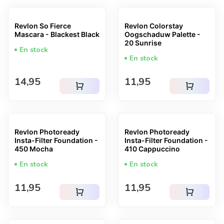
Revlon So Fierce
Revlon Colorstay
Mascara - Blackest Black
Oogschaduw Palette -
20 Sunrise
En stock
En stock
Prix normal
Prix normal
14,95
11,95
shopping_cart
shopping_cart
Revlon Photoready
Revlon Photoready
Insta-Filter Foundation -
Insta-Filter Foundation -
450 Mocha
410 Cappuccino
En stock
En stock
Prix normal
Prix normal
11,95
11,95
shopping_cart
shopping_cart