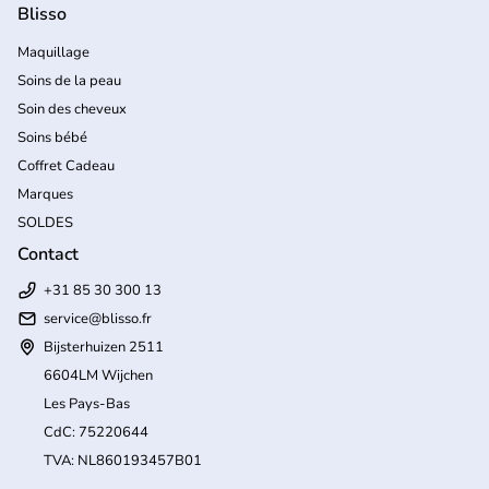
Blisso
Maquillage
Soins de la peau
Soin des cheveux
Soins bébé
Coffret Cadeau
Marques
SOLDES
Contact
+31 85 30 300 13
service@blisso.fr
Bijsterhuizen 2511
6604LM Wijchen
Les Pays-Bas
CdC: 75220644
TVA: NL860193457B01