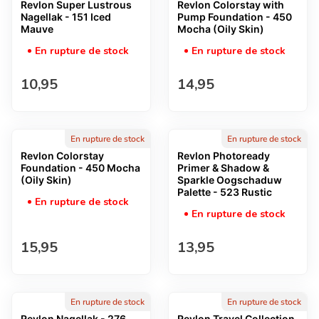
Revlon Super Lustrous
Revlon Colorstay with
Nagellak - 151 Iced
Pump Foundation - 450
Mauve
Mocha (Oily Skin)
En rupture de stock
En rupture de stock
Prix normal
Prix normal
10,95
14,95
En rupture de stock
En rupture de stock
Revlon Colorstay
Revlon Photoready
Foundation - 450 Mocha
Primer & Shadow &
(Oily Skin)
Sparkle Oogschaduw
Palette - 523 Rustic
En rupture de stock
En rupture de stock
Prix normal
Prix normal
15,95
13,95
En rupture de stock
En rupture de stock
Revlon Nagellak - 276
Revlon Travel Collection