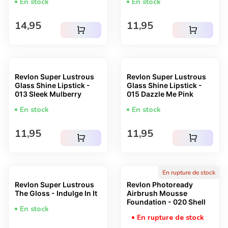
En stock
En stock
Prix normal
Prix normal
14,95
11,95
shopping_cart
shopping_cart
Revlon Super Lustrous
Revlon Super Lustrous
Glass Shine Lipstick -
Glass Shine Lipstick -
013 Sleek Mulberry
015 Dazzle Me Pink
En stock
En stock
Prix normal
Prix normal
11,95
11,95
shopping_cart
shopping_cart
En rupture de stock
Revlon Super Lustrous
Revlon Photoready
The Gloss - Indulge In It
Airbrush Mousse
Foundation - 020 Shell
En stock
En rupture de stock