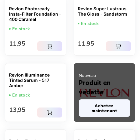
Revlon Photoready
Revlon Super Lustrous
Insta-Filter Foundation -
The Gloss - Sandstorm
400 Caramel
En stock
En stock
Prix normal
Prix normal
11,95
11,95
shopping_cart
shopping_cart
Revlon Illuminance
Nouveau
Tinted Serum - 517
Produit en
Amber
vedette
En stock
Achetez 
Prix normal
13,95
maintenant
shopping_cart