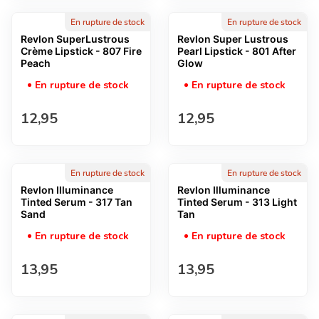
En rupture de stock
En rupture de stock
Revlon SuperLustrous
Revlon Super Lustrous
Crème Lipstick - 807 Fire
Pearl Lipstick - 801 After
Peach
Glow
En rupture de stock
En rupture de stock
Prix normal
Prix normal
12,95
12,95
En rupture de stock
En rupture de stock
Revlon Illuminance
Revlon Illuminance
Tinted Serum - 317 Tan
Tinted Serum - 313 Light
Sand
Tan
En rupture de stock
En rupture de stock
Prix normal
Prix normal
13,95
13,95