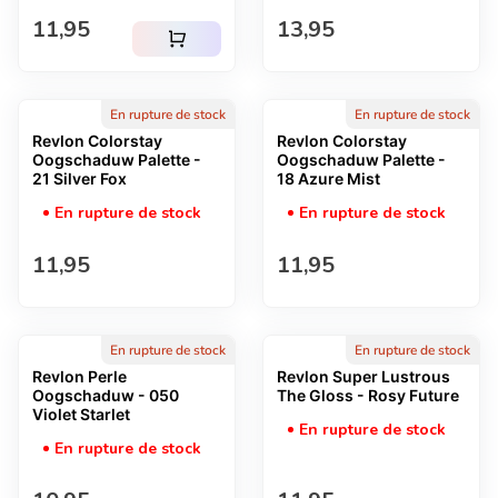
Prix normal
Prix normal
11,95
13,95
shopping_cart
En rupture de stock
En rupture de stock
Revlon Colorstay
Revlon Colorstay
Oogschaduw Palette -
Oogschaduw Palette -
21 Silver Fox
18 Azure Mist
En rupture de stock
En rupture de stock
Prix normal
Prix normal
11,95
11,95
En rupture de stock
En rupture de stock
Revlon Perle
Revlon Super Lustrous
Oogschaduw - 050
The Gloss - Rosy Future
Violet Starlet
En rupture de stock
En rupture de stock