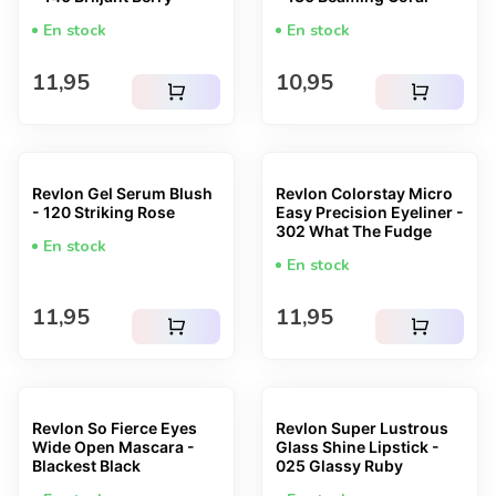
En stock
En stock
Prix normal
Prix normal
11,95
10,95
shopping_cart
shopping_cart
Revlon Gel Serum Blush
Revlon Colorstay Micro
- 120 Striking Rose
Easy Precision Eyeliner -
302 What The Fudge
En stock
En stock
Prix normal
Prix normal
11,95
11,95
shopping_cart
shopping_cart
Revlon So Fierce Eyes
Revlon Super Lustrous
Wide Open Mascara -
Glass Shine Lipstick -
Blackest Black
025 Glassy Ruby