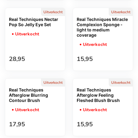
Uitverkocht
Uitverkocht
Real Techniques Nectar
Real Techniques Miracle
Pop So Jelly Eye Set
Complexion Sponge -
light to medium
Uitverkocht
coverage
Uitverkocht
Normale prijs
Normale prijs
28,95
15,95
Uitverkocht
Uitverkocht
Real Techniques
Real Techniques
Afterglow Blurring
Afterglow Feeling
Contour Brush
Fleshed Blush Brush
Uitverkocht
Uitverkocht
Normale prijs
Normale prijs
17,95
15,95