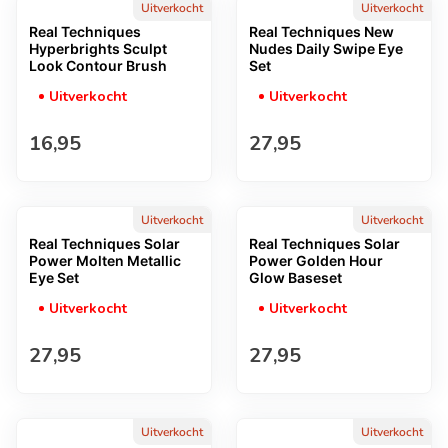
Uitverkocht
Uitverkocht
Real Techniques
Real Techniques New
Hyperbrights Sculpt
Nudes Daily Swipe Eye
Look Contour Brush
Set
Uitverkocht
Uitverkocht
Normale prijs
Normale prijs
16,95
27,95
Uitverkocht
Uitverkocht
Real Techniques Solar
Real Techniques Solar
Power Molten Metallic
Power Golden Hour
Eye Set
Glow Baseset
Uitverkocht
Uitverkocht
Normale prijs
Normale prijs
27,95
27,95
Uitverkocht
Uitverkocht