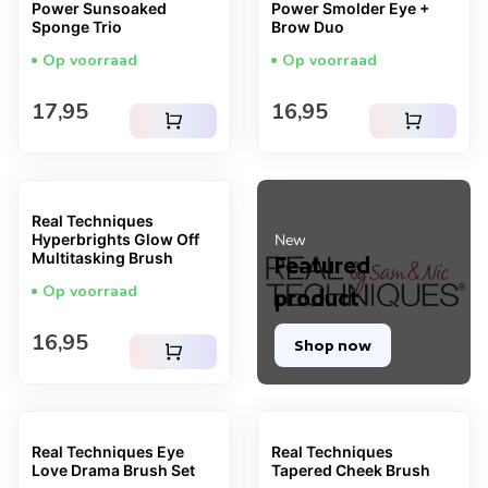
Power Sunsoaked
Power Smolder Eye +
Sponge Trio
Brow Duo
Op voorraad
Op voorraad
Normale prijs
Normale prijs
17,95
16,95
shopping_cart
shopping_cart
Real Techniques
Hyperbrights Glow Off
New
Multitasking Brush
Featured
Op voorraad
product
Normale prijs
16,95
Shop now
shopping_cart
Real Techniques Eye
Real Techniques
Love Drama Brush Set
Tapered Cheek Brush