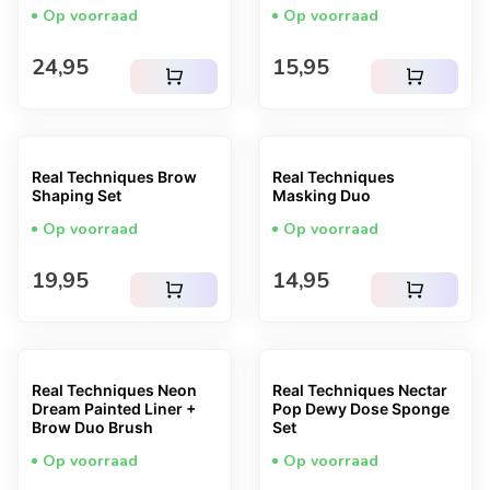
Op voorraad
Op voorraad
Normale prijs
Normale prijs
24,95
15,95
shopping_cart
shopping_cart
Real Techniques Brow
Real Techniques
Shaping Set
Masking Duo
Op voorraad
Op voorraad
Normale prijs
Normale prijs
19,95
14,95
shopping_cart
shopping_cart
Real Techniques Neon
Real Techniques Nectar
Dream Painted Liner +
Pop Dewy Dose Sponge
Brow Duo Brush
Set
Op voorraad
Op voorraad