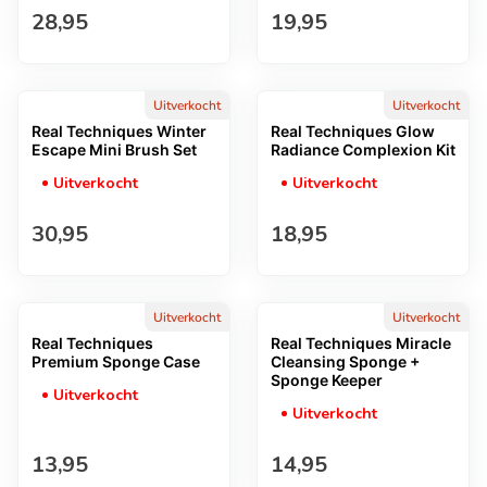
Normale prijs
Normale prijs
28,95
19,95
Uitverkocht
Uitverkocht
Real Techniques Winter
Real Techniques Glow
Escape Mini Brush Set
Radiance Complexion Kit
Uitverkocht
Uitverkocht
Normale prijs
Normale prijs
30,95
18,95
Uitverkocht
Uitverkocht
Real Techniques
Real Techniques Miracle
Premium Sponge Case
Cleansing Sponge +
Sponge Keeper
Uitverkocht
Uitverkocht
Normale prijs
Normale prijs
13,95
14,95