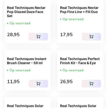
Real Techniques Nectar
Real Techniques Nectar
Pop Glazed Daze Face
Pop Fine Line + Fill Duo
Set
Op voorraad
Op voorraad
Normale prijs
Normale prijs
28,95
17,95
shopping_cart
shopping_cart
Real Techniques Instant
Real Techniques Perfect
Brush Cleaner - 59 ml
Finish Kit - Face & Eye
Op voorraad
Op voorraad
Normale prijs
Normale prijs
11,95
26,95
shopping_cart
shopping_cart
Real Techniques Solar
Real Techniques Solar