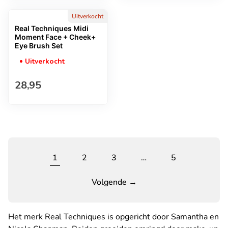
Uitverkocht
Real Techniques Midi
Moment Face + Cheek+
Eye Brush Set
Uitverkocht
Normale prijs
28,95
1
2
3
…
5
Volgende →
Het merk Real Techniques is opgericht door Samantha en