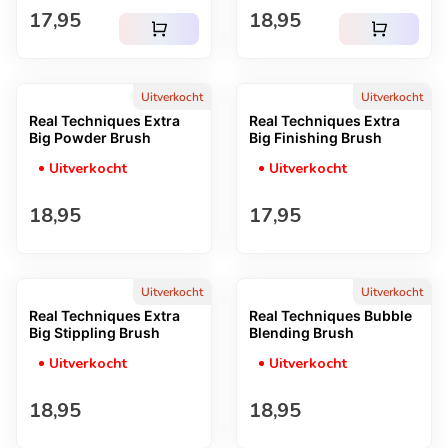
Normale prijs
Normale prijs
17,95
18,95
shopping_cart
shopping_cart
Uitverkocht
Uitverkocht
Real Techniques Extra
Real Techniques Extra
Big Powder Brush
Big Finishing Brush
Uitverkocht
Uitverkocht
Normale prijs
Normale prijs
18,95
17,95
Uitverkocht
Uitverkocht
Real Techniques Extra
Real Techniques Bubble
Big Stippling Brush
Blending Brush
Uitverkocht
Uitverkocht
Normale prijs
Normale prijs
18,95
18,95