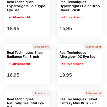
Real Techniques
Real Techniques
Hyperbrights Bols Type
Hyperbrights Color Drop
Eye Set
Cheek Brush
Uitverkocht
Uitverkocht
Normale prijs
Normale prijs
18,95
15,95
Uitverkocht
Uitverkocht
Real Techniques Sheer
Real Techniques
Radiance Fan Brush
Afterglow IDC Eye Set
Uitverkocht
Uitverkocht
Normale prijs
Normale prijs
16,95
19,95
Uitverkocht
Uitverkocht
Real Techniques
Real Techniques Travel
Naturally Beautiful Eye
Fantasy Mini Brush Kit