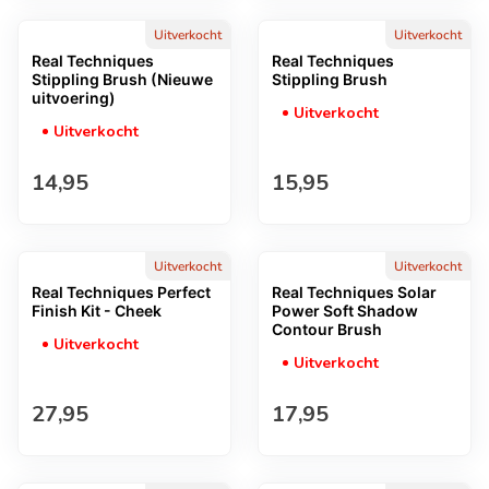
Uitverkocht
Uitverkocht
Real Techniques
Real Techniques
Stippling Brush (Nieuwe
Stippling Brush
uitvoering)
Uitverkocht
Uitverkocht
Normale prijs
Normale prijs
14,95
15,95
Uitverkocht
Uitverkocht
Real Techniques Perfect
Real Techniques Solar
Finish Kit - Cheek
Power Soft Shadow
Contour Brush
Uitverkocht
Uitverkocht
Normale prijs
Normale prijs
27,95
17,95