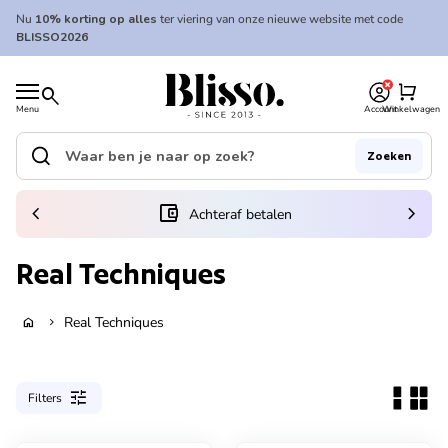
Overslaan naar inhoud
Nu
10% korting op alles
ter viering van onze nieuwe website met code
BLISSO2026
0
Home
shopping_cart
search
Menu
Account
Winkelwagen
Home
search
Zoeken
Zoek op"
(link opent in nieuw tabblad/venster)
chevron_left
account_balance_wallet
chevron_right
Achteraf betalen
Real Techniques
Real Techniques
home
chevron_right
tune
Filters