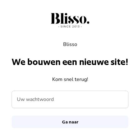
Overslaan naar inhoud
Blisso
We bouwen een nieuwe site!
Kom snel terug!
Uw wachtwoord
Ga naar