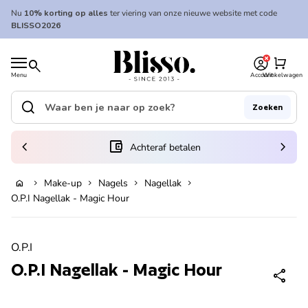
Overslaan naar inhoud
Nu
10% korting op alles
ter viering van onze nieuwe website met code
BLISSO2026
0
Home
shopping_cart
search
Menu
Account
Winkelwagen
Home
search
Zoeken
Zoek op"
(link opent in nieuw tabblad/venster)
chevron_left
account_balance_wallet
chevron_right
Achteraf betalen
Make-up
Nagels
Nagellak
home
chevron_right
chevron_right
chevron_right
chevron_right
In winkelwagen
O.P.I Nagellak - Magic Hour
Zoom in
O.P.I
O.P.I Nagellak - Magic Hour
share