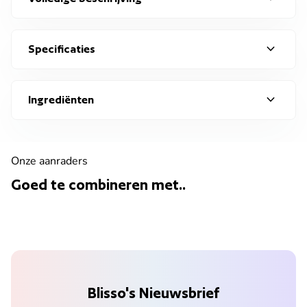
expand_more
Specificaties
expand_more
Ingrediënten
Onze aanraders
Goed te combineren met..
Blisso's Nieuwsbrief