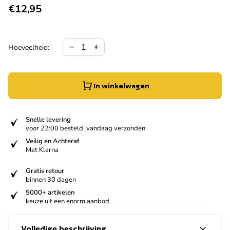
Normale prijs
€12,95
Hoeveelheid verlagen voor
Verhoog de hoeveelheid voor
remove
add
Hoeveelheid:
In winkelwagen
verified
Snelle levering
voor 22:00 besteld, vandaag verzonden
verified
Veilig en Achteraf
Met Klarna
verified
Gratis retour
binnen 30 dagen
verified
5000+ artikelen
keuze uit een enorm aanbod
expand_more
Volledige beschrijving